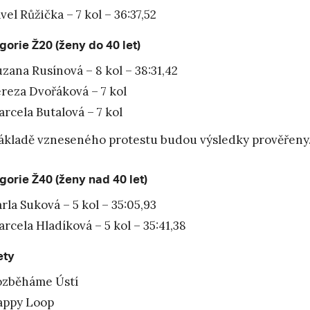
vel Růžička – 7 kol – 36:37,52
gorie Ž20 (ženy do 40 let)
zana Rusínová – 8 kol – 38:31,42
reza Dvořáková – 7 kol
rcela Butalová – 7 kol
ákladě vzneseného protestu budou výsledky prověřeny
gorie Ž40 (ženy nad 40 let)
rla Suková – 5 kol – 35:05,93
rcela Hladíková – 5 kol – 35:41,38
ety
ozběháme Ústí
appy Loop