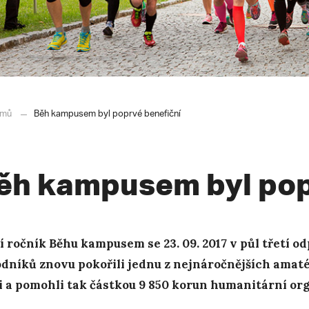
mů
Běh kampusem byl poprvé benefiční
ěh kampusem byl pop
í ročník Běhu kampusem se 23. 09. 2017 v půl třetí o
dníků znovu pokořili jednu z nejnáročnějších ama
i a pomohli tak částkou 9 850 korun humanitární org