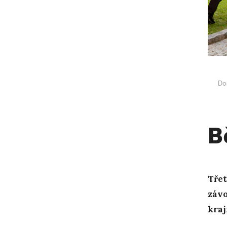
Do
B
Třet
závo
kraj