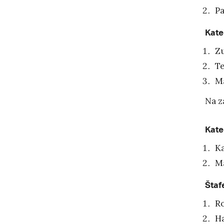
Pa
Kate
Zu
Te
Ma
Na z
Kate
Ka
Ma
Štaf
R
H