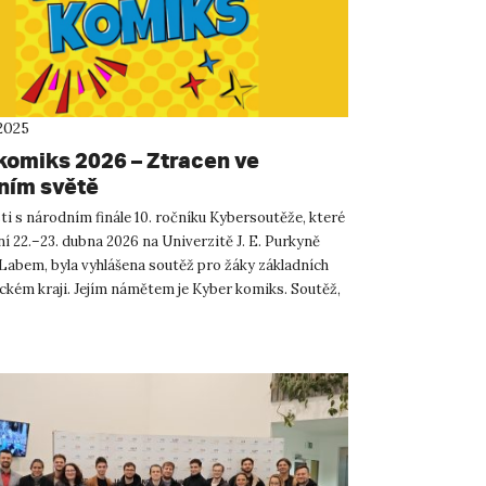
2025
komiks 2026 – Ztracen ve
lním světě
ti s národním finále 10. ročníku Kybersoutěže, které
í 22.–23. dubna 2026 na Univerzitě J. E. Purkyně
 Labem, byla vyhlášena soutěž pro žáky základních
eckém kraji. Jejím námětem je Kyber komiks. Soutěž,