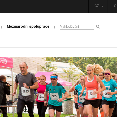
CZ
O
Mezinárodní spolupráce