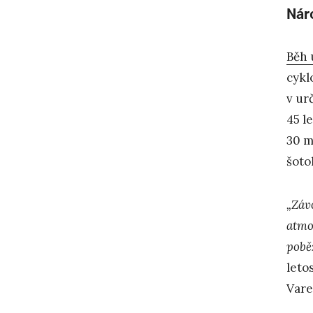
Nár
Běh 
cykl
v ur
45 l
30 m
šoto
„Závo
atmo
pobě
leto
Vare