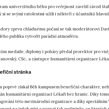
ram univerzitního běhu pro veřejnost završil závod štafet
ý si se svými ratolestmi užili i někteří z účastníků hlavn
dory zprvu chladnému počasí se tak moderátorovi David
lého publika vytvořit parádní atmosféru.
zům medaile, diplomy i poháry předal prorektor pro vně
anovský, CSc., a zástupce humanitární organizace Lékař
efiční stránka
s poprvé získal Běh kampusem benefiční charakter, neb
án humanitární organizaci Lékaři bez hranic. Díky tomu
ngování této mezinárodní organizace a díky speciálním 
unout na jejich misi a poznat tak podmínky, ve kterých p