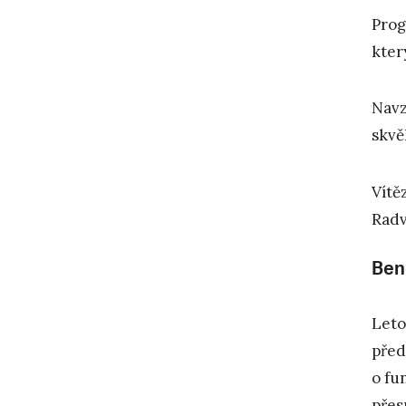
Prog
kter
Navz
skvě
Vítě
Radv
Ben
Leto
před
o fu
přes