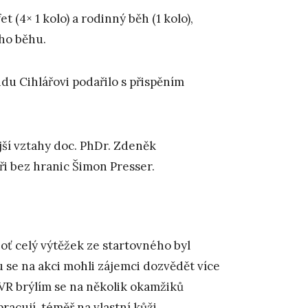
 (4× 1 kolo) a rodinný běh (1 kolo),
ího běhu.
u Cihlářovi podařilo s přispěním
jší vztahy doc. PhDr. Zdeněk
i bez hranic Šimon Presser.
oť celý výtěžek ze startovného byl
 se na akci mohli zájemci dozvědět více
VR brýlím se na několik okamžiků
racují, téměř na vlastní kůži.