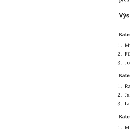
Výs
Kate
Mi
Fi
Jo
Kate
Ra
Ja
Lu
Kate
Ma