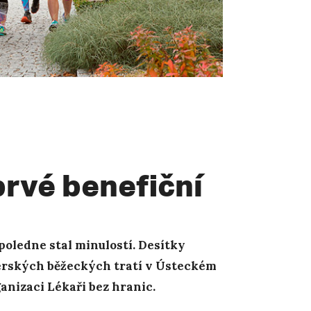
rvé benefiční
dpoledne stal minulostí. Desítky
térských běžeckých tratí v Ústeckém
anizaci Lékaři bez hranic.