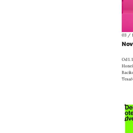
03 / 
Nov
Od 1.
Honeš
Bacíko
Tesař
nestra