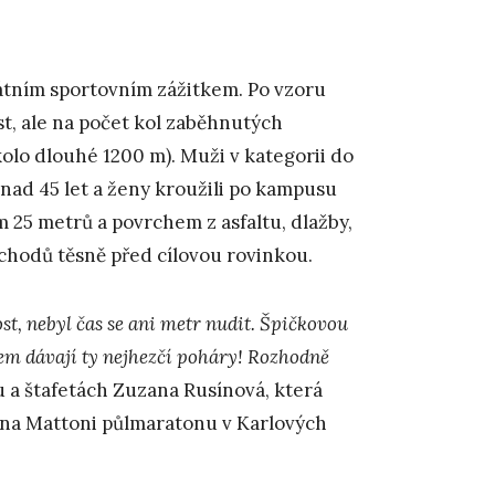
kátním sportovním zážitkem. Po vzoru
t, ale na počet kol zaběhnutých
olo dlouhé 1200 m). Muži v kategorii do
i nad 45 let a ženy kroužili po kampusu
ím 25 metrů a povrchem z asfaltu, dlažby,
schodů těsně před cílovou rovinkou.
ost, nebyl čas se ani metr nudit. Špičkovou
m dávají ty nejhezčí poháry! Rozhodně
u a štafetách Zuzana Rusínová, která
i na Mattoni půlmaratonu v Karlových