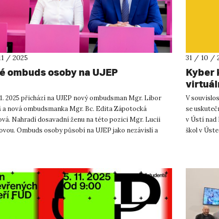
11 / 2025
31 / 10 / 
é ombuds osoby na UJEP
Kyber 
virtuá
 11. 2025 přichází na UJEP nový ombudsman Mgr. Libor
V souvislos
 a nová ombudsmanka Mgr. Bc. Edita Zápotocká
se uskutečn
vá. Nahradí dosavadní ženu na této pozici Mgr. Lucii
v Ústí nad
ovou. Ombuds osoby působí na UJEP jako nezávislí a
škol v Úst
nní mediátoři, jeji...
poř...