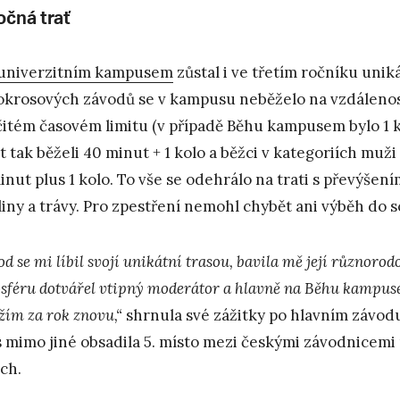
očná trať
univerzitním kampusem
zůstal i ve třetím ročníku uni
okrosových závodů se v kampusu neběželo na vzdálenos
čitém časovém limitu (v případě Běhu kampusem bylo 1 k
et tak běželi 40 minut + 1 kolo a běžci v kategoriích muž
inut plus 1 kolo. To vše se odehrálo na trati s převýšen
liny a trávy. Pro zpestření nemohl chybět ani výběh do 
d se mi líbil svojí unikátní trasou, bavila mě její různorod
sféru dotvářel vtipný moderátor a hlavně na Běhu kampuse
žím za rok znovu,“
shrnula své zážitky po hlavním závod
s mimo jiné obsadila 5. místo mezi českými závodnicem
ch.