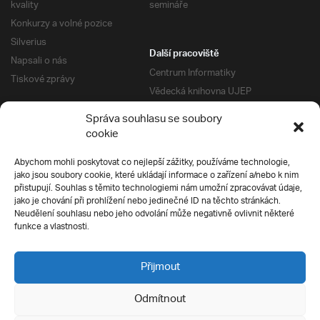
kvality
semináře
Konkurzy a volné pozice
Silverius
Další pracoviště
Napsali o nás
Centrum Informatiky
Tiskové zprávy
Vědecká knihovna UJEP
Správa kolejí a menz
Správa souhlasu se soubory
Univerzitní centrum podpory
Pro absolventy
cookie
Klub absolventů
Abychom mohli poskytovat co nejlepší zážitky, používáme technologie,
Silverius
jako jsou soubory cookie, které ukládají informace o zařízení a/nebo k nim
Pro uchazeče
přistupují. Souhlas s těmito technologiemi nám umožní zpracovávat údaje,
Přijímací řízení
jako je chování při prohlížení nebo jedinečné ID na těchto stránkách.
Neudělení souhlasu nebo jeho odvolání může negativně ovlivnit některé
E-prihlaska
Ochrana soukromí
funkce a vlastnosti.
Podmínky přijímacího řízení
Přípravné kurzy
Přijmout
Odmítnout