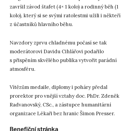
završil závod štafet (4× 1 kolo) a rodinný běh (1
kolo), který si se svými ratolestmi užili i někteří
z účastníků hlavního běhu.
Navzdory zprvu chladnému počasí se tak
moderátorovi Davidu Cihlářovi podařilo
s přispěním skvělého publika vytvořit parádní
atmosféru.
Vítězům medaile, diplomy i poháry předal
prorektor pro vnější vztahy doc. PhDr. Zdeněk
Radvanovský, CSc., a zástupce humanitární
organizace Lékaři bez hranic Šimon Presser.
Benefiční stránka