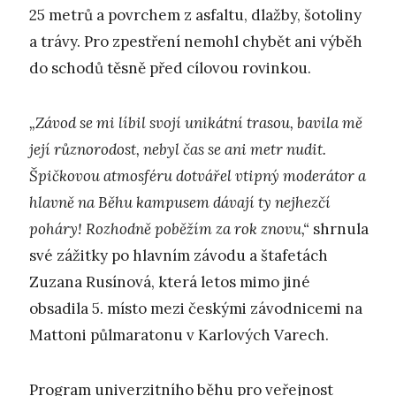
25 metrů a povrchem z asfaltu, dlažby, šotoliny
a trávy. Pro zpestření nemohl chybět ani výběh
do schodů těsně před cílovou rovinkou.
„Závod se mi líbil svojí unikátní trasou, bavila mě
její různorodost, nebyl čas se ani metr nudit.
Špičkovou atmosféru dotvářel vtipný moderátor a
hlavně na Běhu kampusem dávají ty nejhezčí
poháry! Rozhodně poběžím za rok znovu,“
shrnula
své zážitky po hlavním závodu a štafetách
Zuzana Rusínová, která letos mimo jiné
obsadila 5. místo mezi českými závodnicemi na
Mattoni půlmaratonu v Karlových Varech.
Program univerzitního běhu pro veřejnost