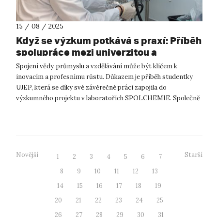
15 / 08 / 2025
Když se výzkum potkává s praxí: Příběh
spolupráce mezi univerzitou a
SPOLCHEMIÍ
Spojení vědy, průmyslu a vzdělávání může být klíčem k
inovacím a profesnímu růstu. Důkazem je příběh studentky
UJEP, která se díky své závěrečné práci zapojila do
výzkumného projektu v laboratořích SPOLCHEMIE. Společně
s akademickým vedoucím, firemní v...
Novější
Starší
1
2
3
4
5
6
7
8
9
10
11
12
13
14
15
16
17
18
19
20
21
22
23
24
25
26
27
28
29
30
31