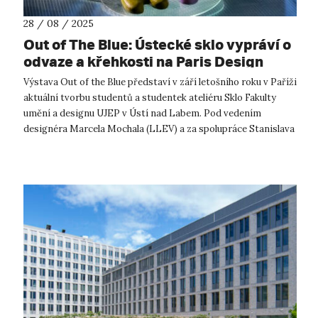
28 / 08 / 2025
Out of The Blue: Ústecké sklo vypráví o
odvaze a křehkosti na Paris Design
Week 2025
Výstava Out of the Blue představí v září letošního roku v Paříži
aktuální tvorbu studentů a studentek ateliéru Sklo Fakulty
umění a designu UJEP v Ústí nad Labem. Pod vedením
designéra Marcela Mochala (LLEV) a za spolupráce Stanislava
Holého (MONOPOST)...