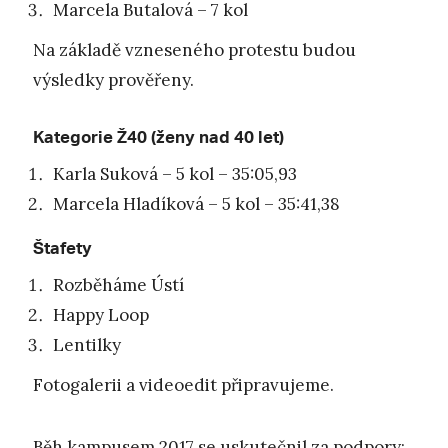
Marcela Butalová – 7 kol
Na základě vzneseného protestu budou
výsledky prověřeny.
Kategorie Ž40 (ženy nad 40 let)
Karla Suková – 5 kol – 35:05,93
Marcela Hladíková – 5 kol – 35:41,38
Štafety
Rozběháme Ústí
Happy Loop
Lentilky
Fotogalerii a videoedit připravujeme.
Běh kampusem 2017 se uskutečnil za podpory: