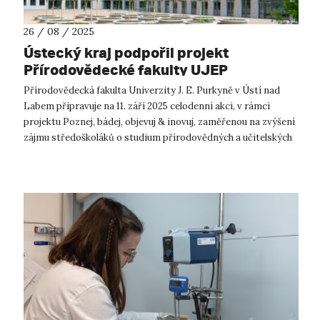
26 / 08 / 2025
Ústecký kraj podpořil projekt
Přírodovědecké fakulty UJEP
zaměřený na popularizaci vědy a
Přírodovědecká fakulta Univerzity J. E. Purkyně v Ústí nad
učitelství
Labem připravuje na 11. září 2025 celodenní akci, v rámci
projektu Poznej, bádej, objevuj & inovuj, zaměřenou na zvýšení
zájmu středoškoláků o studium přírodovědných a učitelských
oborů. Pr...