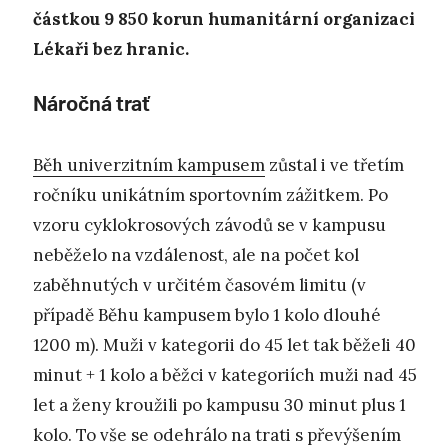
částkou 9 850 korun humanitární organizaci
Lékaři bez hranic.
Náročná trať
Běh univerzitním kampusem
zůstal i ve třetím
ročníku unikátním sportovním zážitkem. Po
vzoru cyklokrosových závodů se v kampusu
neběželo na vzdálenost, ale na počet kol
zaběhnutých v určitém časovém limitu (v
případě Běhu kampusem bylo 1 kolo dlouhé
1200 m). Muži v kategorii do 45 let tak běželi 40
minut + 1 kolo a běžci v kategoriích muži nad 45
let a ženy kroužili po kampusu 30 minut plus 1
kolo. To vše se odehrálo na trati s převýšením