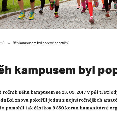
mů
Běh kampusem byl poprvé benefiční
ěh kampusem byl pop
í ročník Běhu kampusem se 23. 09. 2017 v půl třetí o
dníků znovu pokořili jednu z nejnáročnějších ama
i a pomohli tak částkou 9 850 korun humanitární org