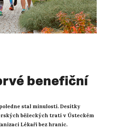
rvé benefiční
dpoledne stal minulostí. Desítky
térských běžeckých tratí v Ústeckém
anizaci Lékaři bez hranic.