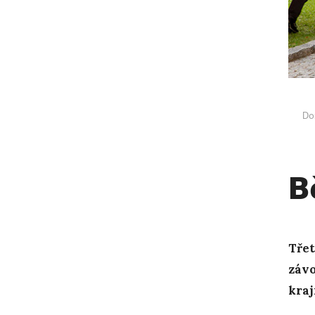
Do
B
Třet
závo
kraj