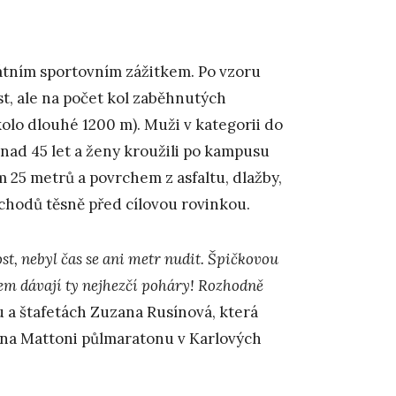
kátním sportovním zážitkem. Po vzoru
t, ale na počet kol zaběhnutých
olo dlouhé 1200 m). Muži v kategorii do
i nad 45 let a ženy kroužili po kampusu
ím 25 metrů a povrchem z asfaltu, dlažby,
schodů těsně před cílovou rovinkou.
ost, nebyl čas se ani metr nudit. Špičkovou
m dávají ty nejhezčí poháry! Rozhodně
u a štafetách Zuzana Rusínová, která
i na Mattoni půlmaratonu v Karlových