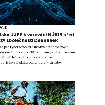
 2025
isko UJEP k varování NÚKIB před
ty společnosti DeepSeek
ad pro kybernetickou a informační bezpečnost
dal dne 10. července 2025 varování před používáním
mělé inteligence DeepSeek, který může
t riziko z hlediska ochrany citlivých nebo
nformací. Univerzita J...