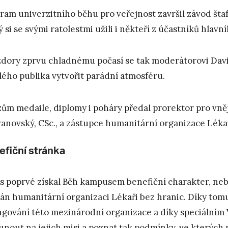
ram univerzitního běhu pro veřejnost završil závod štafet
ý si se svými ratolestmi užili i někteří z účastníků hlavn
dory zprvu chladnému počasí se tak moderátorovi David
lého publika vytvořit parádní atmosféru.
zům medaile, diplomy i poháry předal prorektor pro vně
anovský, CSc., a zástupce humanitární organizace Lékař
efiční stránka
s poprvé získal Běh kampusem benefiční charakter, neb
án humanitární organizaci Lékaři bez hranic. Díky tomu
ngování této mezinárodní organizace a díky speciálním 
unout na jejich misi a poznat tak podmínky, ve kterých p