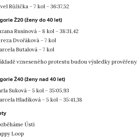
vel Růžička – 7 kol – 36:37,52
gorie Ž20 (ženy do 40 let)
zana Rusínová – 8 kol – 38:31,42
reza Dvořáková – 7 kol
rcela Butalová – 7 kol
ákladě vzneseného protestu budou výsledky prověřeny
gorie Ž40 (ženy nad 40 let)
rla Suková – 5 kol – 35:05,93
rcela Hladíková – 5 kol – 35:41,38
ety
ozběháme Ústí
appy Loop