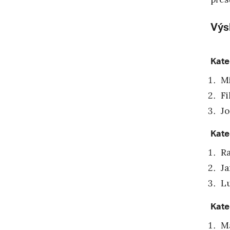
Výs
Kate
Mi
Fi
Jo
Kate
Ra
Ja
Lu
Kate
Ma