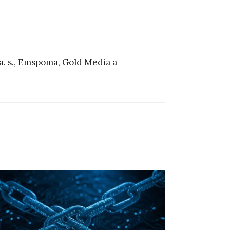
. s.
,
Emspoma
,
Gold Media
a