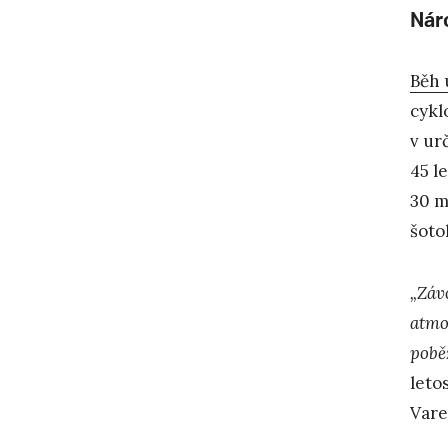
Nár
Běh 
cykl
v ur
45 l
30 m
šoto
„Závo
atmo
pobě
leto
Vare