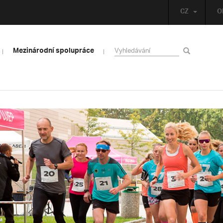
CZ
O
Mezinárodní spolupráce