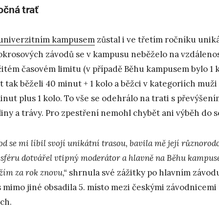
očná trať
univerzitním kampusem
zůstal i ve třetím ročníku uni
okrosových závodů se v kampusu neběželo na vzdálenos
čitém časovém limitu (v případě Běhu kampusem bylo 1 k
et tak běželi 40 minut + 1 kolo a běžci v kategoriích muž
inut plus 1 kolo. To vše se odehrálo na trati s převýšen
liny a trávy. Pro zpestření nemohl chybět ani výběh do 
d se mi líbil svojí unikátní trasou, bavila mě její různorod
sféru dotvářel vtipný moderátor a hlavně na Běhu kampuse
žím za rok znovu,“
shrnula své zážitky po hlavním závod
s mimo jiné obsadila 5. místo mezi českými závodnicem
ch.