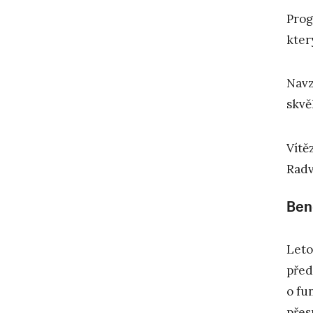
Prog
kter
Navz
skvě
Vítě
Radv
Ben
Leto
před
o fu
přes