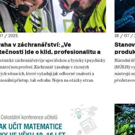
07 / 2025
18 / 07 /
aha v záchranářství: „Ve
Stanov
ečnosti jde o klid, profesionalitu a
produk
opnost jednat efektivně pod
tnické záchranářství je specifickou a fyzicky i psychicky
Národní úř
kem.“
 náročnou profesí. Záchranář zasahuje v různých
(NÚKIB) vy
ých situacích, které vyžadují jak odborné znalosti a
nástrojů u
ionální přístup, tak odvahu. Nejen na otázky stran
představova
stních rysů ...
důvěrných i