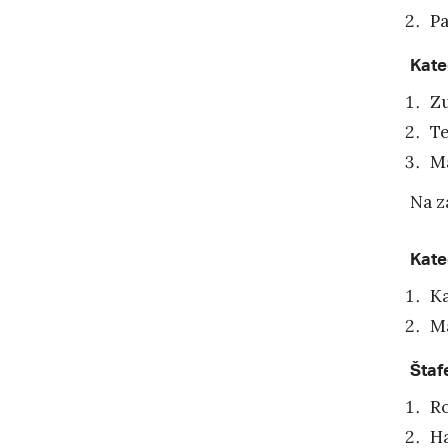
Pa
Kate
Zu
Te
Ma
Na z
Kate
Ka
Ma
Štaf
R
H