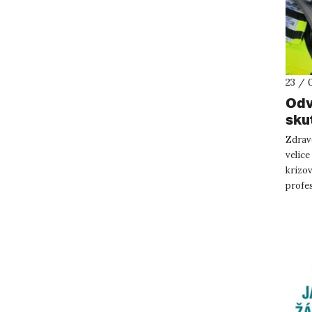
23 / 
Odv
skut
sch
Zdravo
tla
velice
krizov
profes
osobno