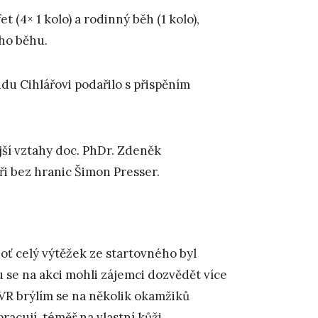
 (4× 1 kolo) a rodinný běh (1 kolo),
ího běhu.
u Cihlářovi podařilo s přispěním
jší vztahy doc. PhDr. Zdeněk
i bez hranic Šimon Presser.
oť celý výtěžek ze startovného byl
 se na akci mohli zájemci dozvědět více
VR brýlím se na několik okamžiků
racují, téměř na vlastní kůži.