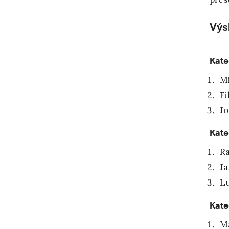
Výs
Kate
Mi
Fi
Jo
Kate
Ra
Ja
Lu
Kate
Ma