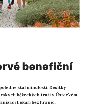
rvé benefiční
dpoledne stal minulostí. Desítky
térských běžeckých tratí v Ústeckém
anizaci Lékaři bez hranic.