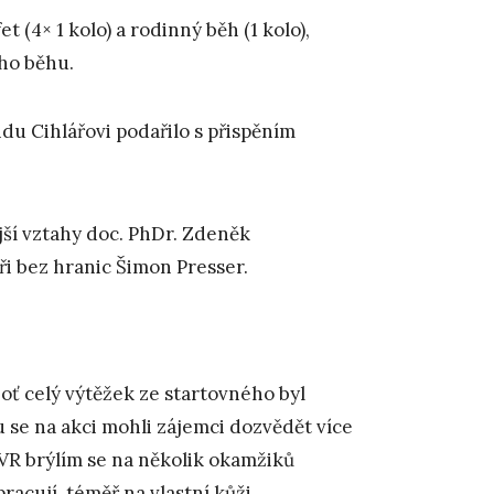
 (4× 1 kolo) a rodinný běh (1 kolo),
ího běhu.
u Cihlářovi podařilo s přispěním
jší vztahy doc. PhDr. Zdeněk
i bez hranic Šimon Presser.
oť celý výtěžek ze startovného byl
 se na akci mohli zájemci dozvědět více
VR brýlím se na několik okamžiků
racují, téměř na vlastní kůži.