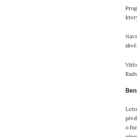
Prog
kter
Navz
skvě
Vítě
Radv
Ben
Leto
před
o fu
přes