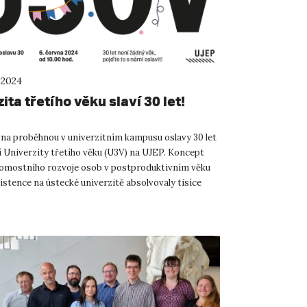
 2024
ita třetího věku slaví 30 let!
vna proběhnou v univerzitním kampusu oslavy 30 let
í Univerzity třetího věku (U3V) na UJEP. Koncept
domostního rozvoje osob v postproduktivním věku
xistence na ústecké univerzitě absolvovaly tisíce
 ...