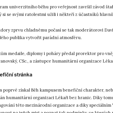
ram univerzitního běhu pro veřejnost završil závod štafet
ý si se svými ratolestmi užili i někteří z účastníků hlavn
dory zprvu chladnému počasí se tak moderátorovi David
lého publika vytvořit parádní atmosféru.
zům medaile, diplomy i poháry předal prorektor pro vně
anovský, CSc., a zástupce humanitární organizace Lékař
efiční stránka
s poprvé získal Běh kampusem benefiční charakter, neb
án humanitární organizaci Lékaři bez hranic. Díky tomu
ngování této mezinárodní organizace a díky speciálním 
unout na jejich misi a poznat tak podmínky, ve kterých p