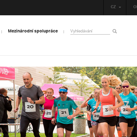
CZ
O
Mezinárodní spolupráce