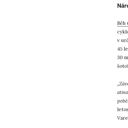
Nár
Běh 
cykl
v ur
45 l
30 m
šoto
„Závo
atmo
pobě
leto
Vare