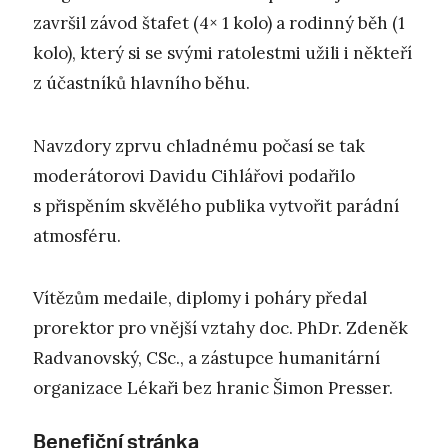
završil závod štafet (4× 1 kolo) a rodinný běh (1
kolo), který si se svými ratolestmi užili i někteří
z účastníků hlavního běhu.
Navzdory zprvu chladnému počasí se tak
moderátorovi Davidu Cihlářovi podařilo
s přispěním skvělého publika vytvořit parádní
atmosféru.
Vítězům medaile, diplomy i poháry předal
prorektor pro vnější vztahy doc. PhDr. Zdeněk
Radvanovský, CSc., a zástupce humanitární
organizace Lékaři bez hranic Šimon Presser.
Benefiční stránka