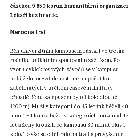
částkou 9 850 korun humanitární organizaci
Lékaři bez hranic.
Náročná trať
Běh univerzitním kampusem
zůstal i ve třetím
ročníku unikátním sportovním zážitkem. Po
vzoru cyklokrosových závodů se v kampusu
neběželo na vzdálenost, ale na počet kol
zaběhnutých v určitém časovém limitu (v
případě Běhu kampusem bylo 1 kolo dlouhé
1200 m). Muži v kategorii do 45 let tak běželi 40
minut + 1 kolo a běžci v kategoriích muži nad 45
let a ženy kroužili po kampusu 30 minut plus 1
kolo. To vše se odehrálo na trati s převýšením