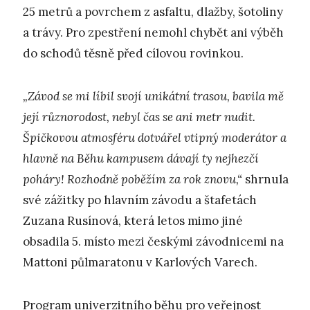
25 metrů a povrchem z asfaltu, dlažby, šotoliny
a trávy. Pro zpestření nemohl chybět ani výběh
do schodů těsně před cílovou rovinkou.
„Závod se mi líbil svojí unikátní trasou, bavila mě
její různorodost, nebyl čas se ani metr nudit.
Špičkovou atmosféru dotvářel vtipný moderátor a
hlavně na Běhu kampusem dávají ty nejhezčí
poháry! Rozhodně poběžím za rok znovu,“
shrnula
své zážitky po hlavním závodu a štafetách
Zuzana Rusínová, která letos mimo jiné
obsadila 5. místo mezi českými závodnicemi na
Mattoni půlmaratonu v Karlových Varech.
Program univerzitního běhu pro veřejnost