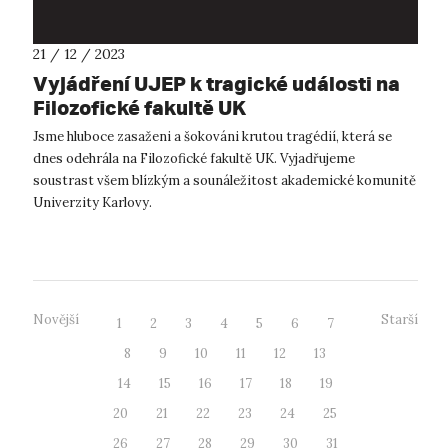
21 / 12 / 2023
Vyjádření UJEP k tragické události na
Filozofické fakultě UK
Jsme hluboce zasaženi a šokováni krutou tragédií, která se
dnes odehrála na Filozofické fakultě UK. Vyjadřujeme
soustrast všem blízkým a sounáležitost akademické komunitě
Univerzity Karlovy.
Novější
Starší
1
2
3
4
5
6
7
8
9
10
11
12
13
14
15
16
17
18
19
20
21
22
23
24
25
26
27
28
29
30
31