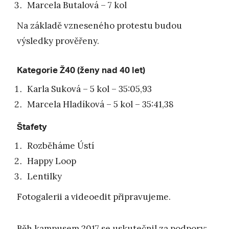
Marcela Butalová – 7 kol
Na základě vzneseného protestu budou
výsledky prověřeny.
Kategorie Ž40 (ženy nad 40 let)
Karla Suková – 5 kol – 35:05,93
Marcela Hladíková – 5 kol – 35:41,38
Štafety
Rozběháme Ústí
Happy Loop
Lentilky
Fotogalerii a videoedit připravujeme.
Běh kampusem 2017 se uskutečnil za podpory: