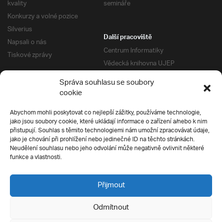
kvality
semináře
Konkurzy a volné pozice
Silverius
Další pracoviště
Napsali o nás
Centrum Informatiky
Tiskové zprávy
Vědecká knihovna UJEP
Správa kolejí a menz
Správa souhlasu se soubory
Univerzitní centrum podpory
Pro absolventy
cookie
Klub absolventů
Abychom mohli poskytovat co nejlepší zážitky, používáme technologie,
Silverius
jako jsou soubory cookie, které ukládají informace o zařízení a/nebo k nim
Pro uchazeče
přistupují. Souhlas s těmito technologiemi nám umožní zpracovávat údaje,
Přijímací řízení
jako je chování při prohlížení nebo jedinečné ID na těchto stránkách.
Neudělení souhlasu nebo jeho odvolání může negativně ovlivnit některé
E-prihlaska
Ochrana soukromí
funkce a vlastnosti.
Podmínky přijímacího řízení
Přípravné kurzy
Přijmout
Odmítnout