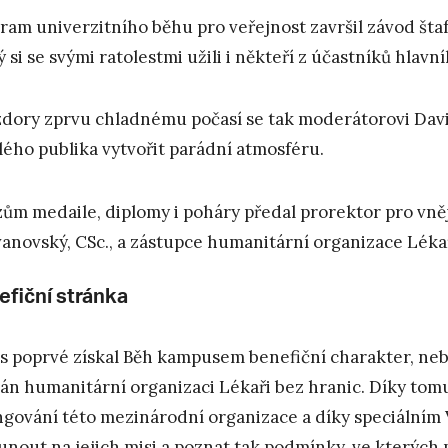
ram univerzitního běhu pro veřejnost završil závod štafet
ý si se svými ratolestmi užili i někteří z účastníků hlavn
dory zprvu chladnému počasí se tak moderátorovi David
lého publika vytvořit parádní atmosféru.
zům medaile, diplomy i poháry předal prorektor pro vně
anovský, CSc., a zástupce humanitární organizace Lékař
efiční stránka
s poprvé získal Běh kampusem benefiční charakter, neb
án humanitární organizaci Lékaři bez hranic. Díky tomu
ngování této mezinárodní organizace a díky speciálním 
unout na jejich misi a poznat tak podmínky, ve kterých p