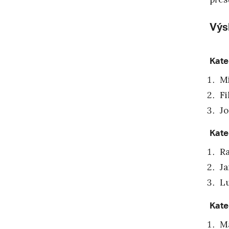
Výs
Kate
Mi
Fi
Jo
Kate
Ra
Ja
Lu
Kate
Ma