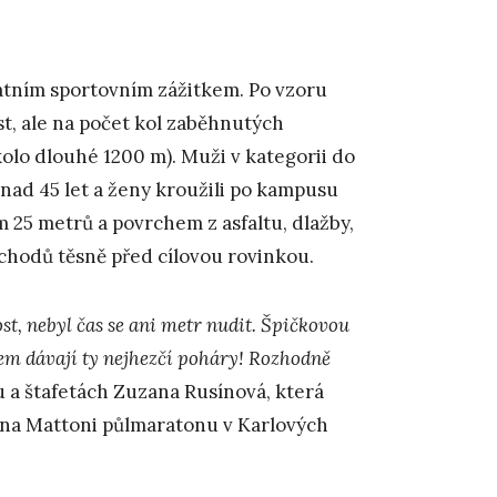
kátním sportovním zážitkem. Po vzoru
t, ale na počet kol zaběhnutých
olo dlouhé 1200 m). Muži v kategorii do
i nad 45 let a ženy kroužili po kampusu
ím 25 metrů a povrchem z asfaltu, dlažby,
schodů těsně před cílovou rovinkou.
ost, nebyl čas se ani metr nudit. Špičkovou
m dávají ty nejhezčí poháry! Rozhodně
u a štafetách Zuzana Rusínová, která
i na Mattoni půlmaratonu v Karlových