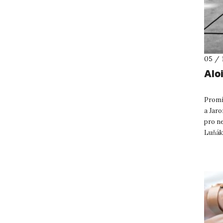
05 / 
Alo
Promí
a Jar
pro ne
Luňák
filmov