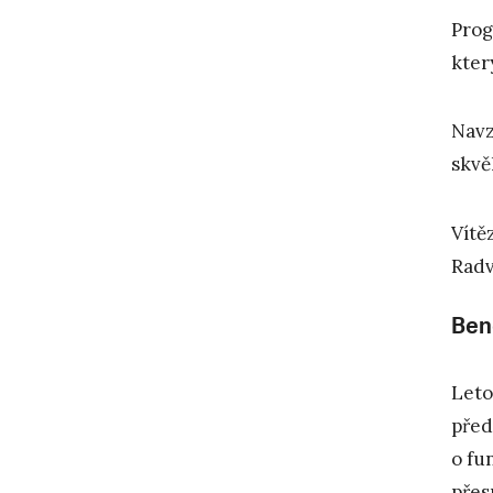
Prog
kter
Navz
skvě
Vítě
Radv
Ben
Leto
před
o fu
přes