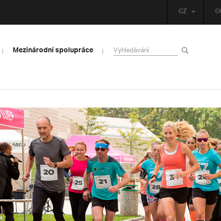
CZ
O
Mezinárodní spolupráce