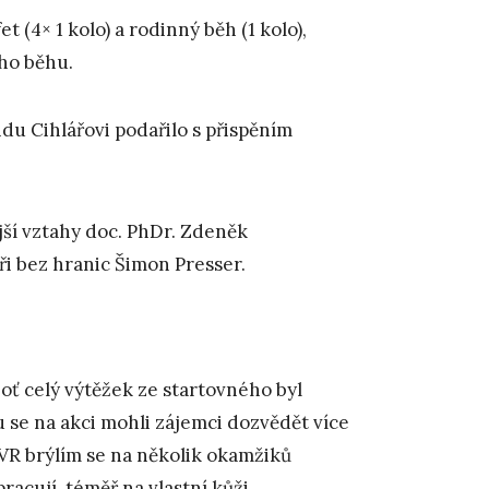
 (4× 1 kolo) a rodinný běh (1 kolo),
ího běhu.
u Cihlářovi podařilo s přispěním
jší vztahy doc. PhDr. Zdeněk
i bez hranic Šimon Presser.
oť celý výtěžek ze startovného byl
 se na akci mohli zájemci dozvědět více
VR brýlím se na několik okamžiků
racují, téměř na vlastní kůži.