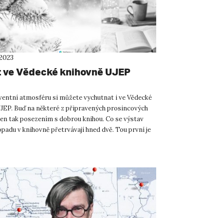
 2023
 ve Vědecké knihovně UJEP
ventní atmosféru si můžete vychutnat i ve Vědecké
JEP. Buď na některé z připravených prosincových
 jen tak posezením s dobrou knihou. Co se výstav
topadu v knihovně přetrvávají hned dvě. Tou první je