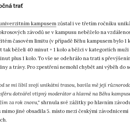
očná trať
univerzitním kampusem
zůstal i ve třetím ročníku uni
okrosových závodů se v kampusu neběželo na vzdálenos
čitém časovém limitu (v případě Běhu kampusem bylo 1 k
et tak běželi 40 minut + 1 kolo a běžci v kategoriích muž
inut plus 1 kolo. To vše se odehrálo na trati s převýšen
liny a trávy. Pro zpestření nemohl chybět ani výběh do 
d se mi líbil svojí unikátní trasou, bavila mě její různorod
sféru dotvářel vtipný moderátor a hlavně na Běhu kampuse
žím za rok znovu,“
shrnula své zážitky po hlavním závod
s mimo jiné obsadila 5. místo mezi českými závodnicem
ch.