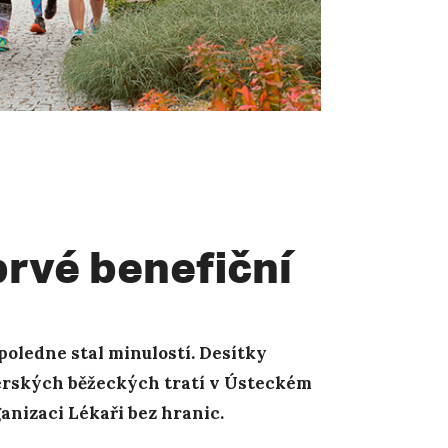
rvé benefiční
dpoledne stal minulostí. Desítky
térských běžeckých tratí v Ústeckém
anizaci Lékaři bez hranic.