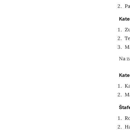
Pa
Kate
Zu
Te
Ma
Na z
Kate
Ka
Ma
Štaf
R
H