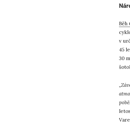
Nár
Běh 
cykl
v ur
45 l
30 m
šoto
„Závo
atmo
pobě
leto
Vare