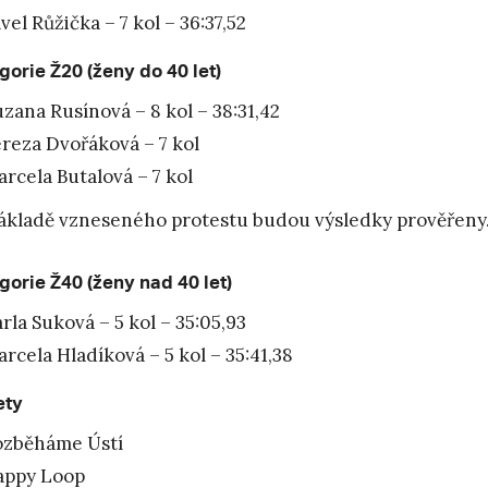
vel Růžička – 7 kol – 36:37,52
gorie Ž20 (ženy do 40 let)
zana Rusínová – 8 kol – 38:31,42
reza Dvořáková – 7 kol
rcela Butalová – 7 kol
ákladě vzneseného protestu budou výsledky prověřeny
gorie Ž40 (ženy nad 40 let)
rla Suková – 5 kol – 35:05,93
rcela Hladíková – 5 kol – 35:41,38
ety
ozběháme Ústí
appy Loop