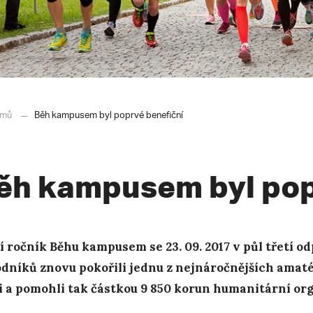
mů
Běh kampusem byl poprvé benefiční
ěh kampusem byl pop
í ročník Běhu kampusem se 23. 09. 2017 v půl třetí o
dníků znovu pokořili jednu z nejnáročnějších ama
i a pomohli tak částkou 9 850 korun humanitární org