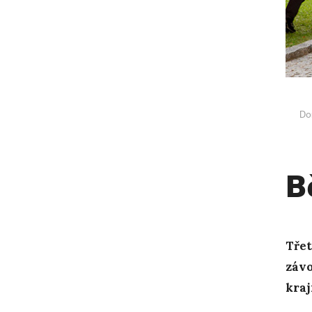
Do
B
Třet
závo
kraj