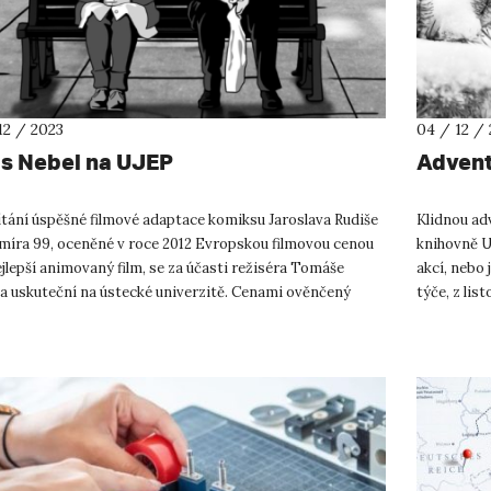
12 / 2023
04 / 12 /
is Nebel na UJEP
Advent
tání úspěšné filmové adaptace komiksu Jaroslava Rudiše
Klidnou ad
omíra 99, oceněné v roce 2012 Evropskou filmovou cenou
knihovně U
jlepší animovaný film, se za účasti režiséra Tomáše
akcí, nebo
a uskuteční na ústecké univerzitě. Cenami ověnčený
týče, z lis
ý příběh...
„Galicie...