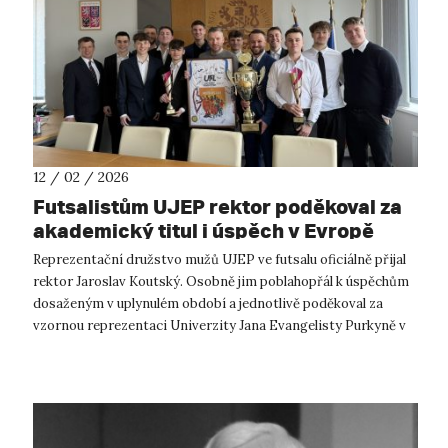
12 / 02 / 2026
Futsalistům UJEP rektor poděkoval za
akademický titul i úspěch v Evropě
Reprezentační družstvo mužů UJEP ve futsalu oficiálně přijal
rektor Jaroslav Koutský. Osobně jim poblahopřál k úspěchům
dosaženým v uplynulém období a jednotlivě poděkoval za
vzornou reprezentaci Univerzity Jana Evangelisty Purkyně v
Ústí nad Labem. ...