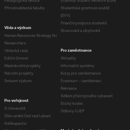
Pedagogická fakulta
Erasmus Student Network (ESN)
Přírodovědecká fakulta
Studentská grantová soutěž
(SVV)
Finanční podpora studentů
Věda a výzkum
Stravování a ubytování
Human Resources Strategy for
Researchers
Vědecká rada
Pro zaměstnance
Ediční činnost
Aktuality
Mezinárodní projekty
Informační systémy
Národní projekty
Kurzy pro zaměstnance
Smluvní výzkum
Erasmus+ – zaměstnaci
Rekreace
Sdílení přístrojového vybavení
Pro veřejnost
Etický kodex
O Univerzitě
Odbory UJEP
Dům umění Ústí nad Labem
Knihkupectví