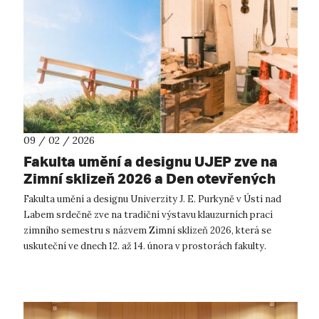
09 / 02 / 2026
Fakulta umění a designu UJEP zve na
Zimní sklizeň 2026 a Den otevřených
dveří
Fakulta umění a designu Univerzity J. E. Purkyně v Ústí nad
Labem srdečně zve na tradiční výstavu klauzurních prací
zimního semestru s názvem Zimní sklizeň 2026, která se
uskuteční ve dnech 12. až 14. února v prostorách fakulty.
Letošní ročník přichází...