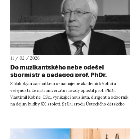
11 / 02 / 2026
Do muzikantského nebe odešel
sbormistr a pedagog prof. PhDr.
Vlastimil Kobrle, CSc.
S hlubokým zármutkem oznamujeme akademické obci a
veřejnosti, že naši univerzitu navždy opustil prof. PhDr.
Vlastimil Kobrle, CSc., vynikající houslista, dirigent a odborník
na dějiny hudby XX. století. Stál u zrodu Ústeckého dětského
sboru, který vedl...