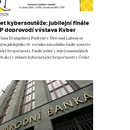
 2026
et kybersoutěže: jubilejní finále
P doprovodí výstava Kyber
sů
 Jana Evangelisty Purkyně v Ústí nad Labem se
těm jubilejního 10. ročníku národního finále soutěže
ické bezpečnosti. Finále jedné z nejvýznamnějších
ch akcí v oblasti kybernetické bezpečnosti v České
..