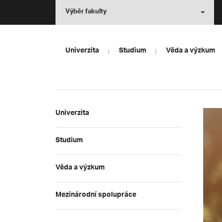
Výběr fakulty
Univerzita
Studium
Věda a výzkum
Univerzita
Studium
Věda a výzkum
Mezinárodní spolupráce