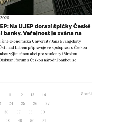
 2026
EP: Na UJEP dorazí špičky České
í banky. Veřejnost je zvána na
ní fórum
ciálně ekonomická Univerzity Jana Evangelisty
Ústí nad Labem připravuje ve spolupráci s Českou
nkou výjimečnou akci pro studenty i širokou
 Diskusní fórum s Českou národní bankou se
 úterý 28. dubna 20...
Starší
0
11
12
13
14
3
24
25
26
27
36
37
38
39
48
49
50
51