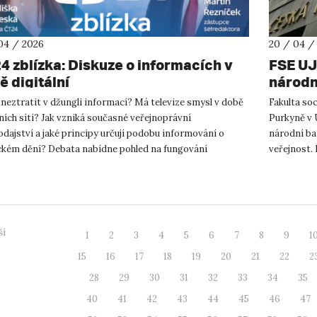
04 / 2026
20 / 04 /
4 zblízka: Diskuze o informacích v
FSE UJ
ě digitální
národn
diskus
 neztratit v džungli informací? Má televize smysl v době
Fakulta so
ních sítí? Jak vzniká současné veřejnoprávní
Purkyně v 
dajství a jaké principy určují podobu informování o
národní ba
ickém dění? Debata nabídne pohled na fungování
veřejnost.
dajství ČT, zejména na...
uskuteční v
ší
1
2
3
4
5
6
7
8
9
1
15
16
17
18
19
20
21
22
2
28
29
30
31
32
33
34
35
40
41
42
43
44
45
46
47