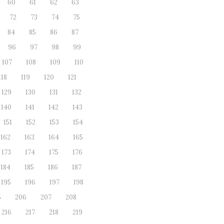
60
61
62
63
72
73
74
75
84
85
86
87
96
97
98
99
107
108
109
110
118
119
120
121
129
130
131
132
140
141
142
143
151
152
153
154
162
163
164
165
173
174
175
176
184
185
186
187
195
196
197
198
5
206
207
208
216
217
218
219