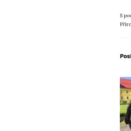
S po
Přír
Pos