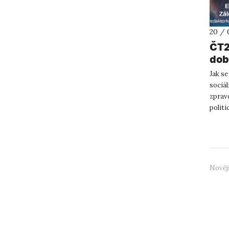
20 / 
ČT2
dob
Jak se
sociál
zpravo
polit
zpravo
Nověj