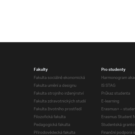
Fakulty
Pro studenty
Fakulta sociálně ekonomická
Harmonogram aka
Fakulta umění a designu
IS STAG
Fakulta strojního inženýrství
Průkaz studenta
Fakulta zdravotnických studií
E-learning
Fakulta životního prostředí
Erasmus+ – studen
Filozofická fakulta
Erasmus Student N
Pedagogická fakulta
Studentská granto
Přírodovědecká fakulta
Finanční podpora 