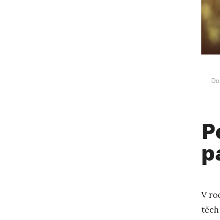
Do
P
p
V ro
těch