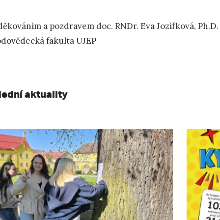
děkováním a pozdravem doc. RNDr. Eva Jozífková, Ph.D. e
odovědecká fakulta UJEP
lední aktuality