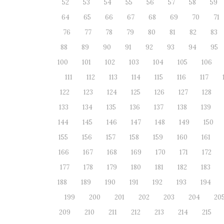
52
53
54
55
56
57
58
59
64
65
66
67
68
69
70
71
76
77
78
79
80
81
82
83
88
89
90
91
92
93
94
95
100
101
102
103
104
105
106
111
112
113
114
115
116
117
122
123
124
125
126
127
128
133
134
135
136
137
138
139
144
145
146
147
148
149
150
155
156
157
158
159
160
161
166
167
168
169
170
171
172
177
178
179
180
181
182
183
188
189
190
191
192
193
194
199
200
201
202
203
204
20
209
210
211
212
213
214
215