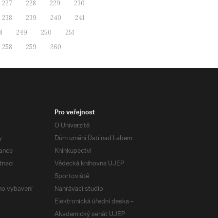
227
228
229
230
238
239
240
241
8
249
250
251
258
259
260
Pro veřejnost
O Univerzitě
y
Dům umění Ústí nad Labem
ance
Knihkupectví
tnaci
Vědecká knihovna UJEP
Sportoviště
ého vybavení
Nahrávací studio
Elektronická úřední deska –
Akademický senát UJEP