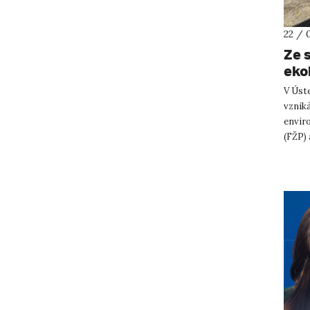
22 / 
Ze 
eko
V Úste
vznik
envir
(FŽP)
Emanu