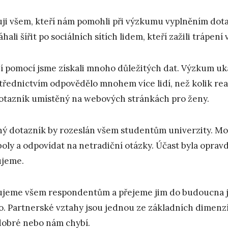
ji všem, kteří nám pomohli při výzkumu vyplněním dota
hali šířit po sociálních sítích lidem, kteří zažili trápení
ší pomocí jsme získali mnoho důležitých dat. Výzkum ukáza
třednictvím odpovědělo mnohem více lidí, než kolik r
otazník umístěný na webových stránkách pro ženy.
ý dotazník by rozeslán všem studentům univerzity. Moh
oly a odpovídat na netradiční otázky. Účast byla oprav
jeme.
jeme všem respondentům a přejeme jim do budoucna jen
o. Partnerské vztahy jsou jednou ze základních dimenzí
dobré nebo nám chybí.