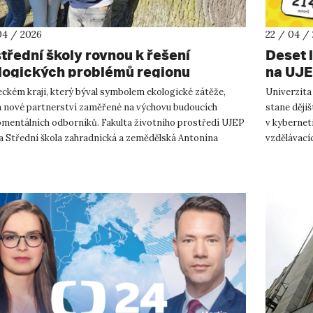
04 / 2026
22 / 04 /
střední školy rovnou k řešení
Deset l
logických problémů regionu
na UJE
Komik
ckém kraji, který býval symbolem ekologické zátěže,
Univerzita
á nové partnerství zaměřené na výchovu budoucích
stane dějiš
omentálních odborníků. Fakulta životního prostředí UJEP
v kybernet
 a Střední škola zahradnická a zemědělská Antonína
vzdělávací
ela Komerse v Děčí...
republice s.