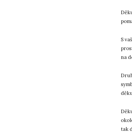
Děku
pomá
S va
pros
na d
Druh
symb
děku
Děku
okol
tak 