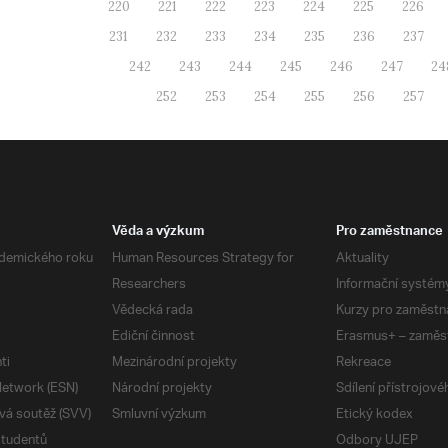
220
221
222
223
224
225
226
231
232
233
234
235
236
237
242
243
244
245
246
247
24
252
253
254
255
256
257
Věda a výzkum
Pro zaměstnance
demického roku
Human Resources Strategy for
Aktuality
Researchers
Informační systém
Vědecká rada
Kurzy pro zaměstn
Ediční činnost
Erasmus+ – zaměs
ti
Mezinárodní projekty
Rekreace
etwork (ESN)
Národní projekty
Sdílení přístrojov
vá soutěž (SVV)
Smluvní výzkum
Etický kodex
studentů
Odbory UJEP