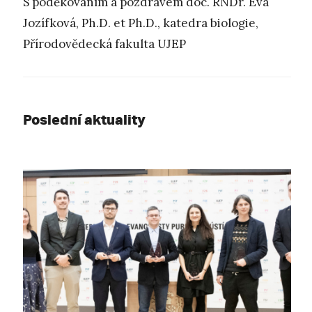
S poděkováním a pozdravem doc. RNDr. Eva
Jozífková, Ph.D. et Ph.D., katedra biologie,
Přírodovědecká fakulta UJEP
Poslední aktuality