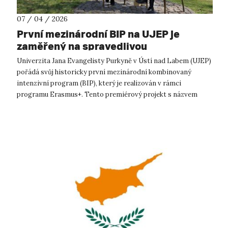
07 / 04 / 2026
První mezinárodní BIP na UJEP je
zaměřený na spravedlivou
transformaci
Univerzita Jana Evangelisty Purkyně v Ústí nad Labem (UJEP)
pořádá svůj historicky první mezinárodní kombinovaný
intenzivní program (BIP), který je realizován v rámci
programu Erasmus+. Tento premiérový projekt s názvem
„Just Transitions: Politics of C...