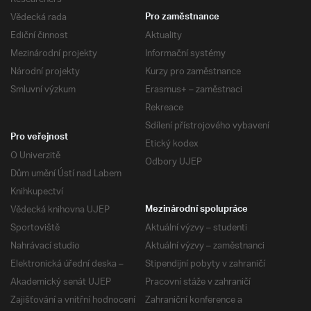
Vědecká rada
Pro zaměstnance
Ediční činnost
Aktuality
Mezinárodní projekty
Informační systémy
Národní projekty
Kurzy pro zaměstnance
Smluvní výzkum
Erasmus+ – zaměstnaci
Rekreace
Sdílení přístrojového vybavení
Pro veřejnost
Etický kodex
O Univerzitě
Odbory UJEP
Dům umění Ústí nad Labem
Knihkupectví
Vědecká knihovna UJEP
Mezinárodní spolupráce
Sportoviště
Aktuální výzvy – studenti
Nahrávací studio
Aktuální výzvy – zaměstnanci
Elektronická úřední deska –
Stipendijní pobyty v zahraničí
Akademický senát UJEP
Pracovní stáže v zahraničí
Zajišťování a vnitřní hodnocení
Zahraniční konference a