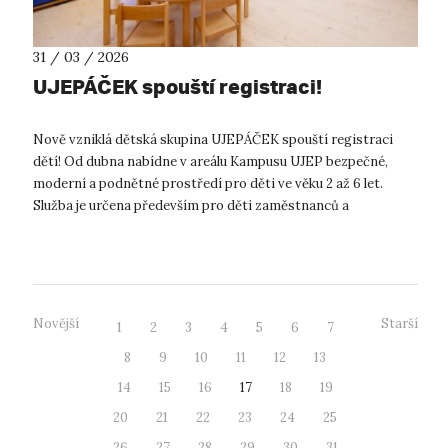
31 / 03 / 2026
UJEPÁČEK spouští registraci!
Nově vzniklá dětská skupina UJEPÁČEK spouští registraci
dětí! Od dubna nabídne v areálu Kampusu UJEP bezpečné,
moderní a podnětné prostředí pro děti ve věku 2 až 6 let.
Služba je určena především pro děti zaměstnanců a
studujících UJEP, využít ji ale b...
Novější
Starší
1
2
3
4
5
6
7
8
9
10
11
12
13
14
15
16
17
18
19
20
21
22
23
24
25
26
27
28
29
30
31