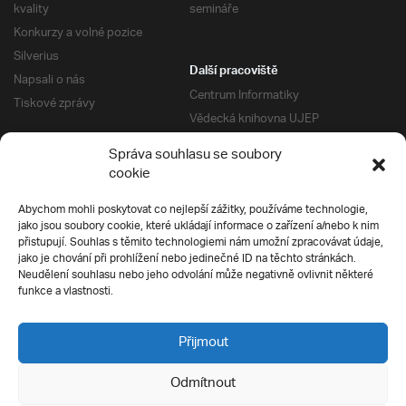
kvality
semináře
Konkurzy a volné pozice
Silverius
Další pracoviště
Napsali o nás
Centrum Informatiky
Tiskové zprávy
Vědecká knihovna UJEP
Správa kolejí a menz
Správa souhlasu se soubory
Univerzitní centrum podpory
Pro absolventy
cookie
Klub absolventů
Abychom mohli poskytovat co nejlepší zážitky, používáme technologie,
Silverius
jako jsou soubory cookie, které ukládají informace o zařízení a/nebo k nim
Pro uchazeče
přistupují. Souhlas s těmito technologiemi nám umožní zpracovávat údaje,
Přijímací řízení
jako je chování při prohlížení nebo jedinečné ID na těchto stránkách.
Neudělení souhlasu nebo jeho odvolání může negativně ovlivnit některé
E-prihlaska
Ochrana soukromí
funkce a vlastnosti.
Podmínky přijímacího řízení
Přípravné kurzy
Přijmout
Odmítnout