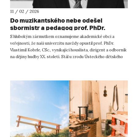
11 / 02 / 2026
Do muzikantského nebe odešel
sbormistr a pedagog prof. PhDr.
Vlastimil Kobrle, CSc.
S hlubokým zármutkem oznamujeme akademické obci a
veřejnosti, že naši univerzitu navždy opustil prof. PhDr.
Vlastimil Kobrle, CSc., vynikající houslista, dirigent a odborník
na dějiny hudby XX. století. Stál u zrodu Ústeckého dětského
sboru, který vedl...