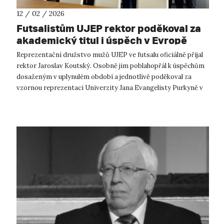
12 / 02 / 2026
Futsalistům UJEP rektor poděkoval za
akademický titul i úspěch v Evropě
Reprezentační družstvo mužů UJEP ve futsalu oficiálně přijal
rektor Jaroslav Koutský. Osobně jim poblahopřál k úspěchům
dosaženým v uplynulém období a jednotlivě poděkoval za
vzornou reprezentaci Univerzity Jana Evangelisty Purkyně v
Ústí nad Labem. ...