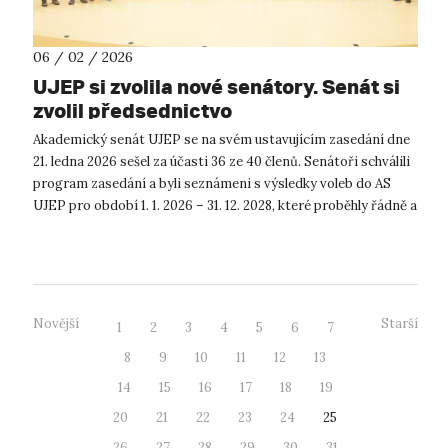
06 / 02 / 2026
UJEP si zvolila nové senátory. Senát si
zvolil předsednictvo
Akademický senát UJEP se na svém ustavujícím zasedání dne
21. ledna 2026 sešel za účasti 36 ze 40 členů. Senátoři schválili
program zasedání a byli seznámeni s výsledky voleb do AS
UJEP pro období 1. 1. 2026 – 31. 12. 2028, které proběhly řádně a
bez p...
Novější
Starší
1
2
3
4
5
6
7
8
9
10
11
12
13
14
15
16
17
18
19
20
21
22
23
24
25
26
27
28
29
30
31