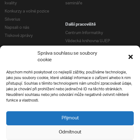
kvality
semináře
Konkurzy a volné pozice
Silverius
Další pracoviště
Napsali o nás
Centrum Informatiky
Tiskové zprávy
Vědecká knihovna UJEP
Správa kolejí a menz
Správa souhlasu se soubory
Univerzitní centrum podpory
Pro absolventy
cookie
Klub absolventů
Abychom mohli poskytovat co nejlepší zážitky, používáme technologie,
Silverius
jako jsou soubory cookie, které ukládají informace o zařízení a/nebo k nim
Pro uchazeče
přistupují. Souhlas s těmito technologiemi nám umožní zpracovávat údaje,
Přijímací řízení
jako je chování při prohlížení nebo jedinečné ID na těchto stránkách.
Neudělení souhlasu nebo jeho odvolání může negativně ovlivnit některé
E-prihlaska
Ochrana soukromí
funkce a vlastnosti.
Podmínky přijímacího řízení
Přípravné kurzy
Přijmout
Odmítnout