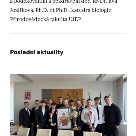
S poděkováním a pozdravem doc. RNDr. Eva
Jozífková, Ph.D. et Ph.D., katedra biologie,
Přírodovědecká fakulta UJEP
Poslední aktuality