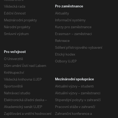
Vědecká rada
Pro zaměstnance
Ediční činnost
Aktuality
Mezinárodní projekty
Informační systémy
Národní projekty
Kurzy pro zaměstnance
Smluvní výzkum
Erasmus+ – zaměstnaci
Rekreace
Sdílení přístrojového vybavení
Pro veřejnost
Etický kodex
O Univerzitě
Odbory UJEP
Dům umění Ústí nad Labem
Knihkupectví
Vědecká knihovna UJEP
Mezinárodní spolupráce
Sportoviště
Aktuální výzvy – studenti
Nahrávací studio
Aktuální výzvy – zaměstnanci
Elektronická úřední deska –
Stipendijní pobyty v zahraničí
Akademický senát UJEP
Pracovní stáže v zahraničí
Zajišťování a vnitřní hodnocení
Zahraniční konference a