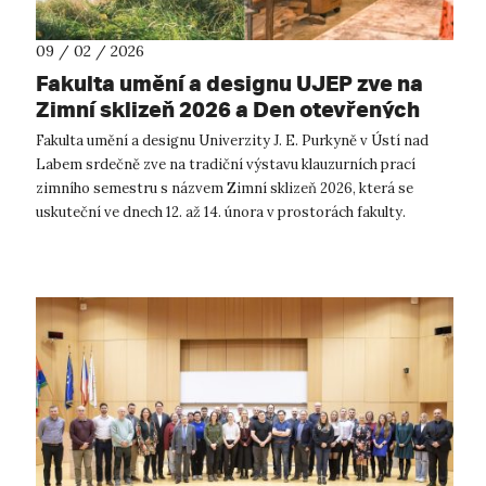
09 / 02 / 2026
Fakulta umění a designu UJEP zve na
Zimní sklizeň 2026 a Den otevřených
dveří
Fakulta umění a designu Univerzity J. E. Purkyně v Ústí nad
Labem srdečně zve na tradiční výstavu klauzurních prací
zimního semestru s názvem Zimní sklizeň 2026, která se
uskuteční ve dnech 12. až 14. února v prostorách fakulty.
Letošní ročník přichází...