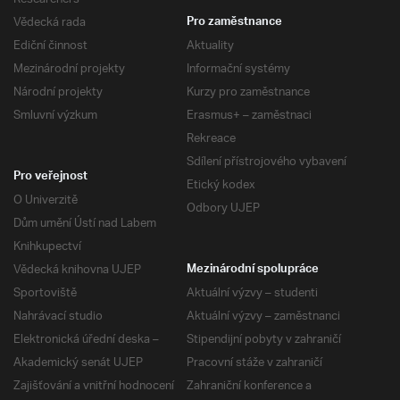
Vědecká rada
Pro zaměstnance
Ediční činnost
Aktuality
Mezinárodní projekty
Informační systémy
Národní projekty
Kurzy pro zaměstnance
Smluvní výzkum
Erasmus+ – zaměstnaci
Rekreace
Sdílení přístrojového vybavení
Pro veřejnost
Etický kodex
O Univerzitě
Odbory UJEP
Dům umění Ústí nad Labem
Knihkupectví
Vědecká knihovna UJEP
Mezinárodní spolupráce
Sportoviště
Aktuální výzvy – studenti
Nahrávací studio
Aktuální výzvy – zaměstnanci
Elektronická úřední deska –
Stipendijní pobyty v zahraničí
Akademický senát UJEP
Pracovní stáže v zahraničí
Zajišťování a vnitřní hodnocení
Zahraniční konference a