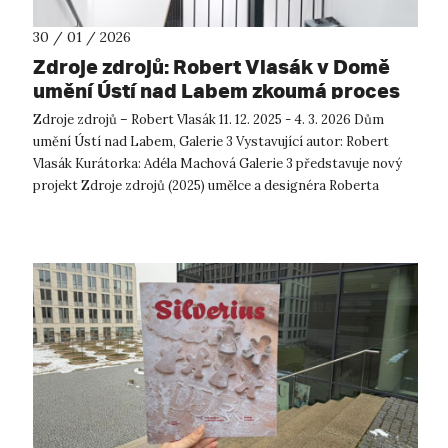
30 / 01 / 2026
Zdroje zdrojů: Robert Vlasák v Domě
umění Ústí nad Labem zkoumá proces
vzniku a proměny zvuku
Zdroje zdrojů – Robert Vlasák 11. 12. 2025 - 4. 3. 2026 Dům
umění Ústí nad Labem, Galerie 3 Vystavující autor: Robert
Vlasák Kurátorka: Adéla Machová Galerie 3 představuje nový
projekt Zdroje zdrojů (2025) umělce a designéra Roberta
Vlasák...