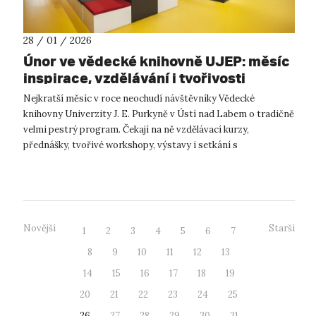
28 / 01 / 2026
Únor ve vědecké knihovně UJEP: měsíc
inspirace, vzdělávání i tvořivosti
Nejkratší měsíc v roce neochudí návštěvníky Vědecké
knihovny Univerzity J. E. Purkyně v Ústí nad Labem o tradičně
velmi pestrý program. Čekají na ně vzdělávací kurzy,
přednášky, tvořivé workshopy, výstavy i setkání s
významnými osobnostmi. Knihovna tak...
Novější
Starší
1
2
3
4
5
6
7
8
9
10
11
12
13
14
15
16
17
18
19
20
21
22
23
24
25
26
27
28
29
30
31