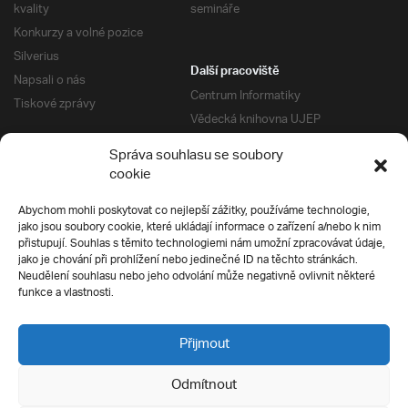
kvality
semináře
Konkurzy a volné pozice
Silverius
Další pracoviště
Napsali o nás
Centrum Informatiky
Tiskové zprávy
Vědecká knihovna UJEP
Správa kolejí a menz
Správa souhlasu se soubory
Univerzitní centrum podpory
Pro absolventy
cookie
Klub absolventů
Abychom mohli poskytovat co nejlepší zážitky, používáme technologie,
Silverius
jako jsou soubory cookie, které ukládají informace o zařízení a/nebo k nim
Pro uchazeče
přistupují. Souhlas s těmito technologiemi nám umožní zpracovávat údaje,
Přijímací řízení
jako je chování při prohlížení nebo jedinečné ID na těchto stránkách.
Neudělení souhlasu nebo jeho odvolání může negativně ovlivnit některé
E-prihlaska
Ochrana soukromí
funkce a vlastnosti.
Podmínky přijímacího řízení
Přípravné kurzy
Přijmout
Odmítnout