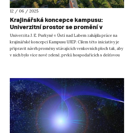
12 / 06 / 2025
Krajinářská koncepce kampusu:
Univerzitní prostor se promění v
udržitelné místo
Univerzita J. E. Purkyně v Ústí nad Labem zahájila práce na
krajinářské koncepci Kampusu UJEP. Cílem této iniciativy je
připravit návrh proměny stávajících venkovních ploch tak, aby
v nich bylo více nové zeleně, prvků hospodařících s dešťovou
vodou a n...