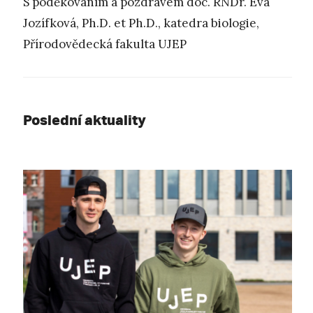
S poděkováním a pozdravem doc. RNDr. Eva
Jozífková, Ph.D. et Ph.D., katedra biologie,
Přírodovědecká fakulta UJEP
Poslední aktuality