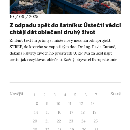
10 / 06 / 2025
Z odpadu zpět do šatníku: Ústečtí vědci
chtějí dát oblečení druhý život
Změnit textilní průmysl může nový mezinárodní projekt
STREP, do kterého se zapojil tým doc. Dr. Ing. Pavla Kuráně,
děkana Fakulty životního prostředí UJEP. Má za úkol najít
cestu, jak recyklovat oblečení. Každý obyvatel Evropské unie
v průměru vyho...
Novější
Starší
1
2
3
4
5
6
7
8
9
10
11
12
13
14
15
16
17
18
19
20
21
22
23
24
25
26
27
28
29
30
31