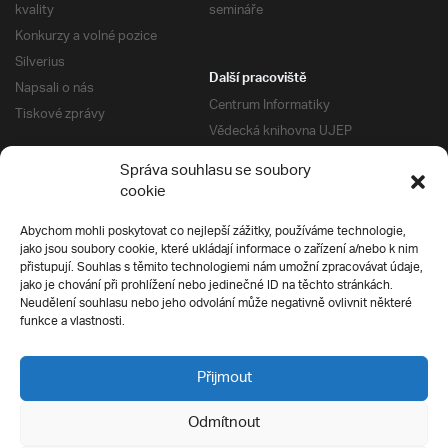
kvality
semináře
Konkurzy a volné pozice
Silverius
Další pracoviště
Napsali o nás
Centrum Informatiky
Tiskové zprávy
Vědecká knihovna UJEP
Správa kolejí a menz
Správa souhlasu se soubory
Univerzitní centrum podpory
Pro absolventy
cookie
Klub absolventů
Abychom mohli poskytovat co nejlepší zážitky, používáme technologie,
Silverius
jako jsou soubory cookie, které ukládají informace o zařízení a/nebo k nim
Pro uchazeče
přistupují. Souhlas s těmito technologiemi nám umožní zpracovávat údaje,
Přijímací řízení
jako je chování při prohlížení nebo jedinečné ID na těchto stránkách.
Neudělení souhlasu nebo jeho odvolání může negativně ovlivnit některé
E-prihlaska
Ochrana soukromí
funkce a vlastnosti.
Podmínky přijímacího řízení
Přípravné kurzy
Přijmout
Odmítnout