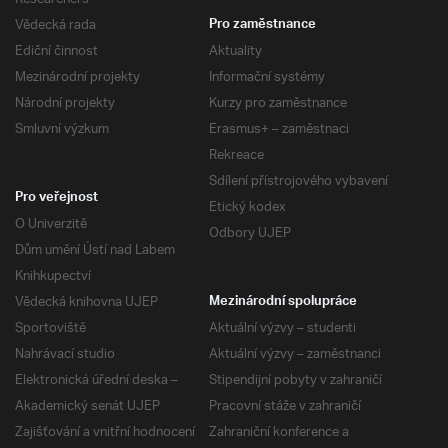
Vědecká rada
Pro zaměstnance
Ediční činnost
Aktuality
Mezinárodní projekty
Informační systémy
Národní projekty
Kurzy pro zaměstnance
Smluvní výzkum
Erasmus+ – zaměstnaci
Rekreace
Sdílení přístrojového vybavení
Pro veřejnost
Etický kodex
O Univerzitě
Odbory UJEP
Dům umění Ústí nad Labem
Knihkupectví
Vědecká knihovna UJEP
Mezinárodní spolupráce
Sportoviště
Aktuální výzvy – studenti
Nahrávací studio
Aktuální výzvy – zaměstnanci
Elektronická úřední deska –
Stipendijní pobyty v zahraničí
Akademický senát UJEP
Pracovní stáže v zahraničí
Zajišťování a vnitřní hodnocení
Zahraniční konference a