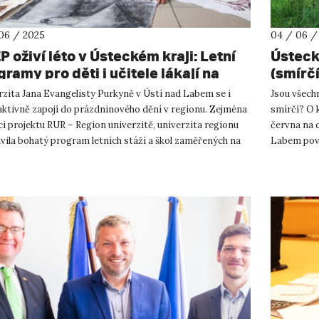
06 / 2025
04 / 06 /
 oživí léto v Ústeckém kraji: Letní
Ústeck
ramy pro děti i učitele lákají na
(smírčí
u, přírodu i umění
rzita Jana Evangelisty Purkyně v Ústí nad Labem se i
Jsou všech
aktivně zapojí do prázdninového dění v regionu. Zejména
smírčí? O k
i projektu RUR – Region univerzitě, univerzita regionu
června na 
vila bohatý program letních stáží a škol zaměřených na
Labem poví
riza...
Belisová. D