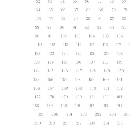
52
53
54
55
56
57
58
59
64
65
66
67
68
69
70
71
76
77
78
79
80
81
82
83
88
89
90
91
92
93
94
95
100
101
102
103
104
105
106
111
112
113
114
115
116
117
122
123
124
125
126
127
128
133
134
135
136
137
138
139
144
145
146
147
148
149
150
155
156
157
158
159
160
161
166
167
168
169
170
171
172
177
178
179
180
181
182
183
188
189
190
191
192
193
194
199
200
201
202
203
204
20
209
210
211
212
213
214
215