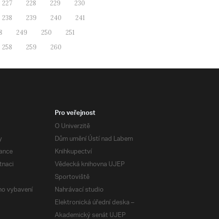
227
228
229
230
238
239
240
241
8
249
250
251
258
259
260
Pro veřejnost
O Univerzitě
y
Dům umění Ústí nad Labem
ance
Knihkupectví
tnaci
Vědecká knihovna UJEP
Sportoviště
ého vybavení
Nahrávací studio
Elektronická úřední deska –
Akademický senát UJEP