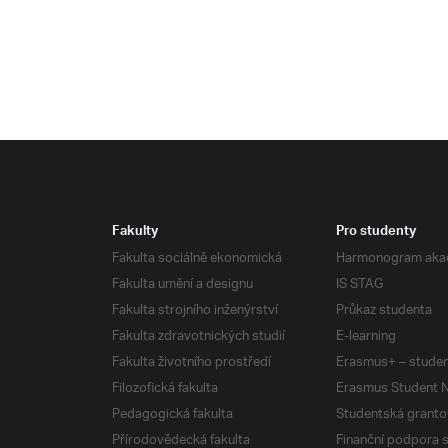
Fakulty
Pro studenty
Fakulta sociálně ekonomická
Harmonogram aka
Fakulta umění a designu
IS STAG
Fakulta strojního inženýrství
Průkaz studenta
Fakulta zdravotnických studií
E-learning
Fakulta životního prostředí
Erasmus+ – studen
Filozofická fakulta
Erasmus Student N
Pedagogická fakulta
Studentská granto
Přírodovědecká fakulta
Finanční podpora 