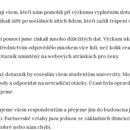
ji všem, kteří nám pomohli při výzkumu vyplněním dota
hali šířit po sociálních sítích lidem, kteří zažili trápení
ší pomocí jsme získali mnoho důležitých dat. Výzkum ukáza
třednictvím odpovědělo mnohem více lidí, než kolik r
otazník umístěný na webových stránkách pro ženy.
ý dotazník by rozeslán všem studentům univerzity. Moh
oly a odpovídat na netradiční otázky. Účast byla oprav
jeme.
jeme všem respondentům a přejeme jim do budoucna jen
o. Partnerské vztahy jsou jednou ze základních dimenzí
dobré nebo nám chybí.