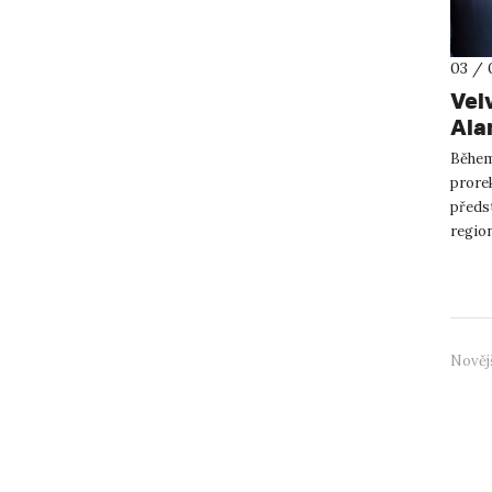
03 / 
Vel
Ala
Během
prore
předst
region
byl zá
Nověj