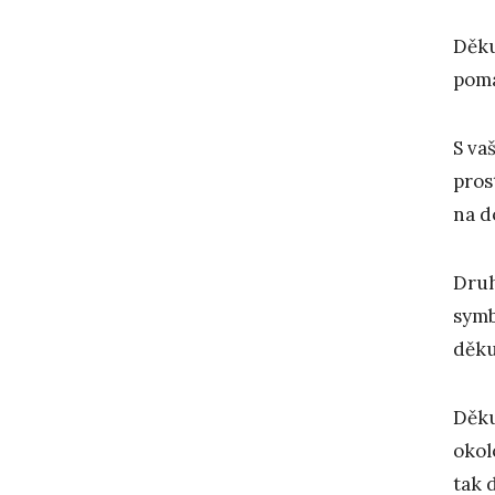
Děku
pomá
S va
pros
na d
Druh
symb
děku
Děku
okol
tak 