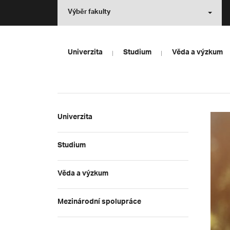
Výběr fakulty
Univerzita
Studium
Věda a výzkum
Univerzita
Studium
Věda a výzkum
Mezinárodní spolupráce