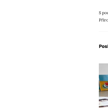
S po
Přír
Pos