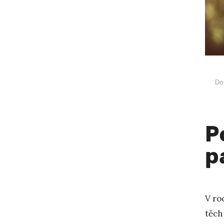
Do
P
p
V ro
těch