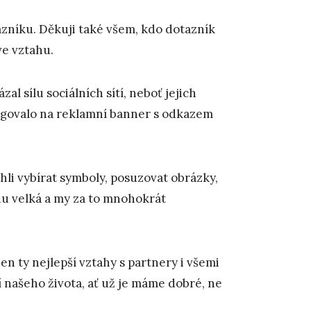
zníku. Děkuji také všem, kdo dotazník
 ve vztahu.
l sílu sociálních sítí, neboť jejich
eagovalo na reklamní banner s odkazem
li vybírat symboly, posuzovat obrázky,
du velká a my za to mnohokrát
 ty nejlepší vztahy s partnery i všemi
 našeho života, ať už je máme dobré, ne