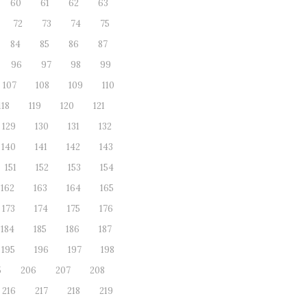
60
61
62
63
72
73
74
75
84
85
86
87
96
97
98
99
107
108
109
110
118
119
120
121
129
130
131
132
140
141
142
143
151
152
153
154
162
163
164
165
173
174
175
176
184
185
186
187
195
196
197
198
5
206
207
208
216
217
218
219