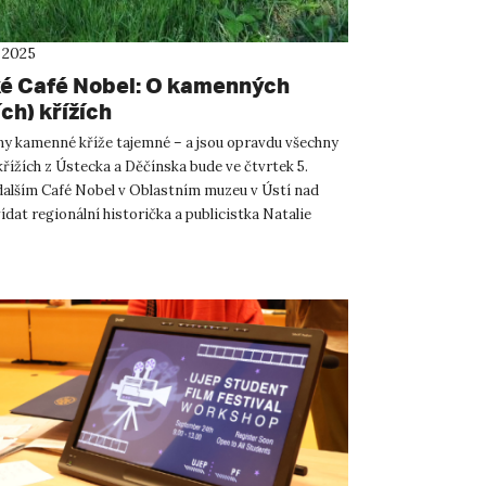
 2025
é Café Nobel: O kamenných
ch) křížích
ny kamenné kříže tajemné – a jsou opravdu všechny
řížích z Ústecka a Děčínska bude ve čtvrtek 5.
dalším Café Nobel v Oblastním muzeu v Ústí nad
dat regionální historička a publicistka Natalie
ozvít...