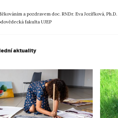
děkováním a pozdravem doc. RNDr. Eva Jozífková, Ph.D. e
odovědecká fakulta UJEP
lední aktuality