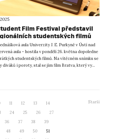
 2025
tudent Film Festival představil
egionálních studentských filmů
ednášková aula Univerzity J. E. Purkyně v Ústí nad
rvená aula – hostila v pondělí 26. května dopoledne
krátkých studentských filmů. Na vítězném snímku se
 diváků i poroty, stal se jím film Bratva, který vy...
Starší
0
11
12
13
14
3
24
25
26
27
36
37
38
39
48
49
50
51