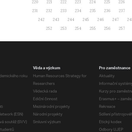
220
221
222
223
224
225
226
231
232
233
234
235
236
237
242
243
244
245
246
247
24
252
253
254
255
256
257
Věda a výzkum
Pro zaměstnance
demického roku
Human Resources Strategy for
Aktuality
Researchers
Informační systém
Vědecká rada
Kurzy pro zaměstn
Ediční činnost
Erasmus+ – zaměs
ti
Mezinárodní projekty
Rekreace
etwork (ESN)
Národní projekty
Sdílení přístrojov
vá soutěž (SVV)
Smluvní výzkum
Etický kodex
studentů
Odbory UJEP