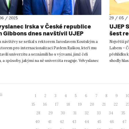
06 / 2025
29 / 05 /
vyslanec Irska v České republice
UJEP S
n Gibbons dnes navštívil UJEP
šest r
 návštěvy se setkal s rektorem Jaroslavem Koutským a
Největší př
ktorem pro internacionalizaci Pavlem Raškou, kteří mu
Labem – Če
avili univerzitu a seznámili ho s výzvami, jimž čelí
přehlídku 
, a způsoby, jakými na ně univerzita reaguje. Velvyslanec
shodly hlasy
roveň...
ší
1
2
3
4
5
6
7
8
9
1
15
16
17
18
19
20
21
22
2
28
29
30
31
32
33
34
35
40
41
42
43
44
45
46
47