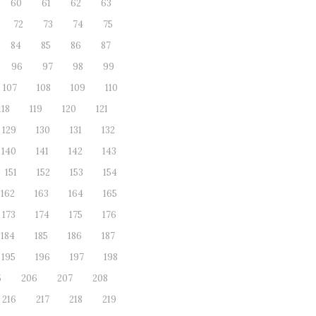
60
61
62
63
72
73
74
75
84
85
86
87
96
97
98
99
107
108
109
110
118
119
120
121
129
130
131
132
140
141
142
143
151
152
153
154
162
163
164
165
173
174
175
176
184
185
186
187
195
196
197
198
5
206
207
208
216
217
218
219