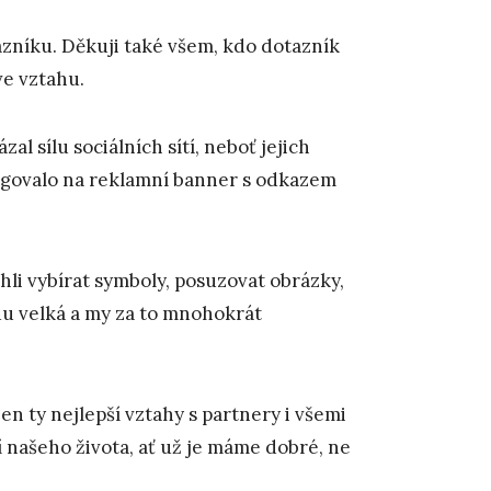
zníku. Děkuji také všem, kdo dotazník
 ve vztahu.
l sílu sociálních sítí, neboť jejich
eagovalo na reklamní banner s odkazem
li vybírat symboly, posuzovat obrázky,
du velká a my za to mnohokrát
 ty nejlepší vztahy s partnery i všemi
 našeho života, ať už je máme dobré, ne