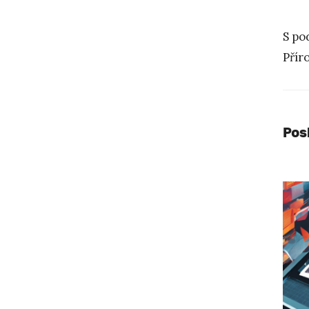
S po
Přír
Pos