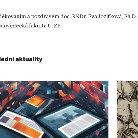
děkováním a pozdravem doc. RNDr. Eva Jozífková, Ph.D. e
odovědecká fakulta UJEP
lední aktuality