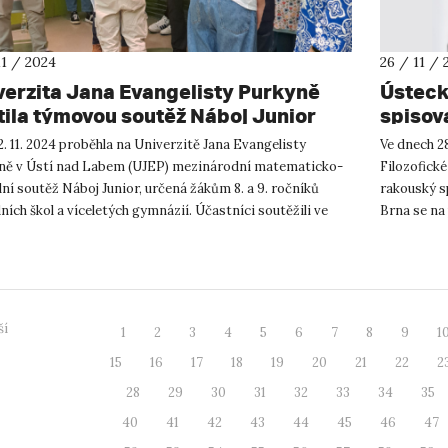
11 / 2024
26 / 11 / 
verzita Jana Evangelisty Purkyně
Ústeck
tila týmovou soutěž Náboj Junior
spisov
Stavar
. 11. 2024 proběhla na Univerzitě Jana Evangelisty
Ve dnech 28
ně v Ústí nad Labem (UJEP) mezinárodní matematicko-
Filozofické
lní soutěž Náboj Junior, určená žákům 8. a 9. ročníků
rakouský s
ních škol a víceletých gymnázií. Účastníci soutěžili ve
Brna se na 
nutovém týmo...
roce 2014 n
ší
1
2
3
4
5
6
7
8
9
1
15
16
17
18
19
20
21
22
2
28
29
30
31
32
33
34
35
40
41
42
43
44
45
46
47