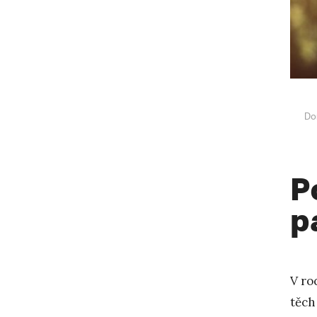
Do
P
p
V ro
těch