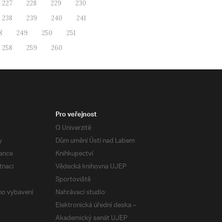
227
228
229
230
238
239
240
241
8
249
250
251
258
259
260
Pro veřejnost
O Univerzitě
y
Dům umění Ústí nad Labem
ance
Knihkupectví
tnaci
Vědecká knihovna UJEP
Sportoviště
ého vybavení
Nahrávací studio
Elektronická úřední deska –
Akademický senát UJEP