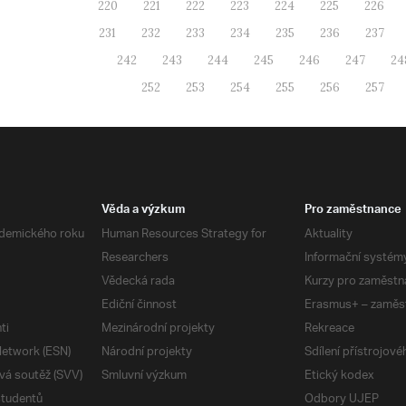
220
221
222
223
224
225
226
231
232
233
234
235
236
237
242
243
244
245
246
247
24
252
253
254
255
256
257
Věda a výzkum
Pro zaměstnance
demického roku
Human Resources Strategy for
Aktuality
Researchers
Informační systém
Vědecká rada
Kurzy pro zaměstn
Ediční činnost
Erasmus+ – zaměs
ti
Mezinárodní projekty
Rekreace
etwork (ESN)
Národní projekty
Sdílení přístrojov
vá soutěž (SVV)
Smluvní výzkum
Etický kodex
studentů
Odbory UJEP