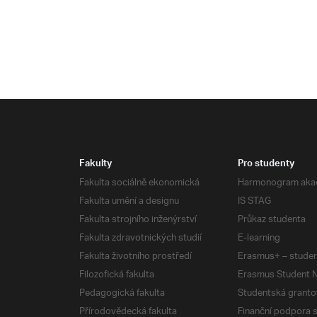
Fakulty
Pro studenty
Fakulta sociálně ekonomická
Harmonogram aka
Fakulta umění a designu
IS STAG
Fakulta strojního inženýrství
Průkaz studenta
Fakulta zdravotnických studií
E-learning
Fakulta životního prostředí
Erasmus+ – studen
Filozofická fakulta
Erasmus Student N
Pedagogická fakulta
Studentská granto
Přírodovědecká fakulta
Finanční podpora 