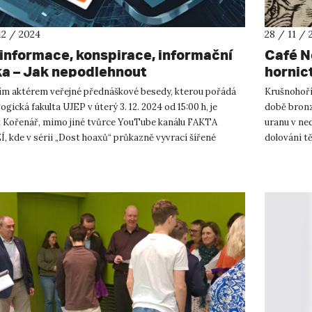
12 / 2024
28 / 11 / 
informace, konspirace, informační
Café N
ka – Jak nepodlehnout
hornic
ím aktérem veřejné přednáškové besedy, kterou pořádá
Krušnohoří 
gická fakulta UJEP v úterý 3. 12. 2024 od 15:00 h, je
době bronz
k Kořenář, mimo jiné tvůrce YouTube kanálu FAKTA
uranu v ne
, kde v sérii „Dost hoaxů“ průkazně vyvrací šířené
dolování t
ormace. Dv...
straně hor, 