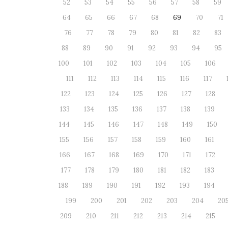
52
53
54
55
56
57
58
59
64
65
66
67
68
69
70
71
76
77
78
79
80
81
82
83
88
89
90
91
92
93
94
95
100
101
102
103
104
105
106
111
112
113
114
115
116
117
122
123
124
125
126
127
128
133
134
135
136
137
138
139
144
145
146
147
148
149
150
155
156
157
158
159
160
161
166
167
168
169
170
171
172
177
178
179
180
181
182
183
188
189
190
191
192
193
194
199
200
201
202
203
204
20
209
210
211
212
213
214
215