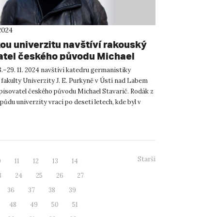
2024
ou univerzitu navštíví rakouský
atel českého původu Michael
ič
.–29. 11. 2024 navštíví katedru germanistiky
 fakulty Univerzity J. E. Purkyně v Ústí nad Labem
pisovatel českého původu Michael Stavarič. Rodák z
půdu univerzity vrací po deseti letech, kde byl v
a...
Starší
0
11
12
13
14
3
24
25
26
27
36
37
38
39
48
49
50
51