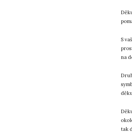
Děku
pomá
S va
pros
na d
Druh
symb
děku
Děku
okol
tak 