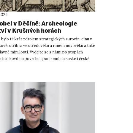
2024
obel v Děčíně: Archeologie
tví v Krušných horách
bylo třikrát zdrojem strategických surovin: cínu v
ové, stříbra ve středověku a raném novověku a také
dávné minulosti. Vydejte se s námi po stopách
ěchto kovů na povrchu i pod zemí na saské i české
v...