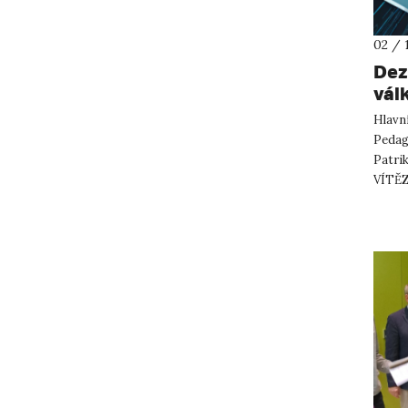
02 / 
Dez
vál
Hlavn
Pedago
Patri
VÍTĚZÍ
dezinf