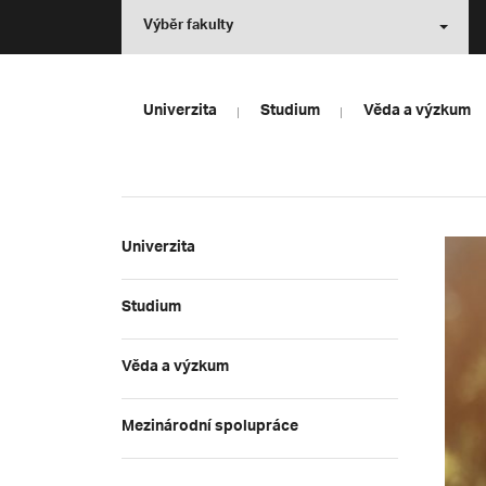
Výběr fakulty
Univerzita
Studium
Věda a výzkum
Univerzita
Studium
Věda a výzkum
Mezinárodní spolupráce