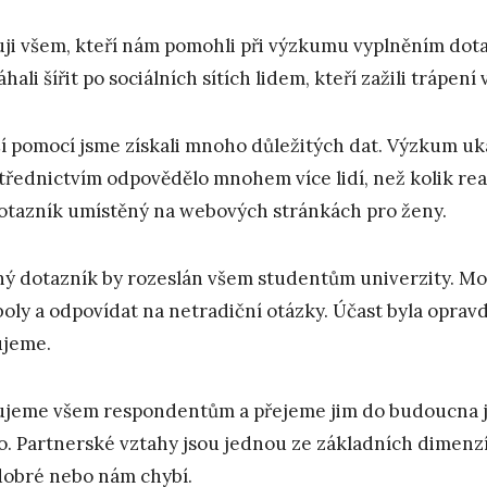
ji všem, kteří nám pomohli při výzkumu vyplněním dota
hali šířit po sociálních sítích lidem, kteří zažili trápení
ší pomocí jsme získali mnoho důležitých dat. Výzkum ukáza
třednictvím odpovědělo mnohem více lidí, než kolik r
otazník umístěný na webových stránkách pro ženy.
ý dotazník by rozeslán všem studentům univerzity. Moh
oly a odpovídat na netradiční otázky. Účast byla oprav
jeme.
jeme všem respondentům a přejeme jim do budoucna jen
o. Partnerské vztahy jsou jednou ze základních dimenzí
dobré nebo nám chybí.