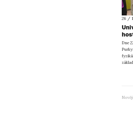
26 / 
Uni
hos
Dne 22
Purky
fyziká
základ
120mi
Nověj