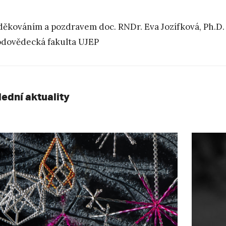
děkováním a pozdravem doc. RNDr. Eva Jozífková, Ph.D. e
odovědecká fakulta UJEP
lední aktuality