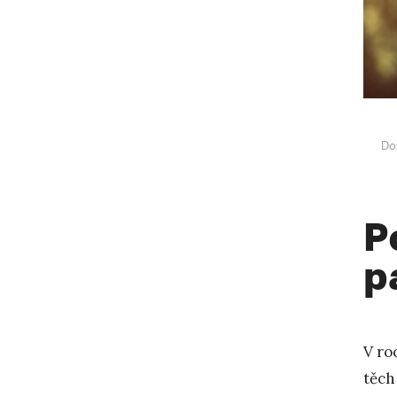
Do
P
p
V ro
těch