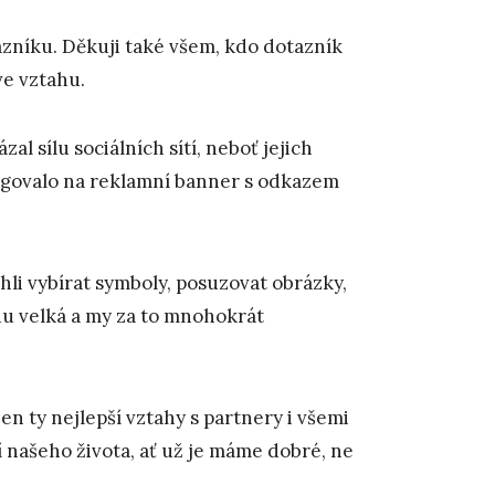
zníku. Děkuji také všem, kdo dotazník
 ve vztahu.
l sílu sociálních sítí, neboť jejich
eagovalo na reklamní banner s odkazem
li vybírat symboly, posuzovat obrázky,
du velká a my za to mnohokrát
 ty nejlepší vztahy s partnery i všemi
 našeho života, ať už je máme dobré, ne