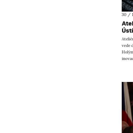
30 / 
Ate
Úst
Atelié
vede 
Holým,
inovac
vydává,