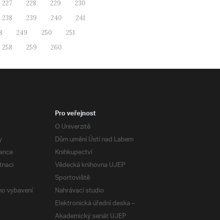
227
228
229
230
238
239
240
241
8
249
250
251
258
259
260
Pro veřejnost
O Univerzitě
y
Dům umění Ústí nad Labem
ance
Knihkupectví
tnaci
Vědecká knihovna UJEP
Sportoviště
ého vybavení
Nahrávací studio
Elektronická úřední deska –
Akademický senát UJEP