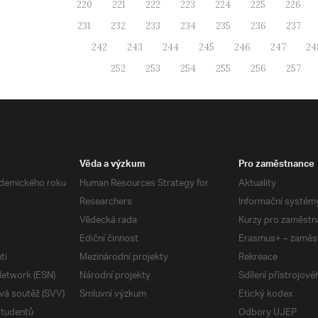
220
221
222
223
224
225
226
231
232
233
234
235
236
237
242
243
244
245
246
247
24
252
253
254
255
256
257
Věda a výzkum
Pro zaměstnance
demického roku
Human Resources Strategy for
Aktuality
Researchers
Informační systém
Vědecká rada
Kurzy pro zaměstn
Ediční činnost
Erasmus+ – zaměs
ti
Mezinárodní projekty
Rekreace
etwork (ESN)
Národní projekty
Sdílení přístrojov
vá soutěž (SVV)
Smluvní výzkum
Etický kodex
studentů
Odbory UJEP