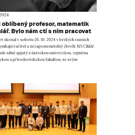
 2024
 oblíbený profesor, matematik
hlář. Bylo nám ctí s ním pracovat
let skonal v sobotu 26. 10. 2024 v brzkých ranních
nikající učitel a nezapomenutelný člověk Jiří Cihlář.
ude silně spjatý s ústeckou univerzitou, zejména
ckou a přírodovědeckou fakultou, se svým
obor...