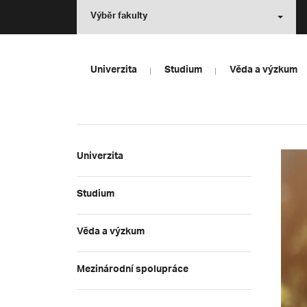
Výběr fakulty
Univerzita
Studium
Věda a výzkum
Univerzita
Studium
Věda a výzkum
Mezinárodní spolupráce