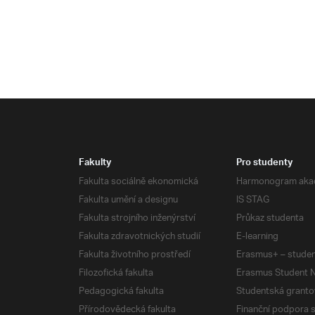
Fakulty
Pro studenty
Fakulta sociálně ekonomická
Harmonogram aka
Fakulta umění a designu
IS STAG
Fakulta strojního inženýrství
Průkaz studenta
Fakulta zdravotnických studií
E-learning
Fakulta životního prostředí
Erasmus+ – studen
Filozofická fakulta
Erasmus Student N
Pedagogická fakulta
Studentská granto
Přírodovědecká fakulta
Finanční podpora 