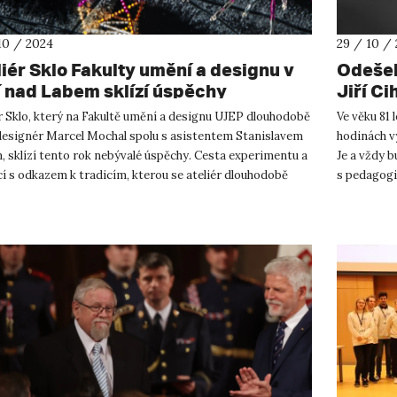
10 / 2024
29 / 10 /
liér Sklo Fakulty umění a designu v
Odešel
í nad Labem sklízí úspěchy
Jiří Ci
r Sklo, který na Fakultě umění a designu UJEP dlouhodobě
Ve věku 81 
designér Marcel Mochal spolu s asistentem Stanislavem
hodinách vy
 sklízí tento rok nebývalé úspěchy. Cesta experimentu a
Je a vždy b
í s odkazem k tradicím, kterou se ateliér dlouhodobě
s pedagogi
 ...
milovaným 