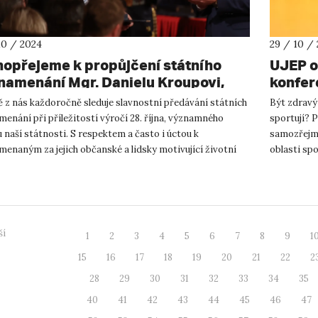
10 / 2024
29 / 10 /
hopřejeme k propůjčení státního
UJEP o
namenání Mgr. Danielu Kroupovi,
konfere
D.
 z nás každoročně sleduje slavnostní předávání státních
Být zdravý 
enání při příležitostí výročí 28. října, významného
sportují? 
 naší státnosti. S respektem a často i úctou k
samozřejmě 
enaným za jejich občanské a lidsky motivující životní
oblasti spo
y. Dnes jsme v...
Confer...
ší
1
2
3
4
5
6
7
8
9
1
15
16
17
18
19
20
21
22
2
28
29
30
31
32
33
34
35
40
41
42
43
44
45
46
47