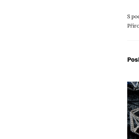
S po
Přír
Pos