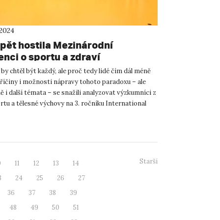
 2024
pět hostila Mezinárodní
nci o sportu a zdraví
by chtěl být každý, ale proč tedy lidé čím dál méně
Příčiny i možnosti nápravy tohoto paradoxu – ale
i další témata – se snažili analyzovat výzkumníci z
rtu a tělesné výchovy na 3. ročníku International
Starší
0
11
12
13
14
3
24
25
26
27
36
37
38
39
48
49
50
51