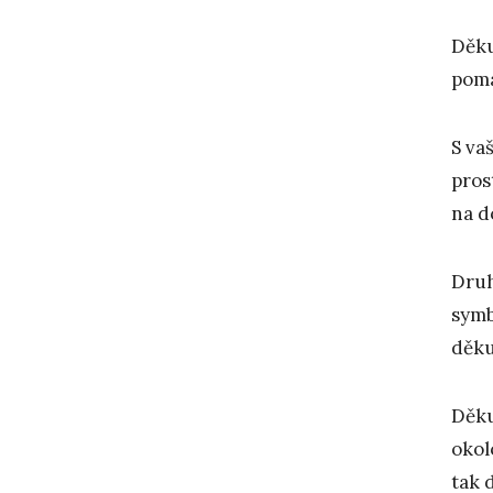
Děku
pomá
S va
pros
na d
Druh
symb
děku
Děku
okol
tak 