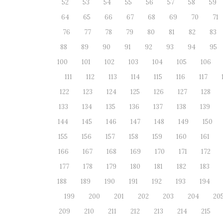
52
53
54
55
56
57
58
59
64
65
66
67
68
69
70
71
76
77
78
79
80
81
82
83
88
89
90
91
92
93
94
95
100
101
102
103
104
105
106
111
112
113
114
115
116
117
122
123
124
125
126
127
128
133
134
135
136
137
138
139
144
145
146
147
148
149
150
155
156
157
158
159
160
161
166
167
168
169
170
171
172
177
178
179
180
181
182
183
188
189
190
191
192
193
194
199
200
201
202
203
204
20
209
210
211
212
213
214
215