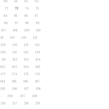
60
61
62
63
72
73
74
75
84
85
86
87
96
97
98
99
107
108
109
110
118
119
120
121
129
130
131
132
140
141
142
143
151
152
153
154
162
163
164
165
173
174
175
176
184
185
186
187
195
196
197
198
5
206
207
208
216
217
218
219