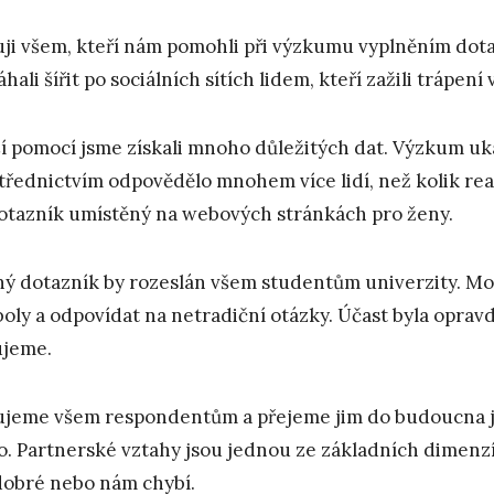
ji všem, kteří nám pomohli při výzkumu vyplněním dota
hali šířit po sociálních sítích lidem, kteří zažili trápení
ší pomocí jsme získali mnoho důležitých dat. Výzkum ukáza
třednictvím odpovědělo mnohem více lidí, než kolik r
otazník umístěný na webových stránkách pro ženy.
ý dotazník by rozeslán všem studentům univerzity. Moh
oly a odpovídat na netradiční otázky. Účast byla oprav
jeme.
jeme všem respondentům a přejeme jim do budoucna jen
o. Partnerské vztahy jsou jednou ze základních dimenzí
dobré nebo nám chybí.