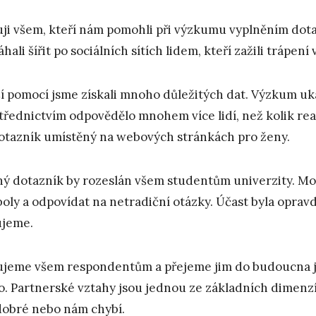
ji všem, kteří nám pomohli při výzkumu vyplněním dota
hali šířit po sociálních sítích lidem, kteří zažili trápení
ší pomocí jsme získali mnoho důležitých dat. Výzkum ukáza
třednictvím odpovědělo mnohem více lidí, než kolik r
otazník umístěný na webových stránkách pro ženy.
ý dotazník by rozeslán všem studentům univerzity. Moh
oly a odpovídat na netradiční otázky. Účast byla oprav
jeme.
jeme všem respondentům a přejeme jim do budoucna jen
o. Partnerské vztahy jsou jednou ze základních dimenzí
dobré nebo nám chybí.