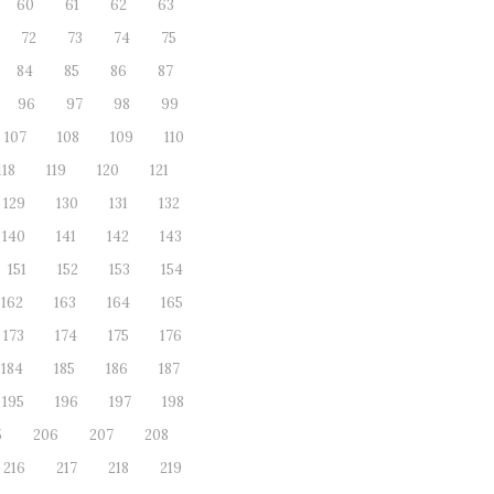
60
61
62
63
72
73
74
75
84
85
86
87
96
97
98
99
107
108
109
110
118
119
120
121
129
130
131
132
140
141
142
143
151
152
153
154
162
163
164
165
173
174
175
176
184
185
186
187
195
196
197
198
5
206
207
208
216
217
218
219