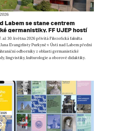
 2026
ad Labem se stane centrem
ké germanistiky. FF UJEP hostí
žní mezinárodní konferenci.
. až 30. května 2026 přivítá Filozofická fakulta
 Jana Evangelisty Purkyně v Ústí nad Labem přední
ahraniční odborníky z oblasti germanistické
ědy, lingvistiky, kulturologie a oborové didaktiky.
rmani...