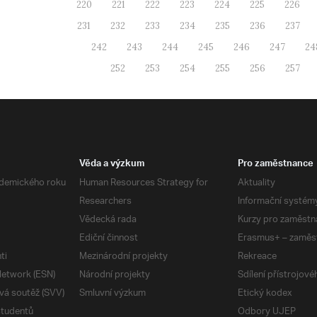
220
221
222
223
224
225
226
231
232
233
234
235
236
237
242
243
244
245
246
247
24
252
253
254
255
256
257
Věda a výzkum
Pro zaměstnance
demického roku
Human Resources Strategy for
Aktuality
Researchers
Informační systém
Vědecká rada
Kurzy pro zaměstn
Ediční činnost
Erasmus+ – zaměs
ti
Mezinárodní projekty
Rekreace
etwork (ESN)
Národní projekty
Sdílení přístrojov
vá soutěž (SVV)
Smluvní výzkum
Etický kodex
studentů
Odbory UJEP