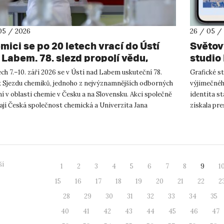
05 / 2026
26 / 05 /
mici se po 20 letech vrací do Ústí
Světov
 Labem. 78. sjezd propojí vědu,
studio
ělávání i průmysl.
oceněn
ch 7.–10. září 2026 se v Ústí nad Labem uskuteční 78.
Grafické s
vizuáln
k Sjezdu chemiků, jednoho z nejvýznamnějších odborných
výjimečnéh
akadem
í v oblasti chemie v Česku a na Slovensku. Akci společně
identita st
ají Česká společnost chemická a Univerzita Jana
získala pr
listy Purk...
The Society
ší
1
2
3
4
5
6
7
8
9
1
15
16
17
18
19
20
21
22
2
28
29
30
31
32
33
34
35
40
41
42
43
44
45
46
47