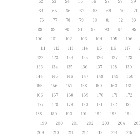
52
53
54
55
56
57
58
59
64
65
66
67
68
69
70
71
76
77
78
79
80
81
82
83
88
89
90
91
92
93
94
95
100
101
102
103
104
105
106
111
112
113
114
115
116
117
122
123
124
125
126
127
128
133
134
135
136
137
138
139
144
145
146
147
148
149
150
155
156
157
158
159
160
161
166
167
168
169
170
171
172
177
178
179
180
181
182
183
188
189
190
191
192
193
194
199
200
201
202
203
204
20
209
210
211
212
213
214
215