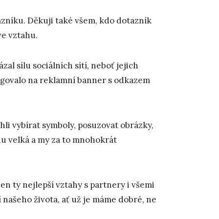
zníku. Děkuji také všem, kdo dotazník
 ve vztahu.
l sílu sociálních sítí, neboť jejich
eagovalo na reklamní banner s odkazem
li vybírat symboly, posuzovat obrázky,
du velká a my za to mnohokrát
 ty nejlepší vztahy s partnery i všemi
 našeho života, ať už je máme dobré, ne