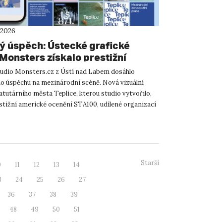
 2026
ý úspěch: Ústecké grafické
 Monsters získalo prestižní
í STA100 v Chicagu za novou
tudio Monsters.cz z Ústí nad Labem dosáhlo
í identitu Teplic. Stojí za nimi
o úspěchu na mezinárodní scéně. Nová vizuální
ici z UJEP
atutárního města Teplice, kterou studio vytvořilo,
estižní americké ocenění STA100, udílené organizací
 of Typo...
Starší
0
11
12
13
14
3
24
25
26
27
36
37
38
39
48
49
50
51