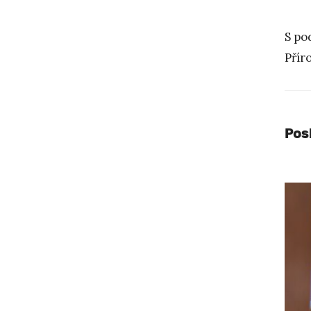
S po
Přír
Pos