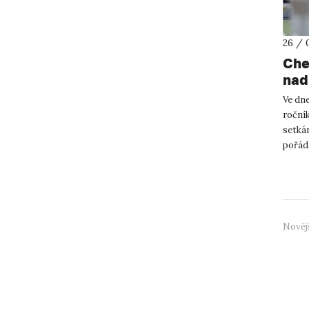
26 / 
Che
nad
vzd
Ve dne
roční
setkán
pořád
Evange
Nověj