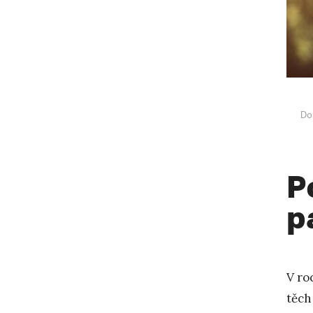
Do
P
p
V ro
těch