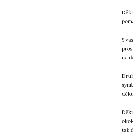
Děku
pomá
S va
pros
na d
Druh
symb
děku
Děku
okol
tak 