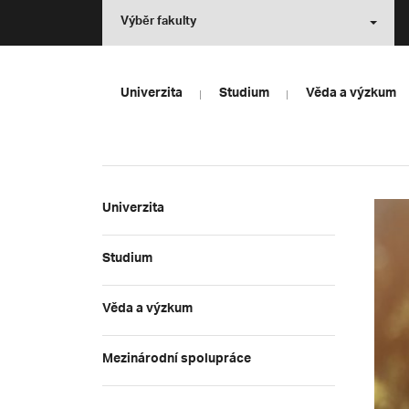
Výběr fakulty
Univerzita
Studium
Věda a výzkum
Univerzita
Studium
Věda a výzkum
Mezinárodní spolupráce