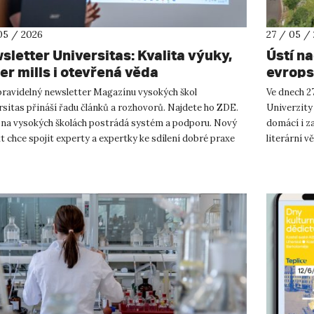
05 / 2026
27 / 05 /
sletter Universitas: Kvalita výuky,
Ústí n
er mills i otevřená věda
evrops
presti
 pravidelný newsletter Magazínu vysokých škol
Ve dnech 27
sitas přináší řadu článků a rozhovorů. Najdete ho ZDE.
Univerzity
 na vysokých školách postrádá systém a podporu. Nový
domácí i z
t chce spojit experty a expertky ke sdílení dobré praxe
literární v
měl učit, j...
Katedra ge