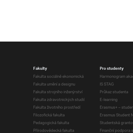
Fakulty
Pro studenty
Fakulta sociálně ekonomická
Harmonogram aka
Fakulta umění a designu
IS STAG
Fakulta strojního inženýrství
Průkaz studenta
Fakulta zdravotnických studií
E-learning
Fakulta životního prostředí
Erasmus+ – studen
Filozofická fakulta
Erasmus Student N
Pedagogická fakulta
Studentská granto
Přírodovědecká fakulta
Finanční podpora 