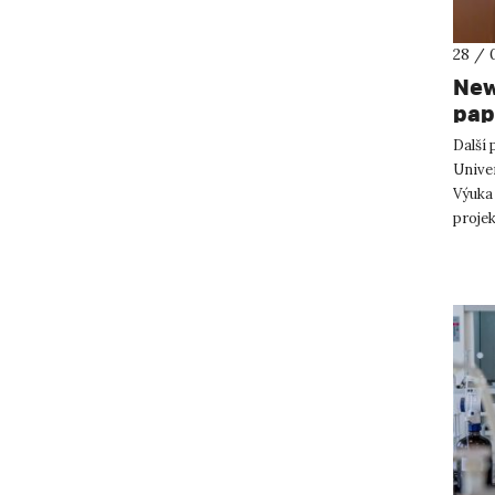
28 / 
New
pap
Další
Univer
Výuka
projek
Kdo by 