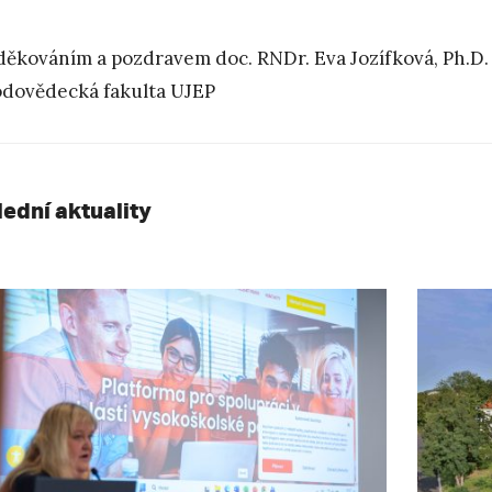
děkováním a pozdravem doc. RNDr. Eva Jozífková, Ph.D. e
odovědecká fakulta UJEP
lední aktuality