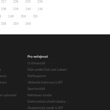
227
228
229
230
238
239
240
241
8
249
250
251
258
259
260
Pro veřejnost
O Univerzitě
y
Dům umění Ústí nad Labem
ance
Knihkupectví
tnaci
Vědecká knihovna UJEP
Sportoviště
ého vybavení
Nahrávací studio
Elektronická úřední deska –
Akademický senát UJEP