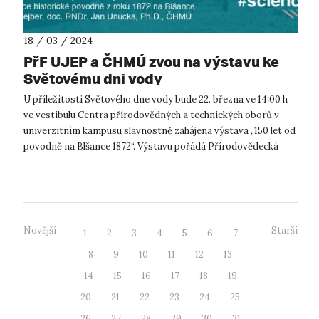
18 / 03 / 2024
PřF UJEP a ČHMÚ zvou na výstavu ke
Světovému dni vody
U příležitosti Světového dne vody bude 22. března ve 14:00 h
ve vestibulu Centra přírodovědných a technických oborů v
univerzitním kampusu slavnostně zahájena výstava „150 let od
povodně na Blšance 1872“. Výstavu pořádá Přírodovědecká
fakulta UJEP a Če...
Novější
Starší
1
2
3
4
5
6
7
8
9
10
11
12
13
14
15
16
17
18
19
20
21
22
23
24
25
26
27
28
29
30
31