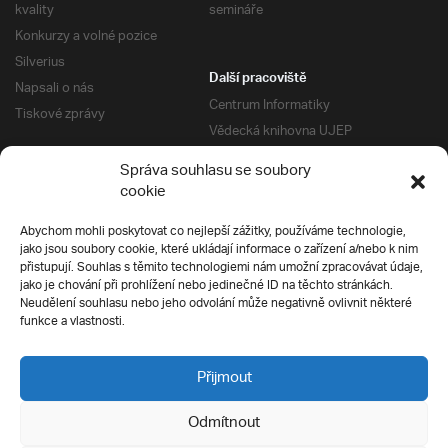
kvality
semináře
Konkurzy a volné pozice
Silverius
Další pracoviště
Napsali o nás
Centrum Informatiky
Tiskové zprávy
Vědecká knihovna UJEP
Správa kolejí a menz
Správa souhlasu se soubory
Univerzitní centrum podpory
Pro absolventy
cookie
Klub absolventů
Abychom mohli poskytovat co nejlepší zážitky, používáme technologie,
Silverius
jako jsou soubory cookie, které ukládají informace o zařízení a/nebo k nim
Pro uchazeče
přistupují. Souhlas s těmito technologiemi nám umožní zpracovávat údaje,
Přijímací řízení
jako je chování při prohlížení nebo jedinečné ID na těchto stránkách.
Neudělení souhlasu nebo jeho odvolání může negativně ovlivnit některé
E-prihlaska
Ochrana soukromí
funkce a vlastnosti.
Podmínky přijímacího řízení
Přípravné kurzy
Přijmout
Odmítnout