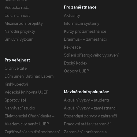
Vědecká rada
Pro zaměstnance
Ediční činnost
Aktuality
Mezinárodní projekty
Informační systémy
Národní projekty
Kurzy pro zaměstnance
Smluvní výzkum
Erasmus+ – zaměstnaci
Rekreace
Sdílení přístrojového vybavení
Pro veřejnost
Etický kodex
O Univerzitě
Odbory UJEP
Dům umění Ústí nad Labem
Knihkupectví
Vědecká knihovna UJEP
Mezinárodní spolupráce
Sportoviště
Aktuální výzvy – studenti
Nahrávací studio
Aktuální výzvy – zaměstnanci
Elektronická úřední deska –
Stipendijní pobyty v zahraničí
Akademický senát UJEP
Pracovní stáže v zahraničí
Zajišťování a vnitřní hodnocení
Zahraniční konference a