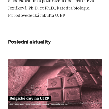
S poděkováním a pozdravem doc. RNDr. Eva
Jozífková, Ph.D. et Ph.D., katedra biologie,
Přírodovědecká fakulta UJEP
Poslední aktuality