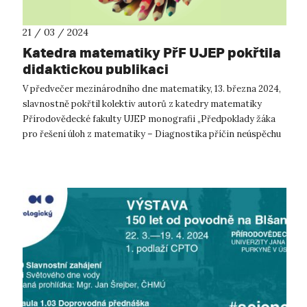
21 / 03 / 2024
Katedra matematiky PřF UJEP pokřtila
didaktickou publikaci
V předvečer mezinárodního dne matematiky, 13. března 2024,
slavnostně pokřtil kolektiv autorů z katedry matematiky
Přírodovědecké fakulty UJEP monografii „Předpoklady žáka
pro řešení úloh z matematiky – Diagnostika příčin neúspěchu
a návrhy opatření k ...