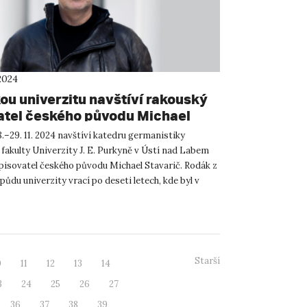
2024
ou univerzitu navštíví rakouský
atel českého původu Michael
ič
.–29. 11. 2024 navštíví katedru germanistiky
 fakulty Univerzity J. E. Purkyně v Ústí nad Labem
pisovatel českého původu Michael Stavarič. Rodák z
půdu univerzity vrací po deseti letech, kde byl v
a...
Starší
0
11
12
13
14
3
24
25
26
27
36
37
38
39