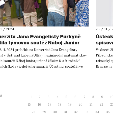
11 / 2024
26 / 11 / 
verzita Jana Evangelisty Purkyně
Ústeck
tila týmovou soutěž Náboj Junior
spisov
Stavar
. 11. 2024 proběhla na Univerzitě Jana Evangelisty
Ve dnech 28
ně v Ústí nad Labem (UJEP) mezinárodní matematicko-
Filozofické
lní soutěž Náboj Junior, určená žákům 8. a 9. ročníků
rakouský s
ních škol a víceletých gymnázií. Účastníci soutěžili ve
Brna se na 
nutovém týmo...
roce 2014 n
ší
1
2
3
4
5
6
7
8
9
1
15
16
17
18
19
20
21
22
2
28
29
30
31
32
33
34
35