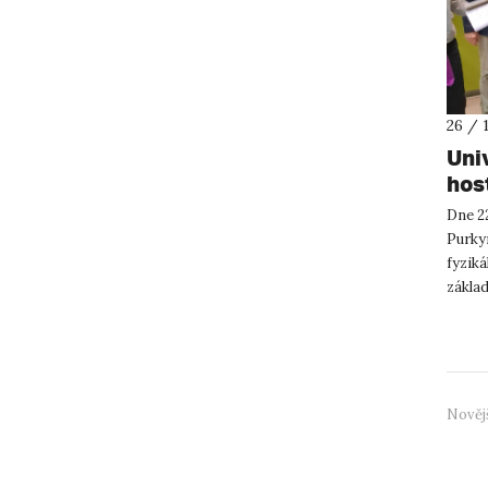
26 / 
Uni
hos
Dne 22
Purky
fyziká
základ
120mi
Nověj