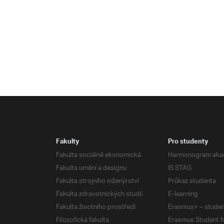
Fakulty
Pro studenty
Fakulta sociálně ekonomická
Harmonogram aka
Fakulta umění a designu
IS STAG
Fakulta strojního inženýrství
Průkaz studenta
Fakulta zdravotnických studií
E-learning
Fakulta životního prostředí
Erasmus+ – studen
Filozofická fakulta
Erasmus Student N