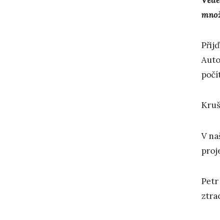
množs
Přij
Auto
počí
Kruš
V na
proj
Petr
ztra