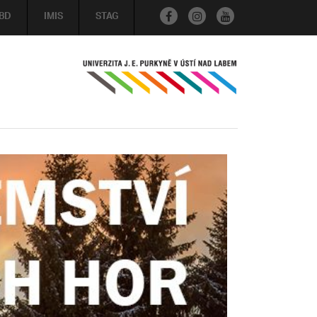
BD
IMIS
STAG