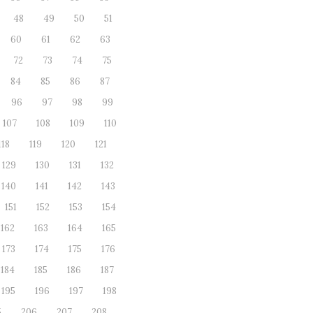
48
49
50
51
60
61
62
63
72
73
74
75
84
85
86
87
96
97
98
99
107
108
109
110
118
119
120
121
129
130
131
132
140
141
142
143
151
152
153
154
162
163
164
165
173
174
175
176
184
185
186
187
195
196
197
198
5
206
207
208