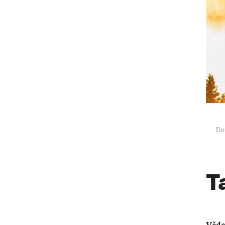
Do
T
Věde