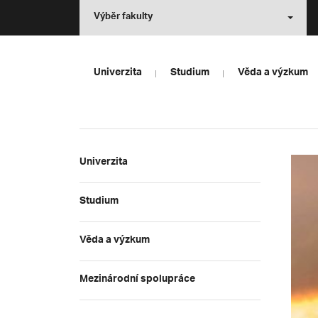
Výběr fakulty
Univerzita
Studium
Věda a výzkum
Univerzita
Studium
Věda a výzkum
Mezinárodní spolupráce