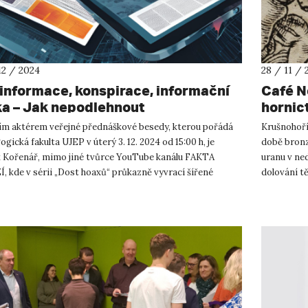
12 / 2024
28 / 11 / 
informace, konspirace, informační
Café N
ka – Jak nepodlehnout
hornic
ím aktérem veřejné přednáškové besedy, kterou pořádá
Krušnohoří 
gická fakulta UJEP v úterý 3. 12. 2024 od 15:00 h, je
době bronz
k Kořenář, mimo jiné tvůrce YouTube kanálu FAKTA
uranu v ne
, kde v sérii „Dost hoaxů“ průkazně vyvrací šířené
dolování t
ormace. Dv...
straně hor, 