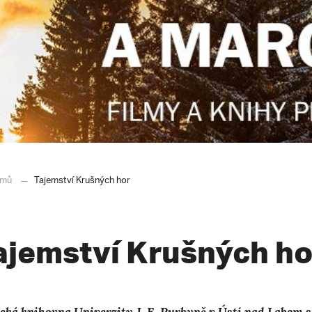
mů
Tajemství Krušných hor
ajemství Krušných ho
cká knihovna Univerzity J. E. Purkyně v Ústí nad Labem 