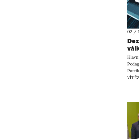
02 / 
Dez
vál
Hlavn
Pedago
Patri
VÍTĚZÍ
dezinf