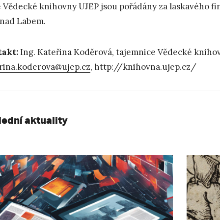
 Vědecké knihovny UJEP jsou pořádány za laskavého fin
 nad Labem.
takt:
Ing. Kateřina Koděrová, tajemnice Vědecké knihov
rina.koderova@ujep.cz
, http://knihovna.ujep.cz/
lední aktuality