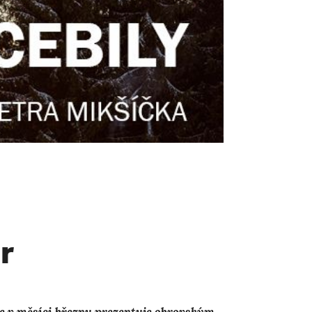
r
se v měsíci březnu prezentuje obrovským