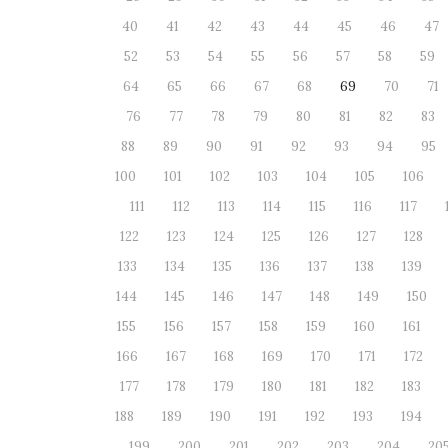
40
41
42
43
44
45
46
47
52
53
54
55
56
57
58
59
64
65
66
67
68
69
70
71
76
77
78
79
80
81
82
83
88
89
90
91
92
93
94
95
100
101
102
103
104
105
106
111
112
113
114
115
116
117
122
123
124
125
126
127
128
133
134
135
136
137
138
139
144
145
146
147
148
149
150
155
156
157
158
159
160
161
166
167
168
169
170
171
172
177
178
179
180
181
182
183
188
189
190
191
192
193
194
199
200
201
202
203
204
20