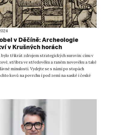
2024
obel v Děčíně: Archeologie
tví v Krušných horách
bylo třikrát zdrojem strategických surovin: cínu v
ové, stříbra ve středověku a raném novověku a také
dávné minulosti. Vydejte se s námi po stopách
ěchto kovů na povrchu i pod zemí na saské i české
v...