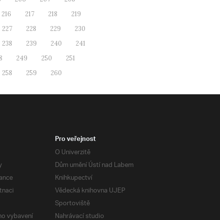
216
217
218
219
227
228
229
230
238
239
240
241
8
249
250
251
258
259
260
Pro veřejnost
O Univerzitě
y
Dům umění Ústí nad Labem
ance
Knihkupectví
tnaci
Vědecká knihovna UJEP
Sportoviště
ého vybavení
Nahrávací studio