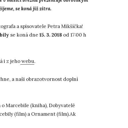
jeme, se koná již zítra.
ografa a spisovatele Petra Mikšíčka!
bil
y
se koná dne
15. 3. 2018
od 17:00 h
 i z jeho
webu
.
rhne, a naši obrazotvornost doplní
va o Marcebile (kniha), Dobyvatelé
ebily (film) a Ornament (film).Ak