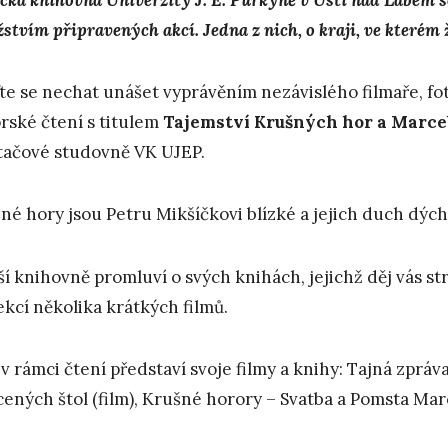
tvím připravených akcí. Jedna z nich, o kraji, ve kterém ži
ďte se nechat unášet vyprávěním nezávislého filmaře, fot
rské čtení s titulem
Tajemstv
í
K
ru
š
n
ý
ch hor a Marce
tačové studovně VK UJEP.
né hory jsou Petru Mikšíčkovi blízké a jejich duch dýchá
ší knihovně promluví o svých knihách, jejichž děj vás st
ekcí několika krátkých filmů.
 v rámci čtení představí svoje filmy a knihy: Tajná zprá
cených štol (film), Krušné horory – Svatba a Pomsta Marc