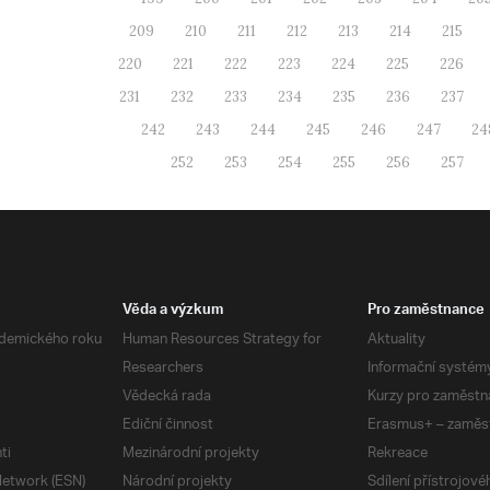
209
210
211
212
213
214
215
220
221
222
223
224
225
226
231
232
233
234
235
236
237
242
243
244
245
246
247
24
252
253
254
255
256
257
Věda a výzkum
Pro zaměstnance
demického roku
Human Resources Strategy for
Aktuality
Researchers
Informační systém
Vědecká rada
Kurzy pro zaměstn
Ediční činnost
Erasmus+ – zaměs
ti
Mezinárodní projekty
Rekreace
etwork (ESN)
Národní projekty
Sdílení přístrojov