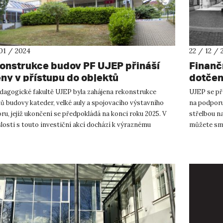
01 / 2024
22 / 12 / 
onstrukce budov PF UJEP přináší
Finanč
ny v přístupu do objektů
dotčen
dagogické fakultě UJEP byla zahájena rekonstrukce
UJEP se př
ů budovy kateder, velké auly a spojovacího výstavního
na podporu
ru, jejíž ukončení se předpokládá na konci roku 2025. V
střelbou na
losti s touto investiční akcí dochází k výraznému
můžete smě
í pohybu v a...
Masarykovu