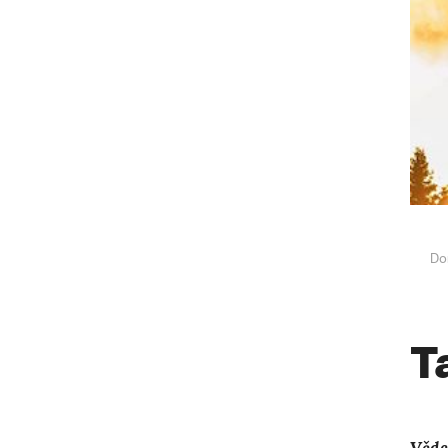
Do
T
Věde