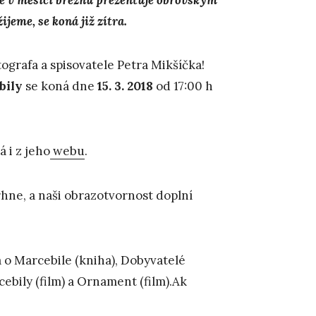
jeme, se koná již zítra.
ografa a spisovatele Petra Mikšíčka!
bil
y
se koná dne
15. 3. 2018
od 17:00 h
 i z jeho
webu
.
rhne, a naši obrazotvornost doplní
va o Marcebile (kniha), Dobyvatelé
ebily (film) a Ornament (film).Ak