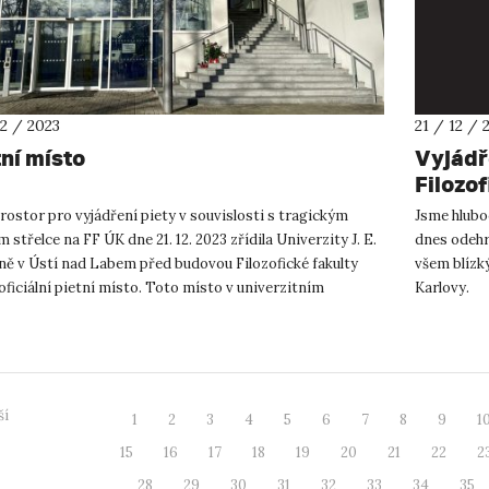
12 / 2023
21 / 12 / 
tní místo
Vyjádř
Filozof
rostor pro vyjádření piety v souvislosti s tragickým
Jsme hluboc
 střelce na FF ÚK dne 21. 12. 2023 zřídila Univerzity J. E.
dnes odehrá
ně v Ústí nad Labem před budovou Filozofické fakulty
všem blízk
ficiální pietní místo. Toto místo v univerzitním
Karlovy.
u je ...
ší
1
2
3
4
5
6
7
8
9
1
15
16
17
18
19
20
21
22
2
28
29
30
31
32
33
34
35