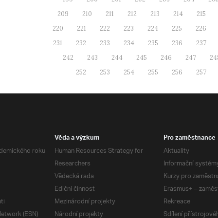
209
210
211
212
213
214
215
220
221
222
223
224
225
226
231
232
233
234
235
236
237
242
243
244
245
246
247
24
252
253
254
255
256
257
Věda a výzkum
Pro zaměstnance
demického roku
Human Resources Strategy for
Aktuality
Researchers
Informační systém
Vědecká rada
Kurzy pro zaměstn
Ediční činnost
Erasmus+ – zaměs
ti
Mezinárodní projekty
Rekreace
etwork (ESN)
Národní projekty
Sdílení přístrojov