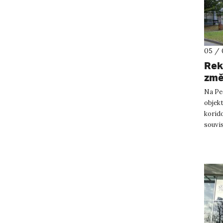
05 / 
Rek
změ
Na Pe
objekt
korido
souvis
omezen