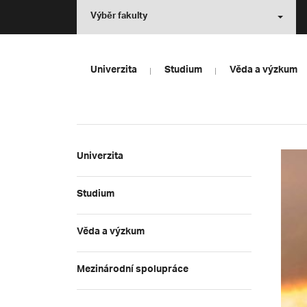
Výběr fakulty
Univerzita
Studium
Věda a výzkum
Univerzita
Studium
Věda a výzkum
Mezinárodní spolupráce