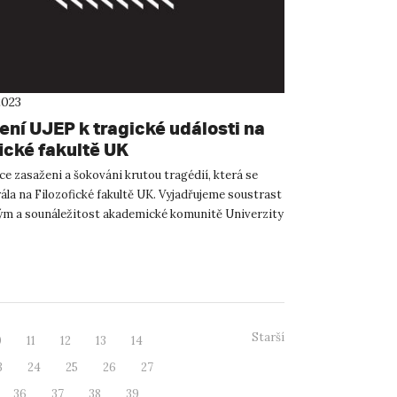
2023
ení UJEP k tragické události na
ické fakultě UK
e zasaženi a šokováni krutou tragédií, která se
la na Filozofické fakultě UK. Vyjadřujeme soustrast
ým a sounáležitost akademické komunitě Univerzity
Starší
0
11
12
13
14
3
24
25
26
27
36
37
38
39