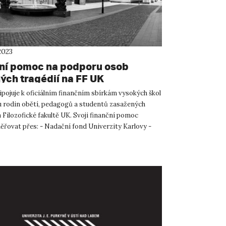
2023
ní pomoc na podporu osob
ých tragédií na FF UK
ipojuje k oficiálním finančním sbírkám vysokých škol
 rodin obětí, pedagogů a studentů zasažených
 Filozofické fakultě UK. Svoji finanční pomoc
řovat přes: - Nadační fond Univerzity Karlovy -
 u...