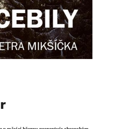
r
se v měsíci březnu prezentuje obrovským