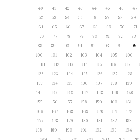
40
41
42
43
44
45
46
47
52
53
54
55
56
57
58
59
64
65
66
67
68
69
70
71
76
77
78
79
80
81
82
83
88
89
90
91
92
93
94
95
100
101
102
103
104
105
106
111
112
113
114
115
116
117
122
123
124
125
126
127
128
133
134
135
136
137
138
139
144
145
146
147
148
149
150
155
156
157
158
159
160
161
166
167
168
169
170
171
172
177
178
179
180
181
182
183
188
189
190
191
192
193
194
199
200
201
202
203
204
20