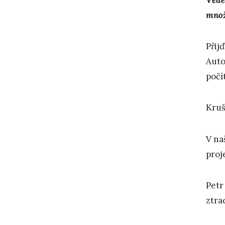
množs
Přij
Auto
počí
Kruš
V na
proj
Petr
ztra