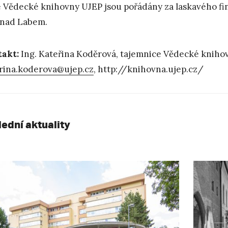
 Vědecké knihovny UJEP jsou pořádány za laskavého fin
 nad Labem.
takt:
Ing. Kateřina Koděrová, tajemnice Vědecké knihov
rina.koderova@ujep.cz
, http://knihovna.ujep.cz/
lední aktuality