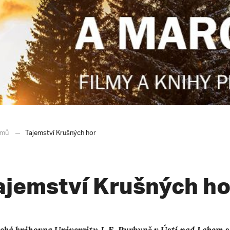
mů
Tajemství Krušných hor
ajemství Krušných ho
cká knihovna Univerzity J. E. Purkyně v Ústí nad Labem 