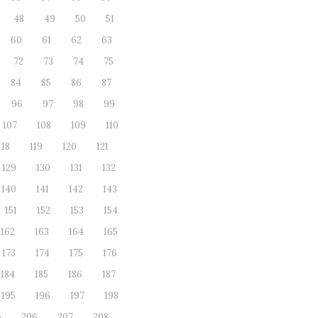
48
49
50
51
60
61
62
63
72
73
74
75
84
85
86
87
96
97
98
99
107
108
109
110
118
119
120
121
129
130
131
132
140
141
142
143
151
152
153
154
162
163
164
165
173
174
175
176
184
185
186
187
195
196
197
198
5
206
207
208