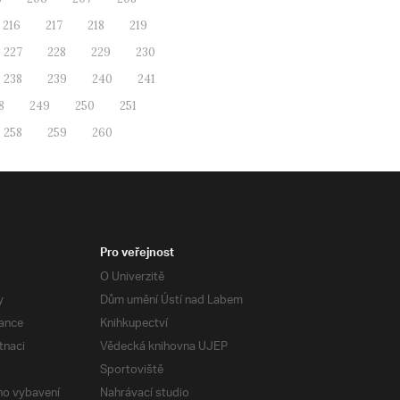
216
217
218
219
227
228
229
230
238
239
240
241
8
249
250
251
258
259
260
Pro veřejnost
O Univerzitě
y
Dům umění Ústí nad Labem
ance
Knihkupectví
tnaci
Vědecká knihovna UJEP
Sportoviště
ého vybavení
Nahrávací studio