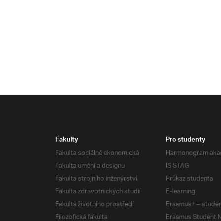
Fakulty
Pro studenty
Fakulta sociálně ekonomická
Harmonogram aka
Fakulta umění a designu
IS STAG
Fakulta strojního inženýrství
Průkaz studenta
Fakulta zdravotnických studií
E-learning
Fakulta životního prostředí
Erasmus+ – studen
Filozofická fakulta
Erasmus Student N