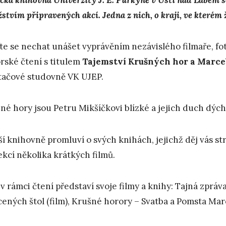
tvím připravených akcí. Jedna z nich, o kraji, ve kterém ži
ďte se nechat unášet vyprávěním nezávislého filmaře, fot
rské čtení s titulem
Tajemstv
í
K
ru
š
n
ý
ch hor a Marce
tačové studovně VK UJEP.
né hory jsou Petru Mikšíčkovi blízké a jejich duch dýchá
ší knihovně promluví o svých knihách, jejichž děj vás st
ekcí několika krátkých filmů.
 v rámci čtení představí svoje filmy a knihy: Tajná zprá
cených štol (film), Krušné horory – Svatba a Pomsta Marc