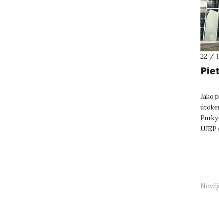
22 / 
Pie
Jako p
útokem
Purky
UJEP o
kampus
Nověj