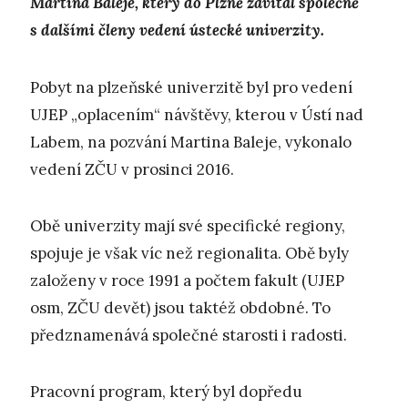
Martina Baleje, který do Plzně zavítal společně
s dalšími členy vedení ústecké univerzity.
Pobyt na plzeňské univerzitě byl pro vedení
UJEP „oplacením“ návštěvy, kterou v Ústí nad
Labem, na pozvání Martina Baleje, vykonalo
vedení ZČU v prosinci 2016.
Obě univerzity mají své specifické regiony,
spojuje je však víc než regionalita. Obě byly
založeny v roce 1991 a počtem fakult (UJEP
osm, ZČU devět) jsou taktéž obdobné. To
předznamenává společné starosti i radosti.
Pracovní program, který byl dopředu