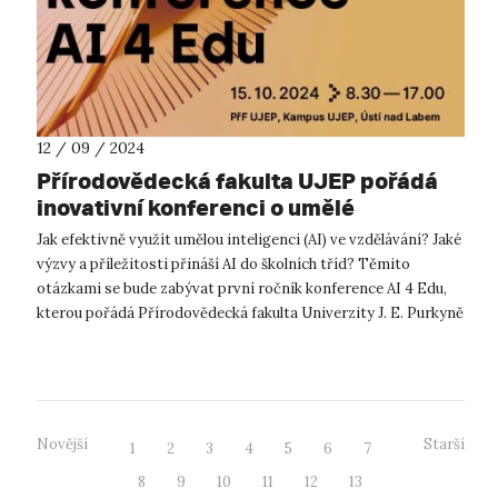
12 / 09 / 2024
Přírodovědecká fakulta UJEP pořádá
inovativní konferenci o umělé
inteligenci ve vzdělávání
Jak efektivně využít umělou inteligenci (AI) ve vzdělávání? Jaké
výzvy a příležitosti přináší AI do školních tříd? Těmito
otázkami se bude zabývat první ročník konference AI 4 Edu,
kterou pořádá Přírodovědecká fakulta Univerzity J. E. Purkyně
v Ústí na...
Novější
Starší
1
2
3
4
5
6
7
8
9
10
11
12
13