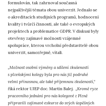
formulován, tak zahrnoval současná
nejpalčivější témata obou univerzit. Jednalo se
o akreditacích studijních programů, hodnocení
kvality i tvůrčí činnosti, ale také o evropských
projektech a problematice GDPR. V diskusi byly
otevřeny zajímavé možnosti vzájemné
spolupráce, kterou vrcholní představitelé obou
univerzit, samozřejmě, vítali.
„Možnost osobní výměny a sdílení zkušeností
s plzeňskými kolegy byla pro nás již podruhé
velmi přínosnou, ale také příjemnou zkušeností,“
říká rektor UJEP doc. Martin Balej.
„Kromě ryze
pracovního jednání pro nás kolegové z Plzně
připravili zajímavé exkurze do svých úspěšných