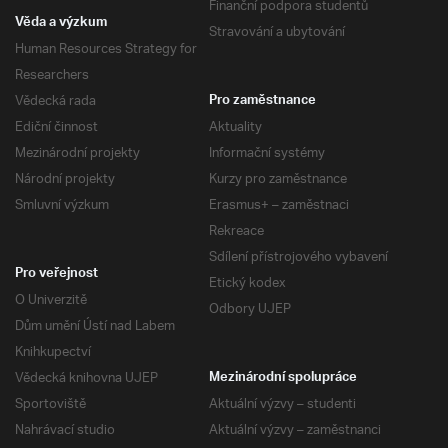
Finanční podpora studentů
Věda a výzkum
Stravování a ubytování
Human Resources Strategy for
Researchers
Vědecká rada
Pro zaměstnance
Ediční činnost
Aktuality
Mezinárodní projekty
Informační systémy
Národní projekty
Kurzy pro zaměstnance
Smluvní výzkum
Erasmus+ – zaměstnaci
Rekreace
Sdílení přístrojového vybavení
Pro veřejnost
Etický kodex
O Univerzitě
Odbory UJEP
Dům umění Ústí nad Labem
Knihkupectví
Vědecká knihovna UJEP
Mezinárodní spolupráce
Sportoviště
Aktuální výzvy – studenti
Nahrávací studio
Aktuální výzvy – zaměstnanci