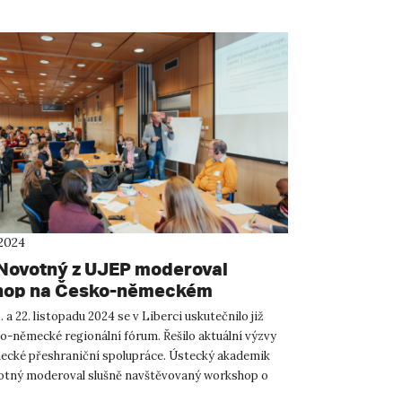
 2024
Novotný z UJEP moderoval
hop na Česko-německém
álním fóru
. a 22. listopadu 2024 se v Liberci uskutečnilo již
o-německé regionální fórum. Řešilo aktuální výzvy
cké přeshraniční spolupráce. Ústecký akademik
tný moderoval slušně navštěvovaný workshop o
i granto...