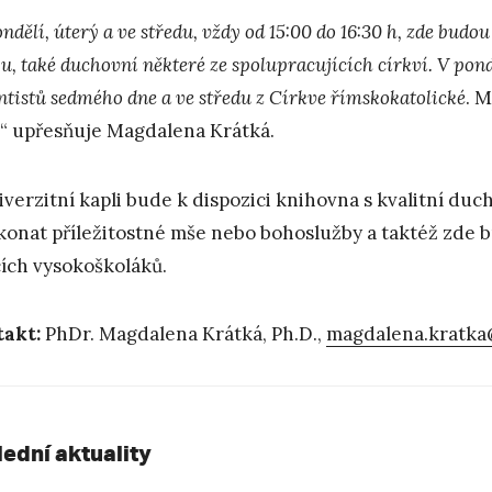
ndělí, úterý a ve středu, vždy od 15:00 do 16:30 h, zde bud
u, také duchovní některé ze spolupracujících církví. V pond
ntistů sedmého dne a ve středu z Církve římskokatolické
. M
í“ upřesňuje Magdalena Krátká.
iverzitní kapli bude k dispozici knihovna s kvalitní duc
konat příležitostné mše nebo bohoslužby a taktéž zde b
cích vysokoškoláků.
akt:
PhDr. Magdalena Krátká, Ph.D.,
magdalena.kratka
lední aktuality