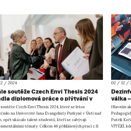
12 / 2024
02 / 12 /
ále soutěže Czech Envi Thesis 2024
Dezinf
ádla diplomová práce o plýtvání v
válka 
nze
 soutěže Czech Envi Thesis 2024, které se letos
Hlavním ak
čnilo na Univerzitě Jana Evangelisty Purkyně v Ústí nad
Pedagogická
 opět ukázalo talent studentů, kteří se zabývají
Patrik Koř
onmentálními tématy. Celkem 46 přihlášených prací z 11
VÍTĚZÍ, kde