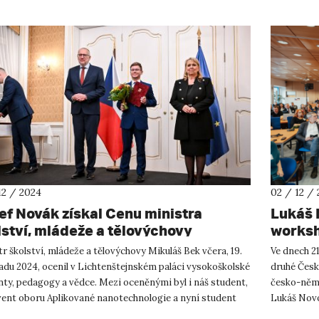
12 / 2024
02 / 12 /
ef Novák získal Cenu ministra
Lukáš 
lství, mládeže a tělovýchovy
works
region
r školství, mládeže a tělovýchovy Mikuláš Bek včera, 19.
Ve dnech 21
adu 2024, ocenil v Lichtenštejnském paláci vysokoškolské
druhé Česk
ty, pedagogy a vědce. Mezi oceněnými byl i náš student,
česko-něme
vent oboru Aplikované nanotechnologie a nyní student
Lukáš Novo
...
budoucnost