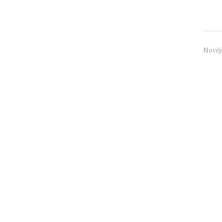
vysoký
Nověj