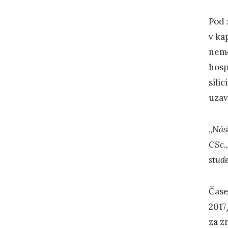
Pod 
v ka
nemo
hosp
sílí
uzav
„
Násl
CSc.
stud
Čase
2017
za z