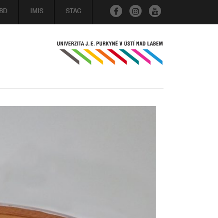
BD
IMIS
STAG