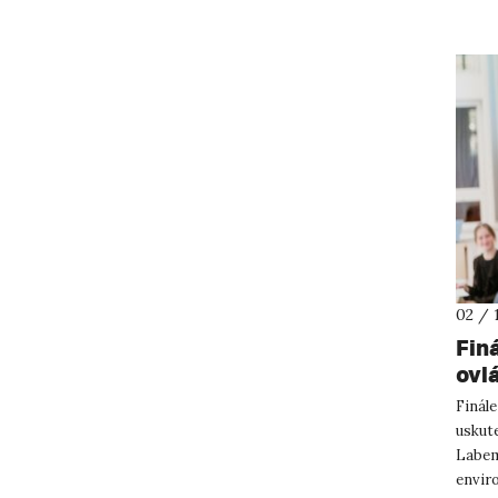
02 / 
Fin
ovl
me
Finále
uskute
Labem,
envir