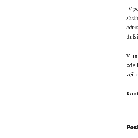
„
V po
služb
adve
dalš
V un
zde 
věří
Kont
Pos