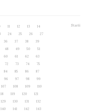
e. Dv...
Starší
0
11
12
13
14
3
24
25
26
27
36
37
38
39
48
49
50
51
60
61
62
63
72
73
74
75
84
85
86
87
96
97
98
99
107
108
109
110
118
119
120
121
129
130
131
132
140
141
142
143