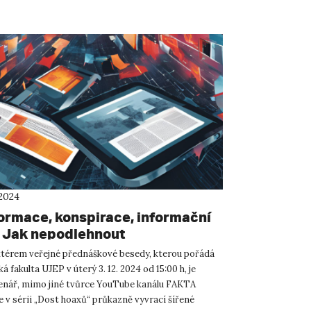
 2024
ormace, konspirace, informační
– Jak nepodlehnout
térem veřejné přednáškové besedy, kterou pořádá
 fakulta UJEP v úterý 3. 12. 2024 od 15:00 h, je
enář, mimo jiné tvůrce YouTube kanálu FAKTA
 v sérii „Dost hoaxů“ průkazně vyvrací šířené