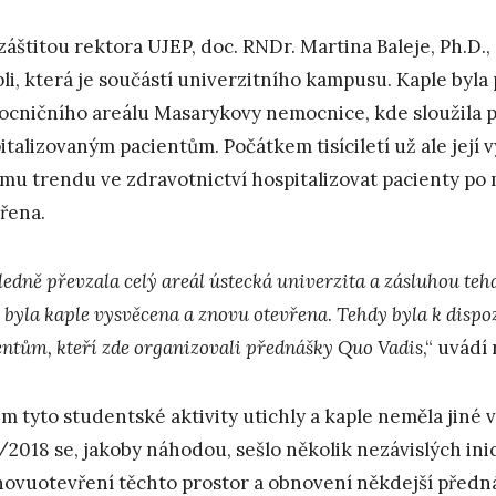
záštitou rektora UJEP, doc. RNDr. Martina Baleje, Ph.D.
pli, která je součástí univerzitního kampusu. Kaple byl
cničního areálu Masarykovy nemocnice, kde sloužila 
italizovaným pacientům. Počátkem tisíciletí už ale její 
címu trendu ve zdravotnictví hospitalizovat pacienty po
řena.
edně převzala celý areál ústecká univerzita a zásluhou tehde
, byla kaple vysvěcena a znovu otevřena
.
Tehdy byla k disp
entům, kteří zde organizovali přednášky Quo Vadis
,“ uvádí
m tyto studentské aktivity utichly a kaple neměla jiné
/2018 se, jakoby náhodou, sešlo několik nezávislých ini
novuotevření těchto prostor a obnovení někdejší předn