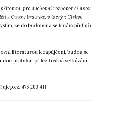
ou přítomni, pro duchovní rozhovor či jinou
ělí z Církve bratrské, v úterý z Církve
yslím, že do budoucna se k nám přidají i
hovní literaturou k zapůjčení, budou se
udou probíhat příležitostná setkávání
@ujep.cz
, 475 283 411