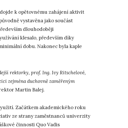
, dojde k opětovnému zahájení aktivit
a původně vystavěna jako součást
především dlouhodoběji
využívání klesalo, především díky
 minimální dobu. Nakonec byla kaple
jší rektorky, prof. Ing. Ivy Ritschelové,
ozici zejména duchovně zaměřeným
 rektor Martin Balej.
 využití. Začátkem akademického roku
ciativ ze strany zaměstnanců univerzity
áškové činnosti Quo Vadis