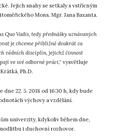
é. Jejich snahy se setkaly s vstřícným
litoměřického Mons. Mgr. Jana Baxanta.
s Quo Vadis, tedy přednášky uznávaných
ovat je chceme přibližně dvakrát za
h vědních disciplín, jejichž činnost
pají ve své odborné práci
,“ vysvětluje
Krátká, Ph.D.
e dne 22. 5. 2018 od 16:30 h, kdy bude
hodnotách výchovy a vzdělání.
ům univerzity, kdykoliv během dne,
modlitbu i duchovní rozhovor.