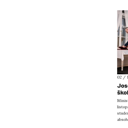
02 / 
Jos
ško
Minist
listop
studen
absol
doktor