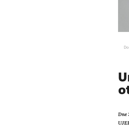
Do
U
o
Dne 
UJEP