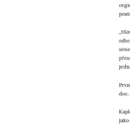
orga
post
„
Hla
odbo
semes
přesa
jedn
Prvn
doc.
Kapl
jako