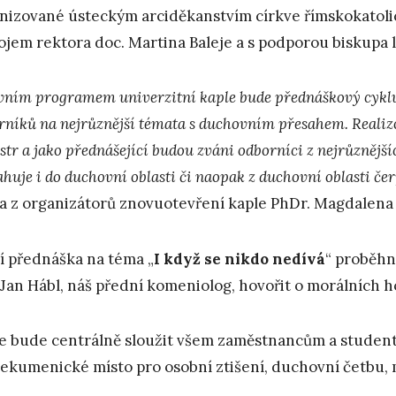
nizované ústeckým arciděkanstvím církve římskokatolick
ojem rektora doc. Martina Baleje a s podporou biskupa 
vním programem univerzitní kaple bude přednáškový cyklu
rníků na nejrůznější témata s duchovním přesahem.
Realiz
tr a jako přednášející budou zváni odborníci z nejrůznějšíc
huje i do duchovní oblasti či naopak z duchovní oblasti čer
a z organizátorů znovuotevření kaple PhDr. Magdalena 
í přednáška na téma „
I když se nikdo nedívá
“ proběhn
 Jan Hábl, náš přední komeniolog, hovořit o morálních 
e bude centrálně sloužit všem zaměstnancům a student
 ekumenické místo pro osobní ztišení, duchovní četbu, 