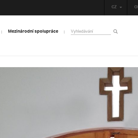
CZ
O
Mezinárodní spolupráce