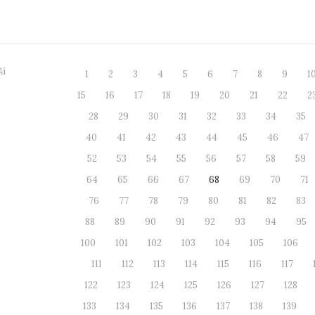
ch škol a 22 rů...
dezinformac
ší
1
2
3
4
5
6
7
8
9
1
15
16
17
18
19
20
21
22
2
28
29
30
31
32
33
34
35
40
41
42
43
44
45
46
47
52
53
54
55
56
57
58
59
64
65
66
67
68
69
70
71
76
77
78
79
80
81
82
83
88
89
90
91
92
93
94
95
100
101
102
103
104
105
106
111
112
113
114
115
116
117
122
123
124
125
126
127
128
133
134
135
136
137
138
139