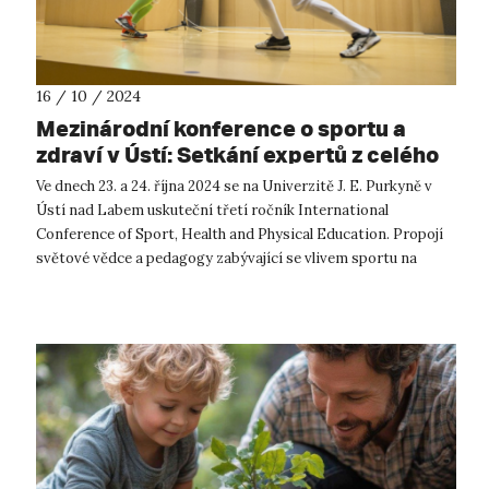
16 / 10 / 2024
Mezinárodní konference o sportu a
zdraví v Ústí: Setkání expertů z celého
světa
Ve dnech 23. a 24. října 2024 se na Univerzitě J. E. Purkyně v
Ústí nad Labem uskuteční třetí ročník International
Conference of Sport, Health and Physical Education. Propojí
světové vědce a pedagogy zabývající se vlivem sportu na
fyzické a psychického...