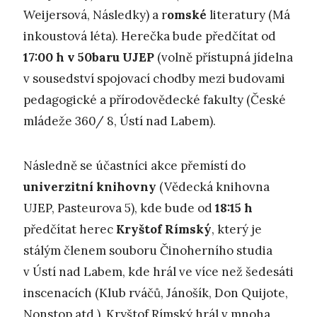
Weijersová, Následky) a r
omské
literatury (Má
inkoustová léta). Herečka bude předčítat od
17:00 h v 50baru UJEP
(volně přístupná jídelna
v sousedství spojovací chodby mezi budovami
pedagogické a přírodovědecké fakulty (České
mládeže 360/ 8, Ústí nad Labem).
Následně se účastníci akce přemístí do
univerzitní knihovny
(Vědecká knihovna
UJEP, Pasteurova 5), kde bude od
18:15 h
předčítat herec
Kryštof Rímský
, který je
stálým členem souboru Činoherního studia
v Ústí nad Labem, kde hrál ve více než šedesáti
inscenacích (Klub rváčů, Jánošík, Don Quijote,
Nonstop atd.). Kryštof Rímský hrál v mnoha