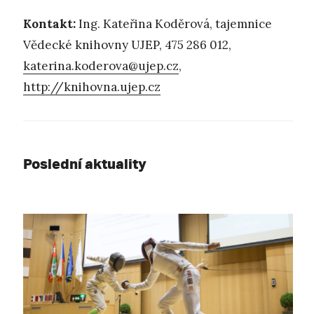
Kontakt:
Ing. Kateřina Koděrová, tajemnice
Vědecké knihovny UJEP, 475 286 012,
katerina.koderova@ujep.cz
,
http://knihovna.ujep.cz
Poslední aktuality