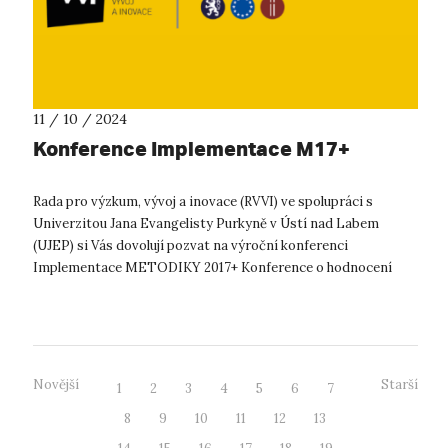
11 / 10 / 2024
Konference Implementace M17+
Rada pro výzkum, vývoj a inovace (RVVI) ve spolupráci s
Univerzitou Jana Evangelisty Purkyně v Ústí nad Labem
(UJEP) si Vás dovolují pozvat na výroční konferenci
Implementace METODIKY 2017+ Konference o hodnocení
podle Metodiky 2017+, která bude ten...
Novější
Starší
1
2
3
4
5
6
7
8
9
10
11
12
13