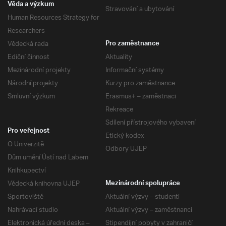
Věda a výzkum
Stravování a ubytování
Human Resources Strategy for
Researchers
Vědecká rada
Pro zaměstnance
Ediční činnost
Aktuality
Mezinárodní projekty
Informační systémy
Národní projekty
Kurzy pro zaměstnance
Smluvní výzkum
Erasmus+ – zaměstnaci
Rekreace
Sdílení přístrojového vybavení
Pro veřejnost
Etický kodex
O Univerzitě
Odbory UJEP
Dům umění Ústí nad Labem
Knihkupectví
Vědecká knihovna UJEP
Mezinárodní spolupráce
Sportoviště
Aktuální výzvy – studenti
Nahrávací studio
Aktuální výzvy – zaměstnanci
Elektronická úřední deska –
Stipendijní pobyty v zahraničí