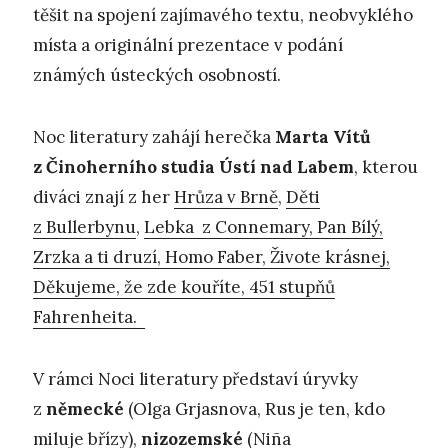
těšit na spojení zajímavého textu, neobvyklého
místa a originální prezentace v podání
známých ústeckých osobností.
Noc literatury zahájí herečka
Marta Vítů
z Činoherního studia Ústí nad Labem
, kterou
diváci znají z her
Hrůza v Brně
,
Děti
z Bullerbynu
,
Lebka z Connemary, Pan Bílý,
Zrzka a ti druzí, Homo Faber, Živote krásnej,
Děkujeme, že zde kouříte, 451 stupňů
Fahrenheita.
V rámci Noci literatury představí úryvky
z
německé
(Olga Grjasnova, Rus je ten, kdo
miluje břízy),
nizozemské
(Niña