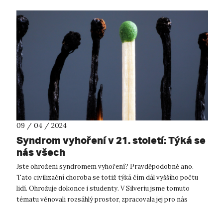
09 / 04 / 2024
Syndrom vyhoření v 21. století: Týká se
nás všech
Jste ohroženi syndromem vyhoření? Pravděpodobně ano.
Tato civilizační choroba se totiž týká čím dál vyššího počtu
lidí. Ohrožuje dokonce i studenty. V Silveriu jsme tomuto
tématu věnovali rozsáhlý prostor, zpracovala jej pro nás
Kateřina Brunclíková. Č...