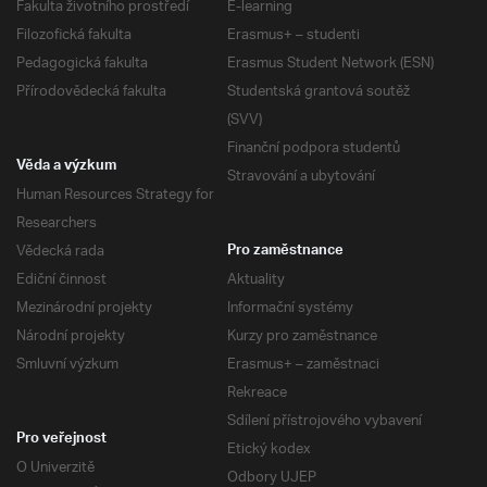
Fakulta životního prostředí
E-learning
Filozofická fakulta
Erasmus+ – studenti
Pedagogická fakulta
Erasmus Student Network (ESN)
Přírodovědecká fakulta
Studentská grantová soutěž
(SVV)
Finanční podpora studentů
Věda a výzkum
Stravování a ubytování
Human Resources Strategy for
Researchers
Vědecká rada
Pro zaměstnance
Ediční činnost
Aktuality
Mezinárodní projekty
Informační systémy
Národní projekty
Kurzy pro zaměstnance
Smluvní výzkum
Erasmus+ – zaměstnaci
Rekreace
Sdílení přístrojového vybavení
Pro veřejnost
Etický kodex
O Univerzitě
Odbory UJEP