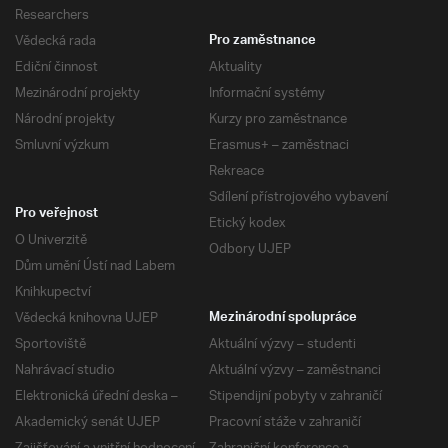
Researchers
Vědecká rada
Pro zaměstnance
Ediční činnost
Aktuality
Mezinárodní projekty
Informační systémy
Národní projekty
Kurzy pro zaměstnance
Smluvní výzkum
Erasmus+ – zaměstnaci
Rekreace
Sdílení přístrojového vybavení
Pro veřejnost
Etický kodex
O Univerzitě
Odbory UJEP
Dům umění Ústí nad Labem
Knihkupectví
Vědecká knihovna UJEP
Mezinárodní spolupráce
Sportoviště
Aktuální výzvy – studenti
Nahrávací studio
Aktuální výzvy – zaměstnanci
Elektronická úřední deska –
Stipendijní pobyty v zahraničí
Akademický senát UJEP
Pracovní stáže v zahraničí