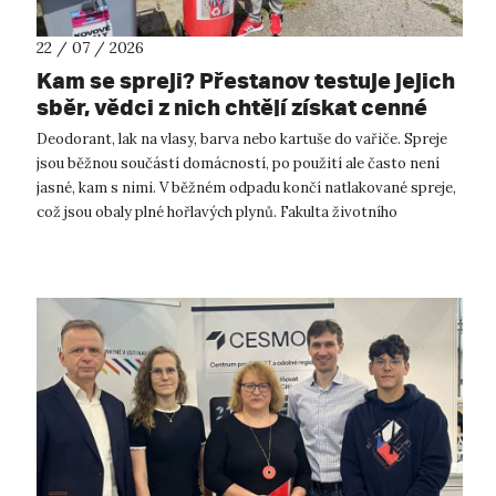
22 / 07 / 2026
Kam se spreji? Přestanov testuje jejich
sběr, vědci z nich chtějí získat cenné
kovy
Deodorant, lak na vlasy, barva nebo kartuše do vařiče. Spreje
jsou běžnou součástí domácností, po použití ale často není
jasné, kam s nimi. V běžném odpadu končí natlakované spreje,
což jsou obaly plné hořlavých plynů. Fakulta životního
prostředí UJ...