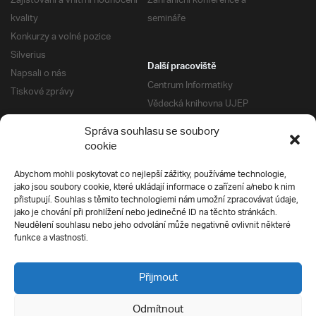
Zajišťování a vnitřní hodnocení
Zahraniční konference a
kvality
semináře
Konkurzy a volné pozice
Silverius
Další pracoviště
Napsali o nás
Centrum Informatiky
Tiskové zprávy
Vědecká knihovna UJEP
Správa kolejí a menz
Správa souhlasu se soubory
Univerzitní centrum podpory
Pro absolventy
cookie
Klub absolventů
Abychom mohli poskytovat co nejlepší zážitky, používáme technologie,
Silverius
jako jsou soubory cookie, které ukládají informace o zařízení a/nebo k nim
Pro uchazeče
přistupují. Souhlas s těmito technologiemi nám umožní zpracovávat údaje,
Přijímací řízení
jako je chování při prohlížení nebo jedinečné ID na těchto stránkách.
Neudělení souhlasu nebo jeho odvolání může negativně ovlivnit některé
E-prihlaska
Ochrana soukromí
funkce a vlastnosti.
Podmínky přijímacího řízení
Přípravné kurzy
Přijmout
Odmítnout