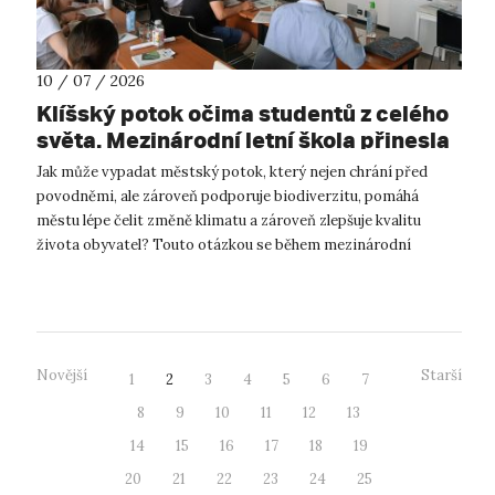
10 / 07 / 2026
Klíšský potok očima studentů z celého
světa. Mezinárodní letní škola přinesla
inspiraci pro budoucnost Ústí nad
Jak může vypadat městský potok, který nejen chrání před
Labem.
povodněmi, ale zároveň podporuje biodiverzitu, pomáhá
městu lépe čelit změně klimatu a zároveň zlepšuje kvalitu
života obyvatel? Touto otázkou se během mezinárodní
Summer School on Urban River Res...
Novější
Starší
1
2
3
4
5
6
7
8
9
10
11
12
13
14
15
16
17
18
19
20
21
22
23
24
25