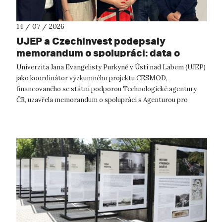
14 / 07 / 2026
UJEP a Czechinvest podepsaly
memorandum o spolupráci: data o
podnikatelském prostředí posílí
Univerzita Jana Evangelisty Purkyně v Ústí nad Labem (UJEP)
výzkum CESMOD
jako koordinátor výzkumného projektu CESMOD,
financovaného se státní podporou Technologické agentury
ČR, uzavřela memorandum o spolupráci s Agenturou pro
podporu podnikání a investic CzechInve...