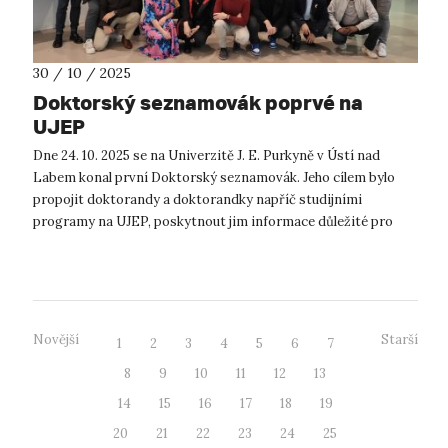
30 / 10 / 2025
Doktorský seznamovák poprvé na
UJEP
Dne 24. 10. 2025 se na Univerzitě J. E. Purkyně v Ústí nad
Labem konal první Doktorský seznamovák. Jeho cílem bylo
propojit doktorandy a doktorandky napříč studijními
programy na UJEP, poskytnout jim informace důležité pro
studium, výzkumné aktivity i ...
Novější
Starší
1
2
3
4
5
6
7
8
9
10
11
12
13
14
15
16
17
18
19
20
21
22
23
24
25