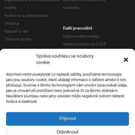
Zajišťování a vnitřní hodnocení
Zahraniční konference a
kvality
semináře
Konkurzy a volné pozice
Silverius
Další pracoviště
Napsali o nás
Centrum Informatiky
Tiskové zprávy
Vědecká knihovna UJEP
Správa kolejí a menz
Správa souhlasu se soubory
Univerzitní centrum podpory
Pro absolventy
cookie
Klub absolventů
Abychom mohli poskytovat co nejlepší zážitky, používáme technologie,
Silverius
jako jsou soubory cookie, které ukládají informace o zařízení a/nebo k nim
Pro uchazeče
přistupují. Souhlas s těmito technologiemi nám umožní zpracovávat údaje,
Přijímací řízení
jako je chování při prohlížení nebo jedinečné ID na těchto stránkách.
Neudělení souhlasu nebo jeho odvolání může negativně ovlivnit některé
E-prihlaska
Ochrana soukromí
funkce a vlastnosti.
Podmínky přijímacího řízení
Přípravné kurzy
Přijmout
Odmítnout