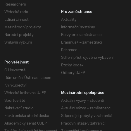
Researchers
Vědecká rada
Pro zaměstnance
Ediční činnost
Aktuality
Mezinárodní projekty
Informační systémy
Národní projekty
Kurzy pro zaměstnance
Smluvní výzkum
Erasmus+ – zaměstnaci
Rekreace
Sdílení přístrojového vybavení
Pro veřejnost
Etický kodex
O Univerzitě
Odbory UJEP
Dům umění Ústí nad Labem
Knihkupectví
Vědecká knihovna UJEP
Mezinárodní spolupráce
Sportoviště
Aktuální výzvy – studenti
Nahrávací studio
Aktuální výzvy – zaměstnanci
Elektronická úřední deska –
Stipendijní pobyty v zahraničí
Akademický senát UJEP
Pracovní stáže v zahraničí