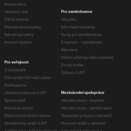
Researchers
Vědecká rada
Pro zaměstnance
Ediční činnost
Aktuality
Mezinárodní projekty
Informační systémy
Národní projekty
Kurzy pro zaměstnance
Smluvní výzkum
Erasmus+ – zaměstnaci
Rekreace
Sdílení přístrojového vybavení
Pro veřejnost
Etický kodex
O Univerzitě
Odbory UJEP
Dům umění Ústí nad Labem
Knihkupectví
Vědecká knihovna UJEP
Mezinárodní spolupráce
Sportoviště
Aktuální výzvy – studenti
Nahrávací studio
Aktuální výzvy – zaměstnanci
Elektronická úřední deska –
Stipendijní pobyty v zahraničí
Akademický senát UJEP
Pracovní stáže v zahraničí