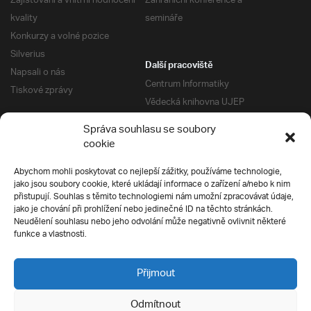
Zajišťování a vnitřní hodnocení
Zahraniční konference a
kvality
semináře
Konkurzy a volné pozice
Silverius
Další pracoviště
Napsali o nás
Centrum Informatiky
Tiskové zprávy
Vědecká knihovna UJEP
Správa kolejí a menz
Správa souhlasu se soubory
Univerzitní centrum podpory
Pro absolventy
cookie
Klub absolventů
Abychom mohli poskytovat co nejlepší zážitky, používáme technologie,
Silverius
jako jsou soubory cookie, které ukládají informace o zařízení a/nebo k nim
Pro uchazeče
přistupují. Souhlas s těmito technologiemi nám umožní zpracovávat údaje,
Přijímací řízení
jako je chování při prohlížení nebo jedinečné ID na těchto stránkách.
Neudělení souhlasu nebo jeho odvolání může negativně ovlivnit některé
E-prihlaska
Ochrana soukromí
funkce a vlastnosti.
Podmínky přijímacího řízení
Přípravné kurzy
Přijmout
Odmítnout