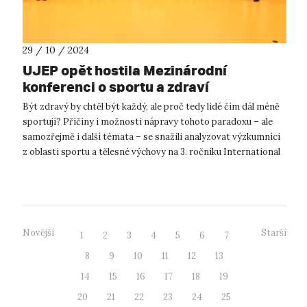
29 / 10 / 2024
UJEP opět hostila Mezinárodní
konferenci o sportu a zdraví
Být zdravý by chtěl být každý, ale proč tedy lidé čím dál méně
sportují? Příčiny i možnosti nápravy tohoto paradoxu – ale
samozřejmě i další témata – se snažili analyzovat výzkumníci
z oblasti sportu a tělesné výchovy na 3. ročníku International
Confer...
Novější
Starší
1
2
3
4
5
6
7
8
9
10
11
12
13
14
15
16
17
18
19
20
21
22
23
24
25