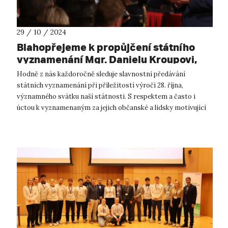
29 / 10 / 2024
Blahopřejeme k propůjčení státního
vyznamenání Mgr. Danielu Kroupovi,
Ph.D.
Hodně z nás každoročně sleduje slavnostní předávání
státních vyznamenání při příležitostí výročí 28. října,
významného svátku naší státnosti. S respektem a často i
úctou k vyznamenaným za jejich občanské a lidsky motivující
životní zásluhy. Dnes jsme v...