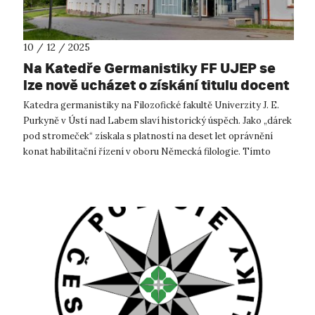
10 / 12 / 2025
Na Katedře Germanistiky FF UJEP se
lze nově ucházet o získání titulu docent
v oboru německé filologie
Katedra germanistiky na Filozofické fakultě Univerzity J. E.
Purkyně v Ústí nad Labem slaví historický úspěch. Jako „dárek
pod stromeček“ získala s platností na deset let oprávnění
konat habilitační řízení v oboru Německá filologie. Tímto
krokem se ...