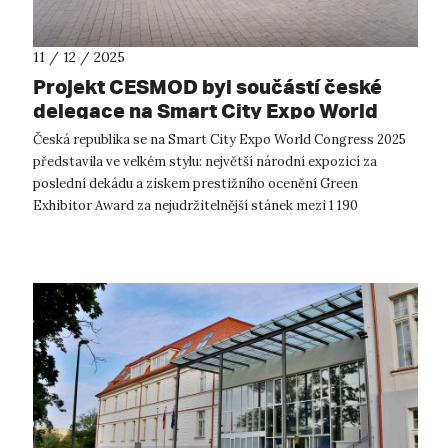
11 / 12 / 2025
Projekt CESMOD byl součástí české
delegace na Smart City Expo World
Congress 2025 v Barceloně
Česká republika se na Smart City Expo World Congress 2025
představila ve velkém stylu: největší národní expozicí za
poslední dekádu a ziskem prestižního ocenění Green
Exhibitor Award za nejudržitelnější stánek mezi 1 190
vystavovateli z celého světa. S...