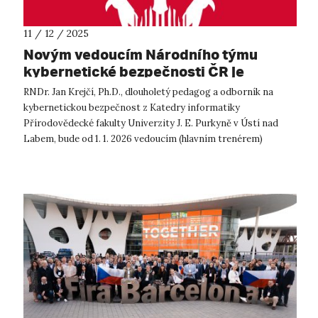
11 / 12 / 2025
Novým vedoucím Národního týmu
kybernetické bezpečnosti ČR je
akademik z UJEP
RNDr. Jan Krejčí, Ph.D., dlouholetý pedagog a odborník na
kybernetickou bezpečnost z Katedry informatiky
Přírodovědecké fakulty Univerzity J. E. Purkyně v Ústí nad
Labem, bude od 1. 1. 2026 vedoucím (hlavním trenérem)
Národního týmu kybernetické bezpeč...