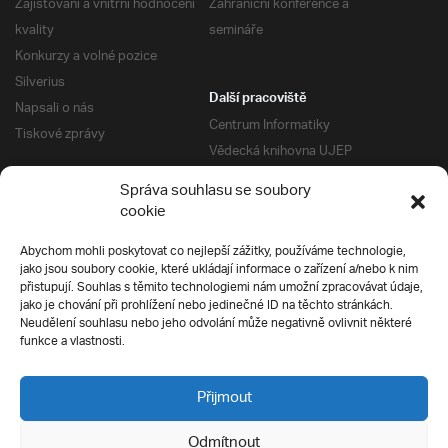
Zajišťování a vnitřní hodnocení
Zahraniční konference a
kvality
semináře
Konkurzy a volné pozice
Silverius
Další pracoviště
Napsali o nás
Centrum Informatiky
Tiskové zprávy
Vědecká knihovna UJEP
Správa kolejí a menz
Správa souhlasu se soubory
Univerzitní centrum podpory
Pro absolventy
cookie
Klub absolventů
Abychom mohli poskytovat co nejlepší zážitky, používáme technologie,
Silverius
jako jsou soubory cookie, které ukládají informace o zařízení a/nebo k nim
Pro uchazeče
přistupují. Souhlas s těmito technologiemi nám umožní zpracovávat údaje,
Přijímací řízení
jako je chování při prohlížení nebo jedinečné ID na těchto stránkách.
Neudělení souhlasu nebo jeho odvolání může negativně ovlivnit některé
E-prihlaska
Ochrana soukromí
funkce a vlastnosti.
Podmínky přijímacího řízení
Přípravné kurzy
Přijmout
Odmítnout