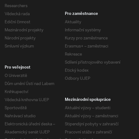
Researchers
Vědecká rada
Pro zaměstnance
Ediční činnost
Aktuality
Mezinárodní projekty
Informační systémy
Národní projekty
Kurzy pro zaměstnance
Smluvní výzkum
Erasmus+ – zaměstnaci
Rekreace
Sdílení přístrojového vybavení
Pro veřejnost
Etický kodex
O Univerzitě
Odbory UJEP
Dům umění Ústí nad Labem
Knihkupectví
Vědecká knihovna UJEP
Mezinárodní spolupráce
Sportoviště
Aktuální výzvy – studenti
Nahrávací studio
Aktuální výzvy – zaměstnanci
Elektronická úřední deska –
Stipendijní pobyty v zahraničí
Akademický senát UJEP
Pracovní stáže v zahraničí