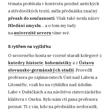
témata probírala v kontextu pozdně antických
a středověkých textů, měla přednáška značný
přesah do současnosti
. Však také nesla název
Hledání smyslu
… a o tom my tady
na
univerzitě severu
víme své.
S rytířem na vyjížďku
O urozeného hosta se vzorně starali kolegové z
katedry historie
,
bohemistiky
a z
Ústavu
slovansko-germánských studií
. Provedli
profesora po zajímavostech Ústí nad Labem a
Litoměřic, vzali ho na vyhlídku nad údolím
Labe v Dubičkách a na návštěvu cisterciáckého
kláštera v Oseku. Bylo nám ctí pana profesora
poznat. Ti z vás, kdo na přednášku nedorazili,