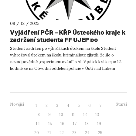
09 / 12 / 2025
Vyjádření PČR – KŘP Ústeckého kraje k
zadržení studenta FF UJEP po
výhružkách útoku na školu
Student zadržen po výhrůžkách útokem na školu Student
vyhrožoval útokem na školu, kriminalisté zjistili, že šlo o
nezodpovědné „experimentování“ s AI. V pátek krátce po 12.
hodině se na Obvodní oddělení policie v Ústí nad Labem
dostavili dva studenti...
Novější
Starší
1
2
3
4
5
6
7
8
9
10
11
12
13
14
15
16
17
18
19
20
21
22
23
24
25