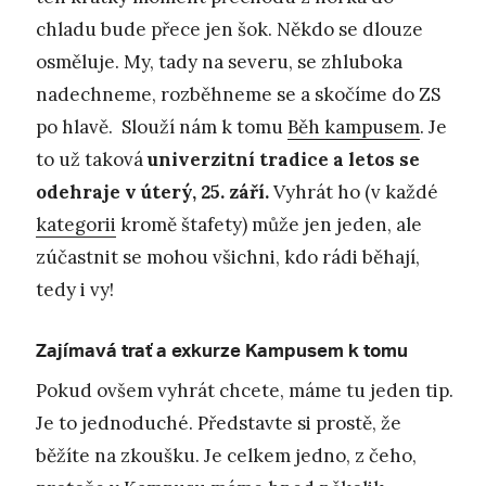
chladu bude přece jen šok. Někdo se dlouze
osměluje. My, tady na severu, se zhluboka
nadechneme, rozběhneme se a skočíme do ZS
po hlavě. Slouží nám k tomu
Běh kampusem
. Je
to už taková
univerzitní tradice a letos se
odehraje v úterý, 25. září.
Vyhrát ho (v každé
kategorii
kromě štafety) může jen jeden, ale
zúčastnit se mohou všichni, kdo rádi běhají,
tedy i vy!
Zajímavá trať a exkurze Kampusem k tomu
Pokud ovšem vyhrát chcete, máme tu jeden tip.
Je to jednoduché. Představte si prostě, že
běžíte na zkoušku. Je celkem jedno, z čeho,