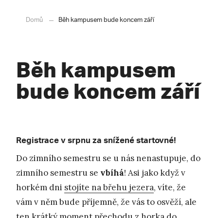
Domů
Běh kampusem bude koncem září
Běh kampusem
bude koncem září
Registrace v srpnu za snížené startovné!
Do zimního semestru se u nás nenastupuje, do
zimního semestru se
vbíhá
! Asi jako když v
horkém dni
stojíte na břehu jezera
, víte, že
vám v něm bude příjemně, že vás to osvěží, ale
ten krátký moment přechodu z horka do