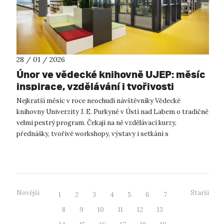
28 / 01 / 2026
Únor ve vědecké knihovně UJEP: měsíc
inspirace, vzdělávání i tvořivosti
Nejkratší měsíc v roce neochudí návštěvníky Vědecké
knihovny Univerzity J. E. Purkyně v Ústí nad Labem o tradičně
velmi pestrý program. Čekají na ně vzdělávací kurzy,
přednášky, tvořivé workshopy, výstavy i setkání s
významnými osobnostmi. Knihovna tak...
Novější
Starší
1
2
3
4
5
6
7
8
9
10
11
12
13