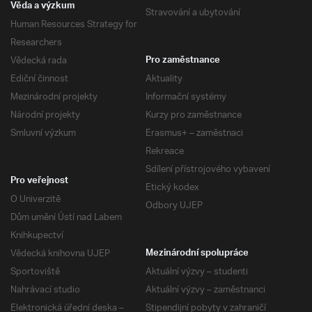
Věda a výzkum
Stravování a ubytování
Human Resources Strategy for
Researchers
Vědecká rada
Pro zaměstnance
Ediční činnost
Aktuality
Mezinárodní projekty
Informační systémy
Národní projekty
Kurzy pro zaměstnance
Smluvní výzkum
Erasmus+ – zaměstnaci
Rekreace
Sdílení přístrojového vybavení
Pro veřejnost
Etický kodex
O Univerzitě
Odbory UJEP
Dům umění Ústí nad Labem
Knihkupectví
Vědecká knihovna UJEP
Mezinárodní spolupráce
Sportoviště
Aktuální výzvy – studenti
Nahrávací studio
Aktuální výzvy – zaměstnanci
Elektronická úřední deska –
Stipendijní pobyty v zahraničí