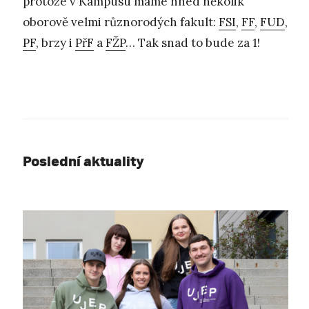
protože v Kampusu máme hned několik
oborově velmi různorodých fakult:
FSI
,
FF
,
FUD
,
PF
, brzy i
PřF
a
FŽP
… Tak snad to bude za 1!
Poslední aktuality