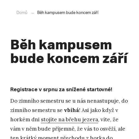
Domů
Běh kampusem bude koncem září
Běh kampusem
bude koncem září
Registrace v srpnu za snížené startovné!
Do zimního semestru se u nás nenastupuje, do
zimního semestru se
vbíhá
! Asi jako když v
horkém dni
stojíte na břehu jezera
, víte, že
vám v něm bude příjemně, že vás to osvěží, ale
ten krátký moment přechodu z horka do