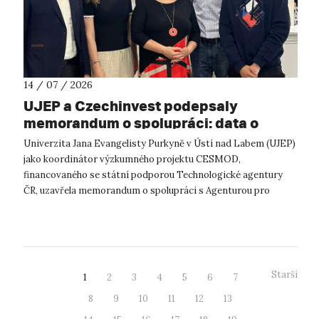
14 / 07 / 2026
UJEP a Czechinvest podepsaly
memorandum o spolupráci: data o
podnikatelském prostředí posílí
Univerzita Jana Evangelisty Purkyně v Ústí nad Labem (UJEP)
výzkum CESMOD
jako koordinátor výzkumného projektu CESMOD,
financovaného se státní podporou Technologické agentury
ČR, uzavřela memorandum o spolupráci s Agenturou pro
podporu podnikání a investic CzechInve...
Starší
1
2
3
4
5
6
7
8
9
10
11
12
13