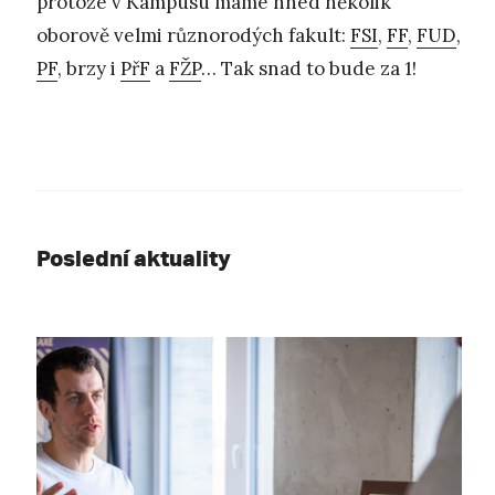
protože v Kampusu máme hned několik
oborově velmi různorodých fakult:
FSI
,
FF
,
FUD
,
PF
, brzy i
PřF
a
FŽP
… Tak snad to bude za 1!
Poslední aktuality