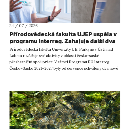
24 / 07 / 2026
Přírodovědecká fakulta UJEP uspěla v
programu Interreg. Zahajuje další dva
přeshraniční projekty se saskými
Přírodovědecká fakulta Univerzity J. E. Purkyně v Ústí nad
partnery
Labem rozšiřuje své aktivity v oblasti česko-saské
přeshraniční spolupráce. V rámci Programu EU Interreg
Česko–Sasko 2021–2027 byly od července schváleny dva nové
projekty, které propojí české ...