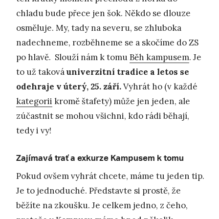
chladu bude přece jen šok. Někdo se dlouze
osměluje. My, tady na severu, se zhluboka
nadechneme, rozběhneme se a skočíme do ZS
po hlavě. Slouží nám k tomu
Běh kampusem
. Je
to už taková
univerzitní tradice a letos se
odehraje v úterý, 25. září.
Vyhrát ho (v každé
kategorii
kromě štafety) může jen jeden, ale
zúčastnit se mohou všichni, kdo rádi běhají,
tedy i vy!
Zajímavá trať a exkurze Kampusem k tomu
Pokud ovšem vyhrát chcete, máme tu jeden tip.
Je to jednoduché. Představte si prostě, že
běžíte na zkoušku. Je celkem jedno, z čeho,