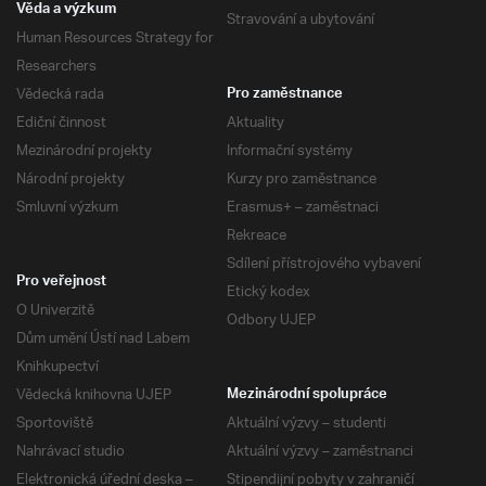
Věda a výzkum
Stravování a ubytování
Human Resources Strategy for
Researchers
Vědecká rada
Pro zaměstnance
Ediční činnost
Aktuality
Mezinárodní projekty
Informační systémy
Národní projekty
Kurzy pro zaměstnance
Smluvní výzkum
Erasmus+ – zaměstnaci
Rekreace
Sdílení přístrojového vybavení
Pro veřejnost
Etický kodex
O Univerzitě
Odbory UJEP
Dům umění Ústí nad Labem
Knihkupectví
Vědecká knihovna UJEP
Mezinárodní spolupráce
Sportoviště
Aktuální výzvy – studenti
Nahrávací studio
Aktuální výzvy – zaměstnanci
Elektronická úřední deska –
Stipendijní pobyty v zahraničí