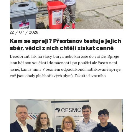
22 / 07 / 2026
Kam se spreji? Přestanov testuje jejich
sběr, vědci z nich chtějí získat cenné
kovy
Deodorant, lak na vlasy, barva nebo kartuše do vařiče. Spreje
jsou běžnou součástí domácností, po použití ale často není
jasné, kam s nimi. V běžném odpadu končí natlakované spreje,
což jsou obaly plné hořlavých plynů. Fakulta životního
prostředí UJ...