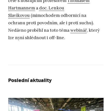
čele s hostujícím profesorem
Thomasem
Hartmannem
a
doc. Lenkou
Slavíkovou
(mimochodem odbornicí na
ochranu proti povodním, ale i proti suchu).
Nedávno proběhl na toto téma
webinář
, který
lze nyní shlédnout i off-line.
Poslední aktuality