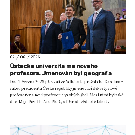
02 / 06 / 2026
Ústecká univerzita má nového
profesora. Jmenován byl geograf a
krajinný ekolog Pavel Raška.
Dne 1. června 2026 převzali ve Velké aule pražského Karolina z
rukou prezidenta České republiky jmenovací dekrety nové
profesorky a noví profesoři vysokých škol. Mezi nimi byl také
doc. Mgr. Pavel Raška, Ph.D., z Přírodovědecké fakulty
Univerzity J. E....