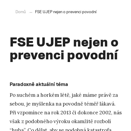
Domů
FSE UJEP nejen o prevenci povodní
FSE UJEP nejen o
prevenci povodní
Paradoxně aktuální téma
Po suchém a horkém létě, jaké máme právě za
sebou, je myšlenka na povodně téměř lákavá.
Při vzpomínce na rok 2013 či dokonce 2002, nás
však z podobného výroku okamžitě rozbolí
“huba”. Co dělat, aby se podobná katastrofa