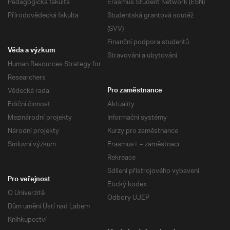
Pedagogická fakulta
Erasmus Student Network (ESN)
Přírodovědecká fakulta
Studentská grantová soutěž
(SVV)
Finanční podpora studentů
Věda a výzkum
Stravování a ubytování
Human Resources Strategy for
Researchers
Vědecká rada
Pro zaměstnance
Ediční činnost
Aktuality
Mezinárodní projekty
Informační systémy
Národní projekty
Kurzy pro zaměstnance
Smluvní výzkum
Erasmus+ – zaměstnaci
Rekreace
Sdílení přístrojového vybavení
Pro veřejnost
Etický kodex
O Univerzitě
Odbory UJEP
Dům umění Ústí nad Labem
Knihkupectví