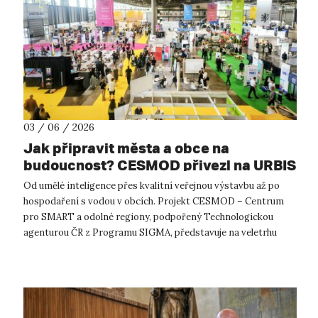
03 / 06 / 2026
Jak připravit města a obce na
budoucnost? CESMOD přivezl na URBIS
2026 odborníky, nové publikace i
Od umělé inteligence přes kvalitní veřejnou výstavbu až po
praktické workshopy
hospodaření s vodou v obcích. Projekt CESMOD – Centrum
pro SMART a odolné regiony, podpořený Technologickou
agenturou ČR z Programu SIGMA, představuje na veletrhu
URBIS 2026 konkrétní nástroje,...