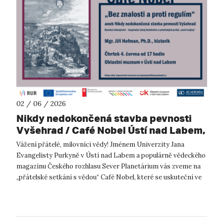
02 / 06 / 2026
Nikdy nedokončená stavba pevnosti
Vyšehrad / Café Nobel Ústí nad Labem,
4.6.2026
Vážení přátelé, milovníci vědy! Jménem Univerzity Jana
Evangelisty Purkyně v Ústí nad Labem a populárně vědeckého
magazínu Českého rozhlasu Sever Planetárium vás zveme na
„přátelské setkání s vědou“ Café Nobel, které se uskuteční ve
čtvrtek 4. červn...