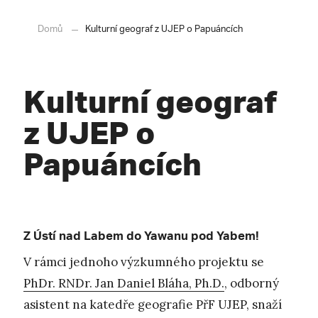
Domů
Kulturní geograf z UJEP o Papuáncích
Kulturní geograf
z UJEP o
Papuáncích
Z Ústí nad Labem do Yawanu pod Yabem!
V rámci jednoho výzkumného projektu se
PhDr. RNDr. Jan Daniel Bláha, Ph.D.
, odborný
asistent na katedře geografie PřF UJEP, snaží