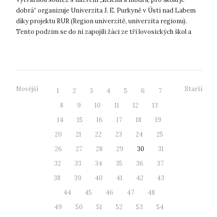
dobrá“ organizuje Univerzita J. E. Purkyně v Ústí nad Labem
díky projektu RUR (Region univerzitě, univerzita regionu).
Tento podzim se do ní zapojili žáci ze tří lovosických škol a
odevzdali celke...
Novější
Starší
1
2
3
4
5
6
7
8
9
10
11
12
13
14
15
16
17
18
19
20
21
22
23
24
25
26
27
28
29
30
31
32
33
34
35
36
37
38
39
40
41
42
43
44
45
46
47
48
49
50
51
52
53
54