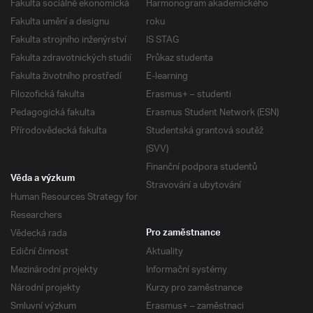
Fakulta sociálně ekonomická
Harmonogram akademického
Fakulta umění a designu
roku
Fakulta strojního inženýrství
IS STAG
Fakulta zdravotnických studií
Průkaz studenta
Fakulta životního prostředí
E-learning
Filozofická fakulta
Erasmus+ – studenti
Pedagogická fakulta
Erasmus Student Network (ESN)
Přírodovědecká fakulta
Studentská grantová soutěž
(SVV)
Finanční podpora studentů
Věda a výzkum
Stravování a ubytování
Human Resources Strategy for
Researchers
Vědecká rada
Pro zaměstnance
Ediční činnost
Aktuality
Mezinárodní projekty
Informační systémy
Národní projekty
Kurzy pro zaměstnance
Smluvní výzkum
Erasmus+ – zaměstnaci