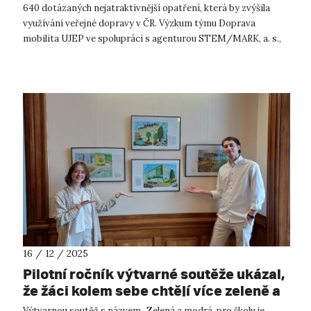
640 dotázaných nejatraktivnější opatření, která by zvýšila
využívání veřejné dopravy v ČR. Výzkum týmu Doprava
mobilita UJEP ve spolupráci s agenturou STEM/MARK, a. s.,
spolufinancovaný se ...
16 / 12 / 2025
Pilotní ročník výtvarné soutěže ukázal,
že žáci kolem sebe chtějí více zeleně a
vodních prvků
Výtvarnou soutěž s názvem „Zelená a modrá, pro školu je