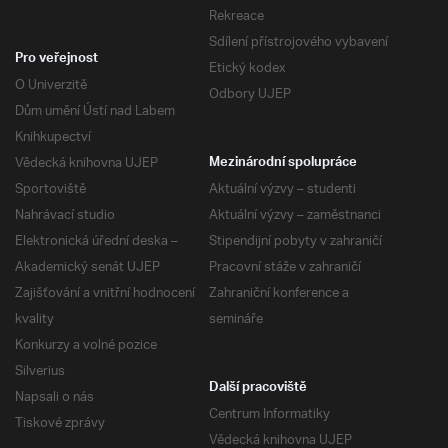
Rekreace
Sdílení přístrojového vybavení
Pro veřejnost
Etický kodex
O Univerzitě
Odbory UJEP
Dům umění Ústí nad Labem
Knihkupectví
Vědecká knihovna UJEP
Mezinárodní spolupráce
Sportoviště
Aktuální výzvy – studenti
Nahrávací studio
Aktuální výzvy – zaměstnanci
Elektronická úřední deska –
Stipendijní pobyty v zahraničí
Akademický senát UJEP
Pracovní stáže v zahraničí
Zajišťování a vnitřní hodnocení
Zahraniční konference a
kvality
semináře
Konkurzy a volné pozice
Silverius
Další pracoviště
Napsali o nás
Centrum Informatiky
Tiskové zprávy
Vědecká knihovna UJEP