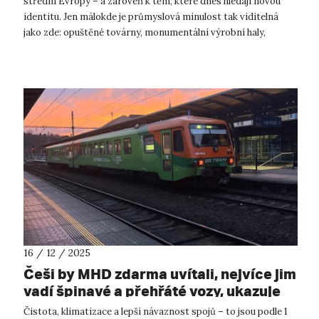
střední Evropy – a zároveň k těm, které dnes hledají novou
identitu. Jen málokde je průmyslová minulost tak viditelná
jako zde: opuštěné továrny, monumentální výrobní haly,
aktivní, ale i rekulti...
16 / 12 / 2025
Češi by MHD zdarma uvítali, nejvíce jim
vadí špinavé a přehřáté vozy, ukazuje
nový průzkum
Čistota, klimatizace a lepší návaznost spojů – to jsou podle 1