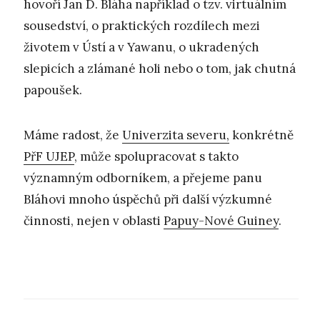
hovoří Jan D. Bláha například o tzv. virtuálním
sousedství, o praktických rozdílech mezi
životem v Ústí a v Yawanu, o ukradených
slepicích a zlámané holi nebo o tom, jak chutná
papoušek.
Máme radost, že
Univerzita severu,
konkrétně
PřF UJEP
, může spolupracovat s takto
významným odborníkem, a přejeme panu
Bláhovi mnoho úspěchů při další výzkumné
činnosti, nejen v oblasti
Papuy-Nové Guiney
.