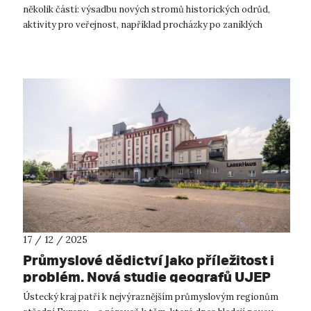
několik částí: výsadbu nových stromů historických odrůd,
aktivity pro veřejnost, například procházky po zaniklých
sadech, které dnes s...
17 / 12 / 2025
Průmyslové dědictví jako příležitost i
problém. Nová studie geografů UJEP
ukazuje, proč se ústecký kraj zatím
Ústecký kraj patří k nejvýraznějším průmyslovým regionům
nedokáže shodnout na své budoucnosti