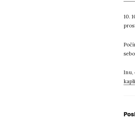
10. 
pros
Počí
sebo
Inu,
kapl
Pos