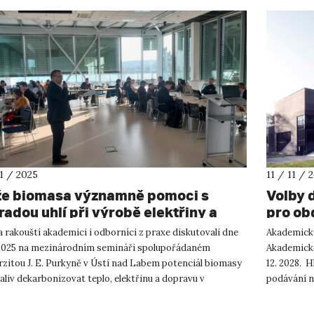
11 / 2025
11 / 11 / 
e biomasa významně pomoci s
Volby 
radou uhlí při výrobě elektřiny a
pro ob
la v roce 2030?
a rakouští akademici i odborníci z praxe diskutovali dne
Akademický 
1. 2025 na mezinárodním semináři spolupořádaném
Akademické
rzitou J. E. Purkyně v Ústí nad Labem potenciál biomasy
12. 2028. H
aliv dekarbonizovat teplo, elektřinu a dopravu v
podávání ná
losti s evrops...