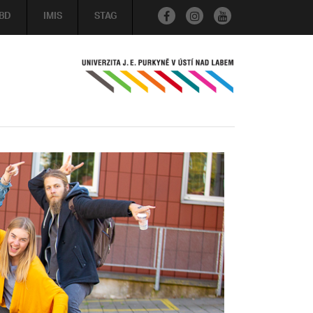
BD
IMIS
STAG