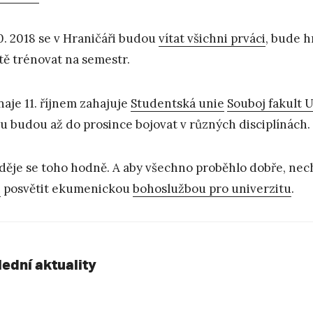
10. 2018 se v Hraničáři budou
vítat všichni prváci
, bude h
tě trénovat na semestr.
naje 11. říjnem zahajuje
Studentská unie
Souboj fakult 
u budou až do prosince bojovat v různých disciplínách.
 děje se toho hodně. A aby všechno proběhlo dobře, nechá
i
posvětit ekumenickou
bohoslužbou pro univerzitu
.
lední aktuality