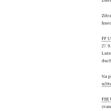
Dnes
Zítr
hned
FF U
27. 
Lute
duch
Na p
učit
FSE 
zvan