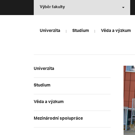
Výběr fakulty
Univerzita
Studium
Věda a výzkum
Univerzita
Studium
Věda a výzkum
Mezinárodní spolupráce