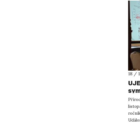
18 / 
UJE
sym
Příro
listop
roční
Událos
stude