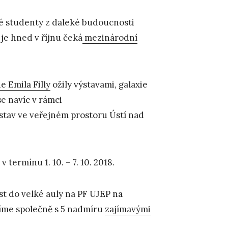
své studenty z daleké budoucnosti
je hned v říjnu čeká
mezinárodní
e Emila Filly
ožily výstavami, galaxie
se navíc v rámci
stav ve veřejném prostoru Ústí nad
v termínu 1. 10. – 7. 10. 2018.
st do velké auly na PF UJEP na
avíme společně s 5 nadmíru
zajímavými