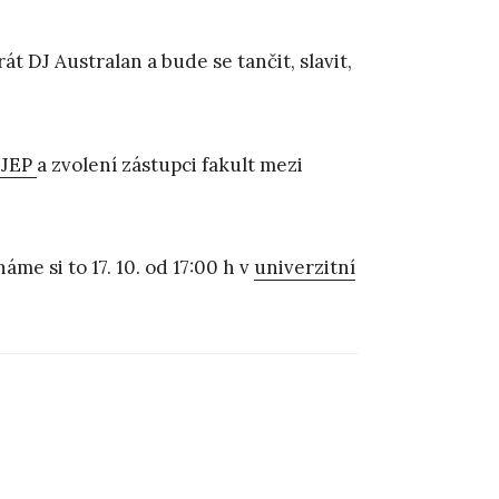
rát DJ Australan a bude se tančit, slavit,
UJEP
a zvolení zástupci fakult mezi
me si to 17. 10. od 17:00 h v
univerzitní