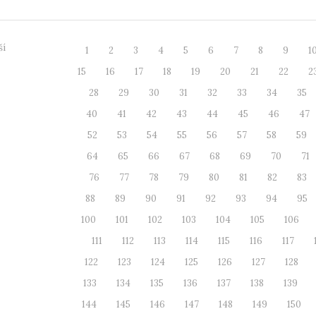
ší
1
2
3
4
5
6
7
8
9
1
15
16
17
18
19
20
21
22
2
28
29
30
31
32
33
34
35
40
41
42
43
44
45
46
47
52
53
54
55
56
57
58
59
64
65
66
67
68
69
70
71
76
77
78
79
80
81
82
83
88
89
90
91
92
93
94
95
100
101
102
103
104
105
106
111
112
113
114
115
116
117
122
123
124
125
126
127
128
133
134
135
136
137
138
139
144
145
146
147
148
149
150