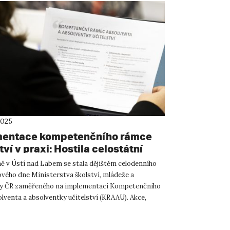
2025
entace kompetenčního rámce
tví v praxi: Hostila celostátní
hop MŠMT
ně v Ústí nad Labem se stala dějištěm celodenního
ého dne Ministerstva školství, mládeže a
vy ČR zaměřeného na implementaci Kompetenčního
lventa a absolventky učitelství (KRAAU). Akce,
T uspořádalo ve s...