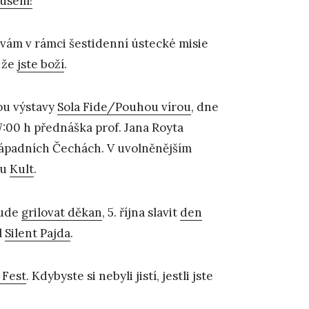
usem!
 vám v rámci šestidenní ústecké misie
 že
jste boží
.
ou výstavy
Sola Fide/Pouhou vírou
, dne
17:00 h přednáška prof. Jana Royta
ozápadních Čechách. V uvolněnějším
lu
Kult
.
bude
grilovat děkan
, 5. října slavit
den
l
Silent Pajda
.
 Fest
. Kdybyste si nebyli jistí, jestli jste