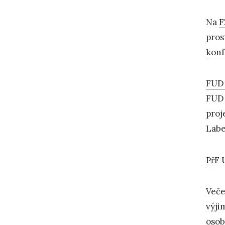
Na
F
pros
konf
FUD
FUD 
proj
Lab
PřF 
Veče
výji
osob