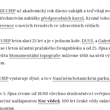
ZS UJEP
už akademický rok dávno zahájili a teď vítají 
třednictvím nabídky
předporodních kurzů
. Kromě toho 
erence
o nových trendech ve zdravotních vědách.
 UJEP
letos slaví 25 let a je v jednom kole.
DUUL
a
Galeri
se i letos účastní pražského Designbloku a od 25. října 
ektu
Monumentální topografie
můžeme těšit na sérii vý
em.
UJEP
vystavuje dýně, a to v
Naučném botanickém parku,
r 5. října zveme od 18:00 všechno studentstvo i veřejno
mečně našlápnutou
Noc vědců
. 100 let české vědy osl
nostmi
.