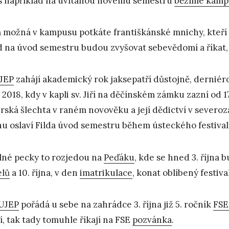
 například na uvítanou novému semestru
běžíme kamp
a možná v kampusu potkáte františkánské mnichy, kteří
 na úvod semestru budou zvyšovat sebevědomí a říkat,
JEP
zahájí akademický rok jaksepatří důstojně, derniér
9. 2018, kdy v kapli sv. Jiří na děčínském zámku zazní od 
rská šlechta v raném novověku a její dědictví v sever
u oslaví Filda úvod semestru během ústeckého festiva
lné pecky to rozjedou na
Peďáku
, kde se hned 3. října 
elů
a 10. října, v den
imatrikulace
, konat oblíbený festiva
UJEP
pořádá u sebe na zahrádce 3. října již 5. ročník
FSE
í, tak tady tomuhle říkají na FSE
pozvánka
.