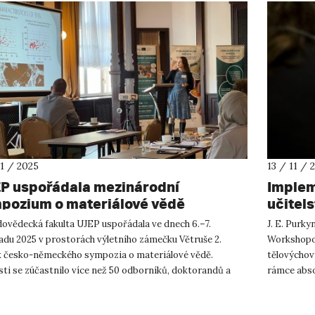
11 / 2025
13 / 11 / 
P uspořádala mezinárodní
Implem
pozium o materiálové vědě
učitels
works
dovědecká fakulta UJEP uspořádala ve dnech 6.–7.
J. E. Purky
adu 2025 v prostorách výletního zámečku Větruše 2.
Workshopov
k česko-německého sympozia o materiálové vědě.
tělovýcho
ti se zúčastnilo více než 50 odborníků, doktorandů a
rámce abso
ntů z českých a německých...
kterou MŠM