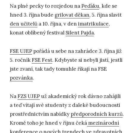
Na plné pecky to rozjedou na
Peďáku
, kde se
hned 3. října bude
grilovat děkan
, 5. října slavit
den učitelů
a 10. října, v den
imatrikulace
,
konat oblíbený festival
Silent Pajda
.
FSE UJEP
pořádá u sebe na zahrádce 3. října již
5. ročník
FSE Fest
. Kdybyste si nebyli jistí, jestli
jste zvaní, tak tady tomuhle říkají na FSE
pozvánka
.
Na
FZS UJEP
už akademický rok dávno zahájili
a teď vítají své studenty z daleké budoucnosti
prostřednictvím nabídky
předporodních kurzů
.
Kromě toho je hned v říjnu čeká
mezinárodní
konference
o nových trendech ve zdravotních