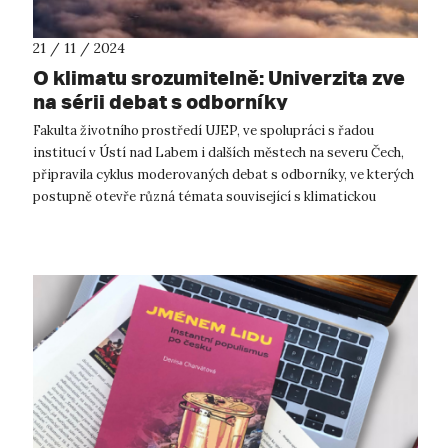
21 / 11 / 2024
O klimatu srozumitelně: Univerzita zve
na sérii debat s odborníky
Fakulta životního prostředí UJEP, ve spolupráci s řadou
institucí v Ústí nad Labem i dalších městech na severu Čech,
připravila cyklus moderovaných debat s odborníky, ve kterých
postupně otevře různá témata související s klimatickou
změnou a zelenou tr...