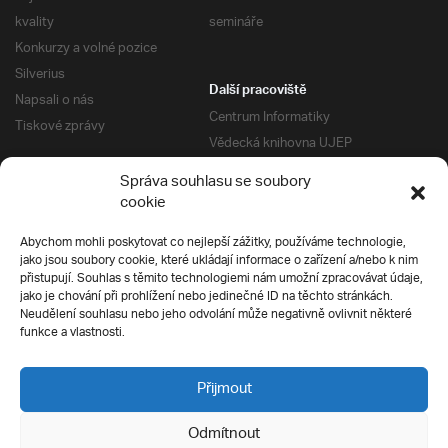
kvality
semináře
Konkurzy a volné pozice
Silverius
Další pracoviště
Napsali o nás
Centrum Informatiky
Tiskové zprávy
Vědecká knihovna UJEP
Správa kolejí a menz
Správa souhlasu se soubory
Univerzitní centrum podpory
Pro absolventy
cookie
Klub absolventů
Abychom mohli poskytovat co nejlepší zážitky, používáme technologie,
Silverius
jako jsou soubory cookie, které ukládají informace o zařízení a/nebo k nim
Pro uchazeče
přistupují. Souhlas s těmito technologiemi nám umožní zpracovávat údaje,
Přijímací řízení
jako je chování při prohlížení nebo jedinečné ID na těchto stránkách.
Neudělení souhlasu nebo jeho odvolání může negativně ovlivnit některé
E-prihlaska
Ochrana soukromí
funkce a vlastnosti.
Podmínky přijímacího řízení
Přípravné kurzy
Přijmout
Odmítnout