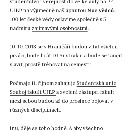
studentstvo i veřejnost do velké auly na PF
UJEP na výjimečně našlápnutou
Noc vědců
.
100 let české vědy oslavíme společně s 5
nadmíru
zajímavými osobnostmi
.
10. 10. 2018 se v Hraničáři budou
vítat všichni
prváci
, bude hrát DJ Australan a bude se tančit,
slavit, prostě trénovat na semestr.
Počínaje 11. říjnem zahajuje
Studentská unie
Souboj fakult UJEP
a zvolení zástupci fakult
mezi sebou budou až do prosince bojovat v
různých disciplínách.
Inu, děje se toho hodně. A aby všechno