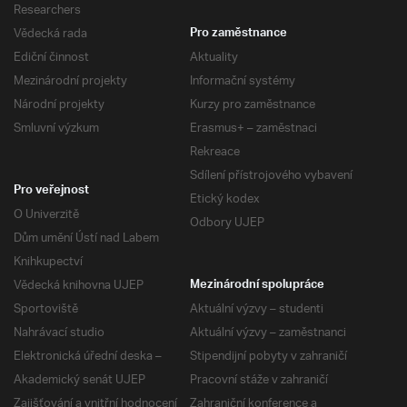
Researchers
Vědecká rada
Pro zaměstnance
Ediční činnost
Aktuality
Mezinárodní projekty
Informační systémy
Národní projekty
Kurzy pro zaměstnance
Smluvní výzkum
Erasmus+ – zaměstnaci
Rekreace
Sdílení přístrojového vybavení
Pro veřejnost
Etický kodex
O Univerzitě
Odbory UJEP
Dům umění Ústí nad Labem
Knihkupectví
Vědecká knihovna UJEP
Mezinárodní spolupráce
Sportoviště
Aktuální výzvy – studenti
Nahrávací studio
Aktuální výzvy – zaměstnanci
Elektronická úřední deska –
Stipendijní pobyty v zahraničí
Akademický senát UJEP
Pracovní stáže v zahraničí
Zajišťování a vnitřní hodnocení
Zahraniční konference a