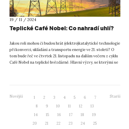
19 / 11 / 2024
Teplické Café Nobel: Co nahradí uhlí?
Jakou roli mohou či budou hrát (elektro)katalytické technologie
při konverzi, ukládání a transportu energie ve 21. století? O
tom bude řeč ve čtvrtek 21. listopadu na dalším večeru z cyklu
Café Nobel na teplické hvězdárně. Hlavní výzvy, se kterými se
b...
Novější
Starší
1
2
3
4
5
6
7
8
9
10
11
12
13
14
15
16
17
18
19
20
21
22
23
24
25