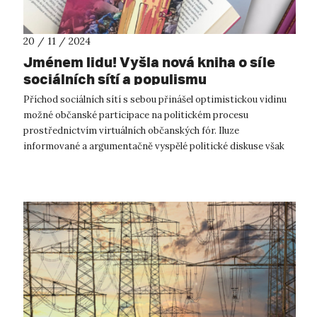
20 / 11 / 2024
Jménem lidu! Vyšla nová kniha o síle
sociálních sítí a populismu
Příchod sociálních sítí s sebou přinášel optimistickou vidinu
možné občanské participace na politickém procesu
prostřednictvím virtuálních občanských fór. Iluze
informované a argumentačně vyspělé politické diskuse však
vzala v průběhu let za své. O tom...