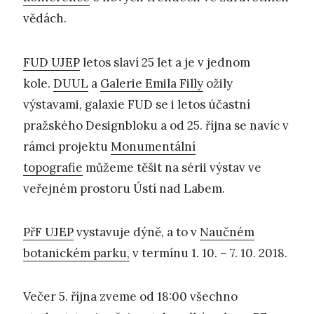
vědách.
FUD UJEP
letos slaví 25 let a je v jednom
kole.
DUUL
a
Galerie Emila Filly
ožily
výstavami, galaxie FUD se i letos účastní
pražského Designbloku a od 25. října se navíc v
rámci projektu
Monumentální
topografie
můžeme těšit na sérii výstav ve
veřejném prostoru Ústí nad Labem.
PřF UJEP
vystavuje dýně, a to v
Naučném
botanickém parku,
v termínu 1. 10. – 7. 10. 2018.
Večer 5. října zveme od 18:00 všechno