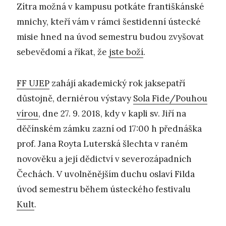
Zítra možná v kampusu potkáte františkánské
mnichy, kteří vám v rámci šestidenní ústecké
misie hned na úvod semestru budou zvyšovat
sebevědomí a říkat, že
jste boží
.
FF UJEP
zahájí akademický rok jaksepatří
důstojně, derniérou výstavy
Sola Fide/Pouhou
vírou
, dne 27. 9. 2018, kdy v kapli sv. Jiří na
děčínském zámku zazní od 17:00 h přednáška
prof. Jana Royta Luterská šlechta v raném
novověku a její dědictví v severozápadních
Čechách. V uvolněnějším duchu oslaví Filda
úvod semestru během ústeckého festivalu
Kult
.