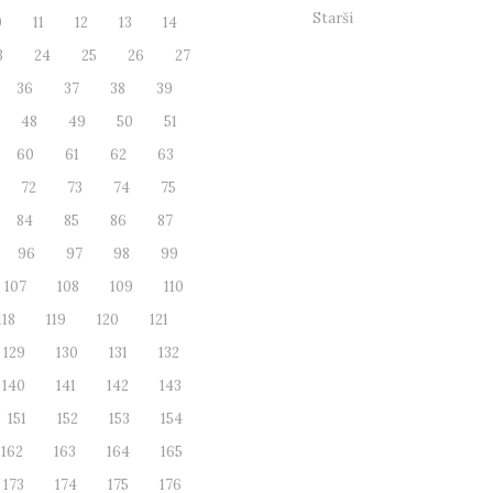
Starší
0
11
12
13
14
3
24
25
26
27
36
37
38
39
48
49
50
51
60
61
62
63
72
73
74
75
84
85
86
87
96
97
98
99
107
108
109
110
118
119
120
121
129
130
131
132
140
141
142
143
151
152
153
154
162
163
164
165
173
174
175
176