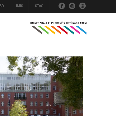
BD
IMIS
STAG