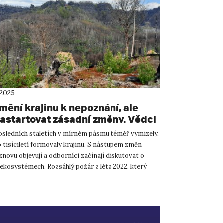
 2025
mění krajinu k nepoznání, ale
astartovat zásadní změny. Vědci
v Českém Švýcarsku řešit roli
osledních staletích v mírném pásmu téměř vymizely,
 v přírodě
o tisíciletí formovaly krajinu. S nástupem změn
znovu objevují a odborníci začínají diskutovat o
 v ekosystémech. Rozsáhlý požár z léta 2022, který
.