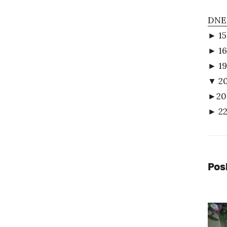
DNE
► 15
► 16
► 19
▼ 20
►20:
► 22
Pos