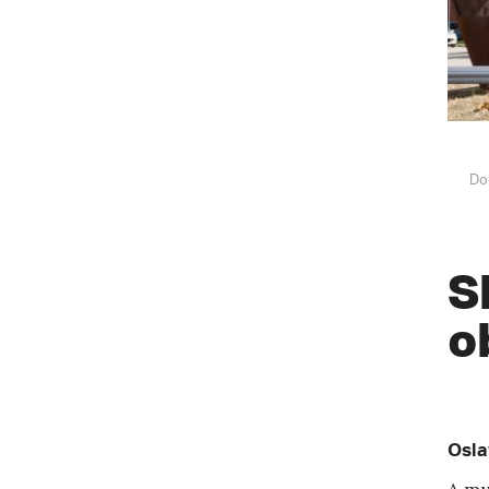
Do
S
o
Osla