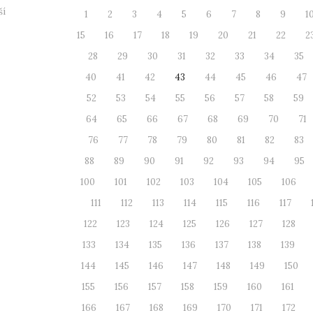
ší
1
2
3
4
5
6
7
8
9
1
15
16
17
18
19
20
21
22
2
28
29
30
31
32
33
34
35
40
41
42
43
44
45
46
47
52
53
54
55
56
57
58
59
64
65
66
67
68
69
70
71
76
77
78
79
80
81
82
83
88
89
90
91
92
93
94
95
100
101
102
103
104
105
106
111
112
113
114
115
116
117
122
123
124
125
126
127
128
133
134
135
136
137
138
139
144
145
146
147
148
149
150
155
156
157
158
159
160
161
166
167
168
169
170
171
172