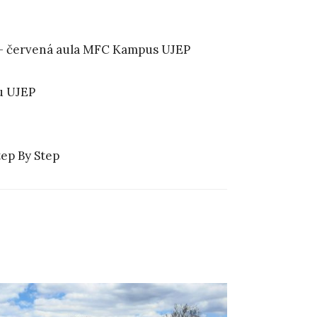
 – červená aula MFC Kampus UJEP
u UJEP
tep By Step