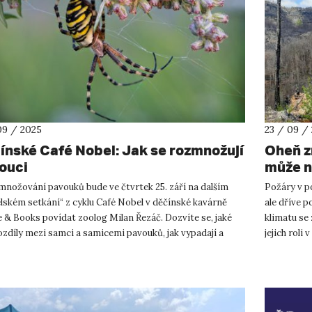
09 / 2025
23 / 09 /
ínské Café Nobel: Jak se rozmnožují
Oheň z
ouci
může n
budou 
množování pavouků bude ve čtvrtek 25. září na dalším
Požáry v p
požárů
lském setkání“ z cyklu Café Nobel v děčínské kavárně
ale dříve p
 & Books povídat zoolog Milan Řezáč. Dozvíte se, jaké
klimatu se 
ozdíly mezi samci a samicemi pavouků, jak vypadají a
jejich roli
jeji...
zasáhl Nár..