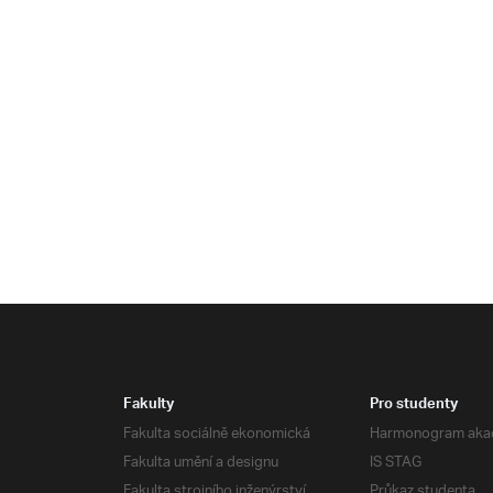
Fakulty
Pro studenty
Fakulta sociálně ekonomická
Harmonogram aka
Fakulta umění a designu
IS STAG
Fakulta strojního inženýrství
Průkaz studenta