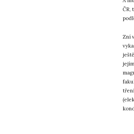
A mu
ČR, 
pod
Zní 
vyka
ješt
její
magn
faku
tření
(ele
kond