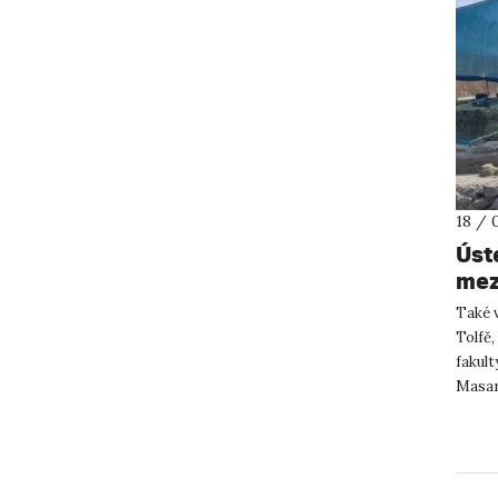
18 / 
Úst
mez
ita
Také v
Tolfě,
fakult
Masar
v Brati