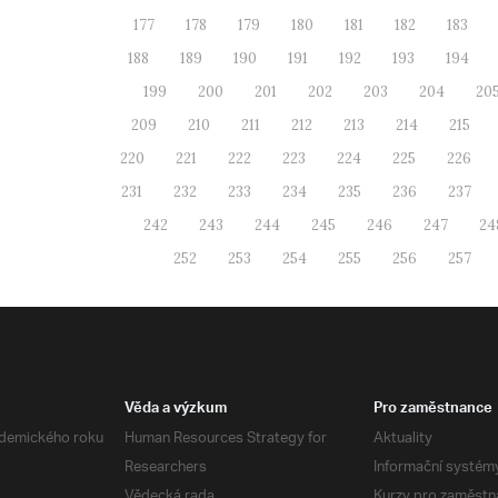
177
178
179
180
181
182
183
188
189
190
191
192
193
194
199
200
201
202
203
204
20
209
210
211
212
213
214
215
220
221
222
223
224
225
226
231
232
233
234
235
236
237
242
243
244
245
246
247
24
252
253
254
255
256
257
Věda a výzkum
Pro zaměstnance
demického roku
Human Resources Strategy for
Aktuality
Researchers
Informační systém
Vědecká rada
Kurzy pro zaměstn