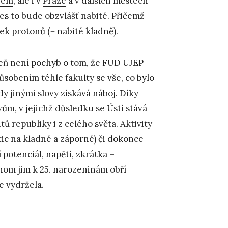
bem
, ale i v
Praze
a v dalších městech
s to bude obzvlášť nabité. Přičemž
ek protonů (= nabité kladně).
veň není pochyb o tom, že FUD UJEP
sobením téhle fakulty se vše, co bylo
dy jinými slovy získává náboj. Díky
ům, v jejichž důsledku se Ústí stává
 republiky i z celého světa. Aktivity
tic na kladné a záporné) či dokonce
í potenciál, napětí, zkrátka –
ychom jim k 25. narozeninám obří
e vydržela.