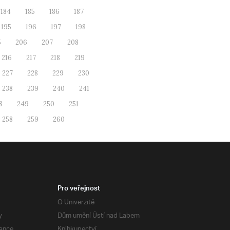
184
185
186
187
195
196
197
198
5
206
207
208
216
217
218
219
227
228
229
230
238
239
240
241
8
249
250
251
258
259
260
Pro veřejnost
O Univerzitě
y
Dům umění Ústí nad Labem
ance
Knihkupectví