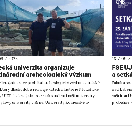
09 / 2025
16 / 09 /
ecká univerzita organizuje
FSE UJ
inárodní archeologický výzkum
a setk
lské lokality Bufalareccia/Tolfa
banko
 letošním roce probíhal archeologický výzkum v italské
Fakulta soc
 který dlouhodobě realizuje katedra historie Filozofické
nad Labem 
y UJEP. I v letošním roce tak studenti naší univerzity,
záštitou Ús
ykovy univerzity v Brně, Univerzity Komenského
proběhne ve
slavě a...
v Kampusu .