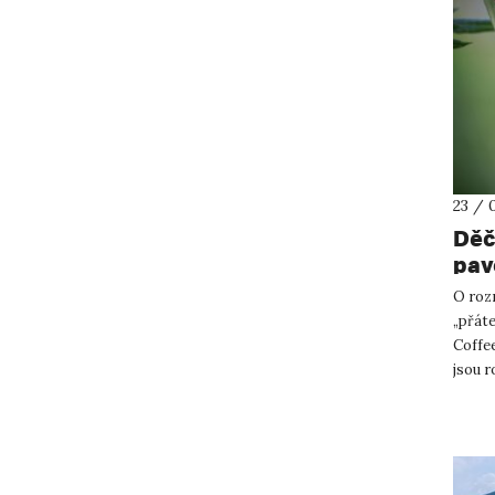
23 / 
Děč
pav
O roz
„přáte
Coffee
jsou r
fungují 