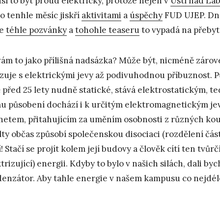
sí to být proud elektrický, protože nejen v
Ústí nad La
to tenhle měsíc jiskří
aktivitami
a
úspěchy
FUD UJEP. Dne
le
téhle pozvánky
a
tohohle teaseru
to vypadá na přebyt
vám to jako přílišná nadsázka? Může být, nicméně záro
zuje s elektrickými jevy až podivuhodnou příbuznost. Pů
ě před 25 lety nudně statické, stává elektrostatickým, te
mu působení dochází i k určitým elektromagnetickým jev
etem, přitahujícím za uměním osobnosti z různých koutů
lty občas způsobí společenskou disociaci (rozdělení čás
! Stačí se projít kolem její budovy a člověk cítí ten tvůrč
ktrizující) energii. Kdyby to bylo v našich silách, dali b
enzátor. Aby tahle energie v našem kampusu co nejdél