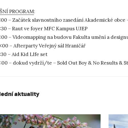
ŠNÍ PROGRAM
:
:00 – Začátek slavnostního zasedání Akademické obce
:30 – Raut ve foyer MFC Kampus UJEP
:00 – Videomapping na budovu Fakulta umění a design
:00 – Afterparty Veřejný sál Hraničář
30 – Aid Kid LIfe set
:00 – dokud vydrží/te – Sold Out Boy & No Results & S
lední aktuality