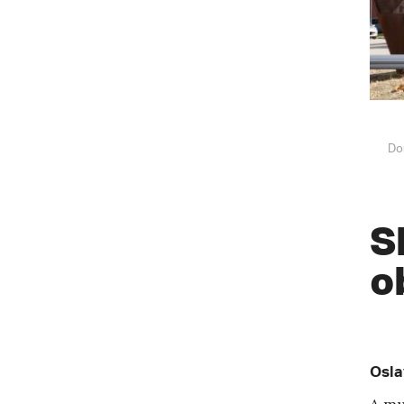
Do
S
o
Osla