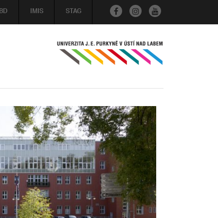
BD
IMIS
STAG