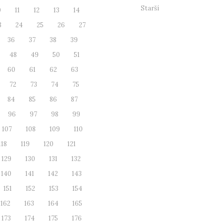
Starší
0
11
12
13
14
3
24
25
26
27
36
37
38
39
48
49
50
51
60
61
62
63
72
73
74
75
84
85
86
87
96
97
98
99
107
108
109
110
118
119
120
121
129
130
131
132
140
141
142
143
151
152
153
154
162
163
164
165
173
174
175
176