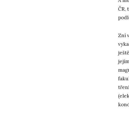
A mu
ČR, 
pod
Zní 
vyka
ješt
její
magn
faku
tření
(ele
kond