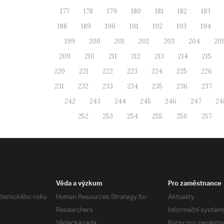
177
178
179
180
181
182
183
188
189
190
191
192
193
194
199
200
201
202
203
204
20
209
210
211
212
213
214
215
220
221
222
223
224
225
226
231
232
233
234
235
236
237
242
243
244
245
246
247
24
252
253
254
255
256
257
Věda a výzkum
Pro zaměstnance
demického roku
Human Resources Strategy for
Aktuality
Researchers
Informační systém
Vědecká rada
Kurzy pro zaměstn