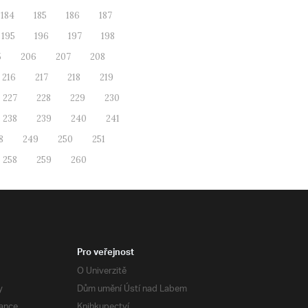
184
185
186
187
195
196
197
198
5
206
207
208
216
217
218
219
227
228
229
230
238
239
240
241
8
249
250
251
258
259
260
Pro veřejnost
O Univerzitě
y
Dům umění Ústí nad Labem
ance
Knihkupectví