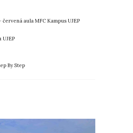
 – červená aula MFC Kampus UJEP
u UJEP
tep By Step