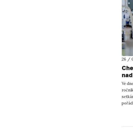
26 / 
Che
nad
vzd
Ve dne
roční
setkán
pořád
Evange