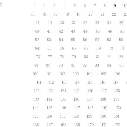
ší
1
2
3
4
5
6
7
8
9
1
15
16
17
18
19
20
21
22
2
28
29
30
31
32
33
34
35
40
41
42
43
44
45
46
47
52
53
54
55
56
57
58
59
64
65
66
67
68
69
70
71
76
77
78
79
80
81
82
83
88
89
90
91
92
93
94
95
100
101
102
103
104
105
106
111
112
113
114
115
116
117
122
123
124
125
126
127
128
133
134
135
136
137
138
139
144
145
146
147
148
149
150
155
156
157
158
159
160
161
166
167
168
169
170
171
172