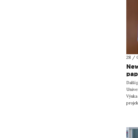
28 / 
New
pap
Další
Univer
Výuka
projek
Kdo by 