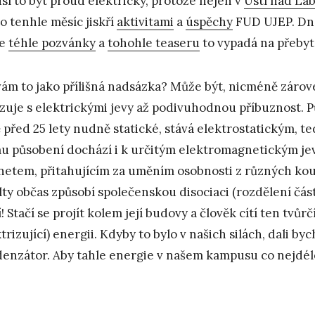
sí to být proud elektrický, protože nejen v
Ústí nad La
to tenhle měsíc jiskří
aktivitami
a
úspěchy
FUD UJEP. Dne
le
téhle pozvánky
a
tohohle teaseru
to vypadá na přebyt
vám to jako přílišná nadsázka? Může být, nicméně záro
zuje s elektrickými jevy až podivuhodnou příbuznost. Pů
ě před 25 lety nudně statické, stává elektrostatickým, te
mu působení dochází i k určitým elektromagnetickým jev
etem, přitahujícím za uměním osobnosti z různých koutů
lty občas způsobí společenskou disociaci (rozdělení čás
! Stačí se projít kolem její budovy a člověk cítí ten tvůrč
ktrizující) energii. Kdyby to bylo v našich silách, dali b
enzátor. Aby tahle energie v našem kampusu co nejdél