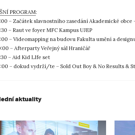
ŠNÍ PROGRAM
:
:00 – Začátek slavnostního zasedání Akademické obce
:30 – Raut ve foyer MFC Kampus UJEP
:00 – Videomapping na budovu Fakulta umění a design
:00 – Afterparty Veřejný sál Hraničář
30 – Aid Kid LIfe set
:00 – dokud vydrží/te – Sold Out Boy & No Results & S
lední aktuality