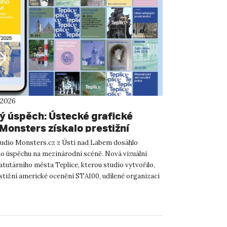
 2026
ý úspěch: Ústecké grafické
 Monsters získalo prestižní
í STA100 v Chicagu za novou
tudio Monsters.cz z Ústí nad Labem dosáhlo
í identitu Teplic. Stojí za nimi
o úspěchu na mezinárodní scéně. Nová vizuální
ici z UJEP
atutárního města Teplice, kterou studio vytvořilo,
estižní americké ocenění STA100, udílené organizací
 of Typo...