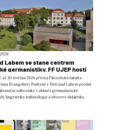
 2026
ad Labem se stane centrem
ké germanistiky. FF UJEP hostí
žní mezinárodní konferenci.
. až 30. května 2026 přivítá Filozofická fakulta
 Jana Evangelisty Purkyně v Ústí nad Labem přední
ahraniční odborníky z oblasti germanistické
ědy, lingvistiky, kulturologie a oborové didaktiky.
rmani...