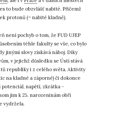
bem
, ale i v
Praze
a v dalších městech
s to bude obzvlášť nabité. Přičemž
ek protonů (= nabité kladně).
veň není pochyb o tom, že FUD UJEP
sobením téhle fakulty se vše, co bylo
dy jinými slovy získává náboj. Díky
ům, v jejichž důsledku se Ústí stává
 republiky i z celého světa. Aktivity
tic na kladné a záporné) či dokonce
í potenciál, napětí, zkrátka –
ychom jim k 25. narozeninám obří
e vydržela.