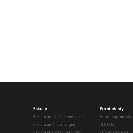
Fakulty
Pro studenty
Fakulta sociálně ekonomická
Harmonogram aka
Fakulta umění a designu
IS STAG
Fakulta strojního inženýrství
Průkaz studenta