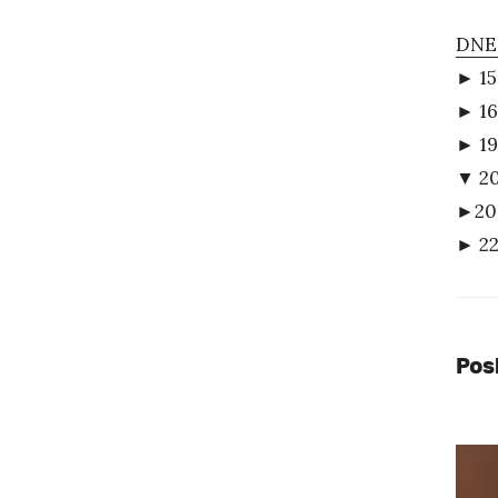
DNE
► 15
► 16
► 19
▼ 20
►20:
► 22
Pos