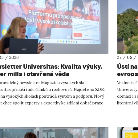
05 / 2026
27 / 05 /
sletter Universitas: Kvalita výuky,
Ústí n
er mills i otevřená věda
evrops
presti
 pravidelný newsletter Magazínu vysokých škol
Ve dnech 27
sitas přináší řadu článků a rozhovorů. Najdete ho ZDE.
Univerzity
 na vysokých školách postrádá systém a podporu. Nový
domácí i z
t chce spojit experty a expertky ke sdílení dobré praxe
literární v
měl učit, j...
Katedra ge