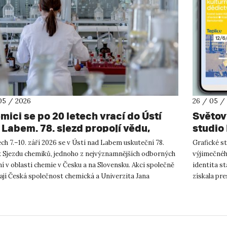
05 / 2026
26 / 05 /
mici se po 20 letech vrací do Ústí
Světov
 Labem. 78. sjezd propojí vědu,
studio
ělávání i průmysl.
oceněn
ch 7.–10. září 2026 se v Ústí nad Labem uskuteční 78.
Grafické s
vizuáln
k Sjezdu chemiků, jednoho z nejvýznamnějších odborných
výjimečnéh
akadem
í v oblasti chemie v Česku a na Slovensku. Akci společně
identita st
ají Česká společnost chemická a Univerzita Jana
získala pr
listy Purk...
The Society