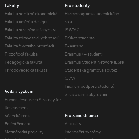
Fakulty
Pro studenty
Fakulta sociálně ekonomická
Harmonogram akademického
Fakulta umění a designu
roku
Fakulta strojního inženýrství
IS STAG
Fakulta zdravotnických studií
Průkaz studenta
Fakulta životního prostředí
E-learning
Filozofická fakulta
Erasmus+ – studenti
Pedagogická fakulta
Erasmus Student Network (ESN)
Přírodovědecká fakulta
Studentská grantová soutěž
(SVV)
Finanční podpora studentů
Věda a výzkum
Stravování a ubytování
Human Resources Strategy for
Researchers
Vědecká rada
Pro zaměstnance
Ediční činnost
Aktuality
Mezinárodní projekty
Informační systémy