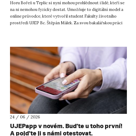
Horu Bořeň u Teplic si nyní mohou prohlédnout i lidé, kteří se
na ni nemohou fyzicky dostat. Umožňuje to digitální model a
online průvodce, které vytvořil student Fakulty životního
prostředí UJEP Bc. Štěpán Málek. Za svou bakalářskou práci
získal stipe...
24 / 06 / 2026
UJEPapp v novém. Buďte u toho první!
A pojďte ji s námi otestovat.