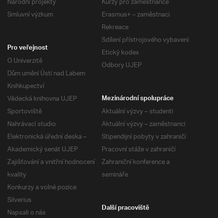
Národní projekty
Kurzy pro zaměstnance
Smluvní výzkum
Erasmus+ – zaměstnaci
Rekreace
Sdílení přístrojového vybavení
Pro veřejnost
Etický kodex
O Univerzitě
Odbory UJEP
Dům umění Ústí nad Labem
Knihkupectví
Vědecká knihovna UJEP
Mezinárodní spolupráce
Sportoviště
Aktuální výzvy – studenti
Nahrávací studio
Aktuální výzvy – zaměstnanci
Elektronická úřední deska –
Stipendijní pobyty v zahraničí
Akademický senát UJEP
Pracovní stáže v zahraničí
Zajišťování a vnitřní hodnocení
Zahraniční konference a
kvality
semináře
Konkurzy a volné pozice
Silverius
Další pracoviště
Napsali o nás