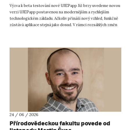
Výzva k beta testování nové UJEPapp Již brzy uvedeme novou
verzi UJEPapp postavenou na modernějším a rychlejším
technologickém základu. Ačkoliv přináší nový vzhled, funkčně
zůstává aplikace stejná jako dosud. V rámci rozsáhlých změn
na pozadí chceme...
24 / 06 / 2026
Přírodovědeckou fakultu povede od