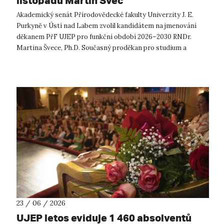
listopadu Martin Švec
Akademický senát Přírodovědecké fakulty Univerzity J. E.
Purkyně v Ústí nad Labem zvolil kandidátem na jmenování
děkanem PřF UJEP pro funkční období 2026–2030 RNDr.
Martina Švece, Ph.D. Současný proděkan pro studium a
statutární zástupce děkana byl ve ...
23 / 06 / 2026
UJEP letos eviduje 1 460 absolventů