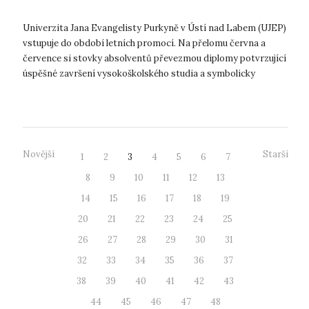
Univerzita Jana Evangelisty Purkyně v Ústí nad Labem (UJEP)
vstupuje do období letních promocí. Na přelomu června a
července si stovky absolventů převezmou diplomy potvrzující
úspěšné završení vysokoškolského studia a symbolicky
uzavřou jednu z významn...
Novější
Starší
1
2
3
4
5
6
7
8
9
10
11
12
13
14
15
16
17
18
19
20
21
22
23
24
25
26
27
28
29
30
31
32
33
34
35
36
37
38
39
40
41
42
43
44
45
46
47
48