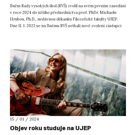
vysokých škol
Sněm Rady vysokých škol (RVŠ) zvolil na svém prvním zasedání
v roce 2024 do užšího předsednictva prof. PhDr. Michaelu
Hrubou, Ph.D., nedávnou děkanku Filozofické fakulty UJEP.
Dne 11. 1. 2023 se na Sněmu RVŠ setkali nově zvolení zástupci
vysokých šk...
15 / 01 / 2024
Objev roku studuje na UJEP