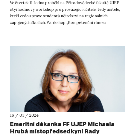
Ve čtvrtek 11. ledna proběhl na Přírodovědecké fakultě UJEP
čtyřhodinový workshop pro provázející učitele, tedy učitele,
kteří vedou praxe studentů učitelství na regionálních
zapojených školách. Workshop „Kompetenční rámec
absolventa a absolventky u...
16 / 01 / 2024
Emeritní děkanka FF UJEP Michaela
Hrubá místopředsedkyní Rady