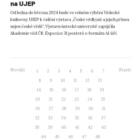
na UJEP
Od ledna do března 2024 bude ve volném výběru Vědecké
knihovny UJEP k vidění výstava „České vědkyně a jejich přínos
nejen české vědě“. Výstavu ústecké univerzitě zapůjčila
Akademie věd ČR. Expozice 31 posterů o formátu A1 šíří
povědomí o českých vě...
Novější
Starší
1
2
3
4
5
6
7
8
9
10
11
12
13
14
15
16
17
18
19
20
21
22
23
24
25
26
27
28
29
30
31
32
33
34
35
36
37
38
39
40
41
42
43
44
45
46
47
48