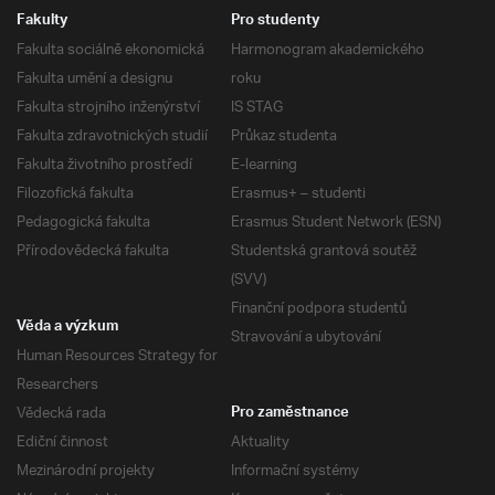
Fakulty
Pro studenty
Fakulta sociálně ekonomická
Harmonogram akademického
Fakulta umění a designu
roku
Fakulta strojního inženýrství
IS STAG
Fakulta zdravotnických studií
Průkaz studenta
Fakulta životního prostředí
E-learning
Filozofická fakulta
Erasmus+ – studenti
Pedagogická fakulta
Erasmus Student Network (ESN)
Přírodovědecká fakulta
Studentská grantová soutěž
(SVV)
Finanční podpora studentů
Věda a výzkum
Stravování a ubytování
Human Resources Strategy for
Researchers
Vědecká rada
Pro zaměstnance
Ediční činnost
Aktuality
Mezinárodní projekty
Informační systémy