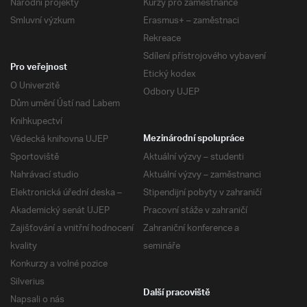
Národní projekty
Kurzy pro zaměstnance
Smluvní výzkum
Erasmus+ – zaměstnaci
Rekreace
Sdílení přístrojového vybavení
Pro veřejnost
Etický kodex
O Univerzitě
Odbory UJEP
Dům umění Ústí nad Labem
Knihkupectví
Vědecká knihovna UJEP
Mezinárodní spolupráce
Sportoviště
Aktuální výzvy – studenti
Nahrávací studio
Aktuální výzvy – zaměstnanci
Elektronická úřední deska –
Stipendijní pobyty v zahraničí
Akademický senát UJEP
Pracovní stáže v zahraničí
Zajišťování a vnitřní hodnocení
Zahraniční konference a
kvality
semináře
Konkurzy a volné pozice
Silverius
Další pracoviště
Napsali o nás