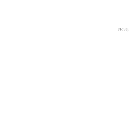
neurod
Nověj