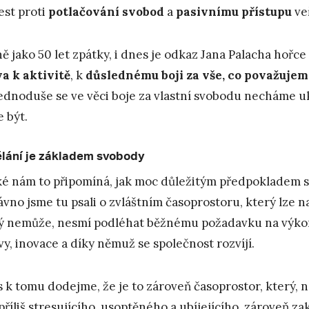
est proti
potlačování svobod
a
pasivnímu přístupu
ve
ně jako 50 let zpátky, i dnes je odkaz Jana Palacha hořce 
a k aktivitě
, k
důslednému boji za vše, co považujem
jednoduše se ve věci boje za vlastní svobodu necháme u
 být.
lání je základem svobody
ké nám to připomíná, jak moc důležitým předpokladem 
vno jsme tu psali o zvláštním časoprostoru, který lze n
ý nemůže, nesmí podléhat běžnému požadavku na výkon.
vy, inovace a díky němuž se společnost rozvíjí.
 k tomu dodejme, že je to zároveň časoprostor, který, n
příliš stresujícího, usoptěného a ubíjejícího, zároveň 