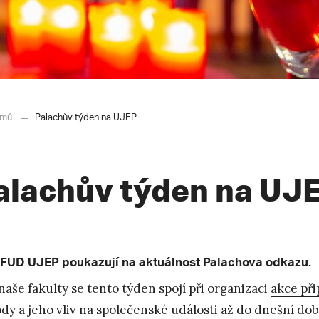
mů
Palachův týden na UJEP
alachův týden na UJ
 FUD UJEP poukazují na aktuálnost Palachova odkazu.
naše fakulty se tento týden spojí při organizaci
akce při
dy a jeho vliv na společenské události až do dnešní doby. 