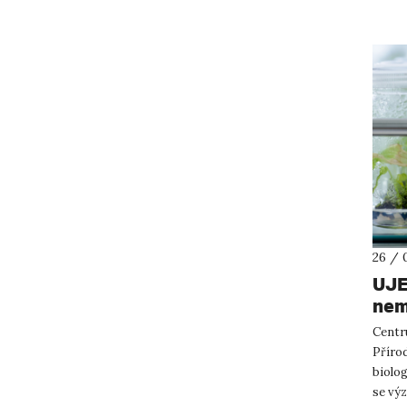
26 / 
UJE
nem
Centr
Příro
biolo
se výz