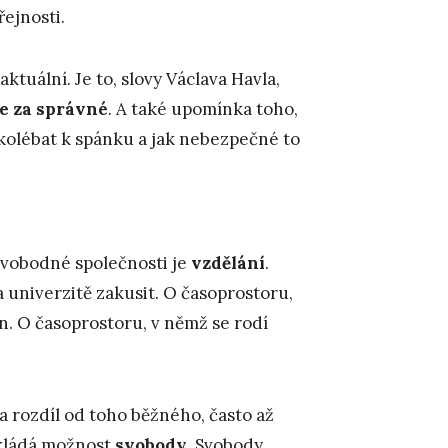
řejnosti.
aktuální. Je to, slovy Václava Havla,
e za správné
. A také upomínka toho,
kolébat k spánku a jak nebezpečné to
svobodné společnosti je
vzdělání
.
a univerzitě zakusit. O časoprostoru,
 O časoprostoru, v němž se rodí
a rozdíl od toho běžného, často až
zakládá možnost
svobody
. Svobody