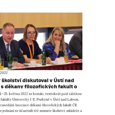
 2022
 školství diskutoval v Ústí nad
s děkany filozofických fakult o
nci humanitních oborů a jejich
.–25. května 2022 se konalo, tentokrát pod záštitou
ování
 fakulty Univerzity J. E. Purkyně v Ústí nad Labem,
zasedání Asociace děkanů filozofických fakult ČR.
 jednání se účastnili též ministr školství, mládeže a