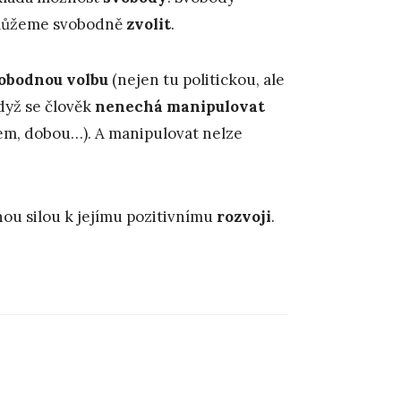
můžeme svobodně
zvolit
.
obodnou volbu
(nejen tu politickou, ale
když se člověk
nenechá manipulovat
dem, dobou…). A manipulovat nelze
nou silou k jejímu pozitivnímu
rozvoji
.