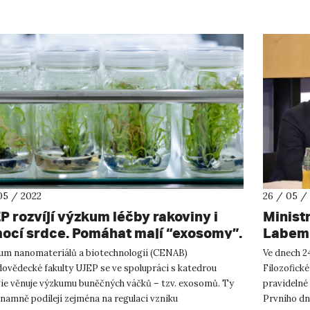
05 / 2022
26 / 05 /
P rozvíjí výzkum léčby rakoviny i
Ministr
ocí srdce. Pomáhat mají “exosomy”.
Labem 
releva
um nanomateriálů a biotechnologií (CENAB)
Ve dnech 24
financ
dovědecké fakulty UJEP se ve spolupráci s katedrou
Filozofické
gie věnuje výzkumu buněčných váčků – tzv. exosomů. Ty
pravidelné 
namně podílejí zejména na regulaci vzniku
Prvního dne