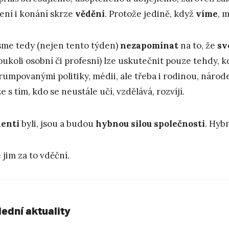
ení i konání skrze
vědění
. Protože jedině, když
víme
, 
me tedy (nejen tento týden)
nezapomínat
na to, že
sv
koukoli osobní či profesní) lze uskutečnit pouze tehdy, 
rumpovanými politiky, médii, ale třeba i rodinou, náro
e s tím, kdo se neustále učí, vzdělává, rozvíjí.
enti
byli, jsou a budou
hybnou silou společnosti
. Hyb
 jim za to vděční.
lední aktuality