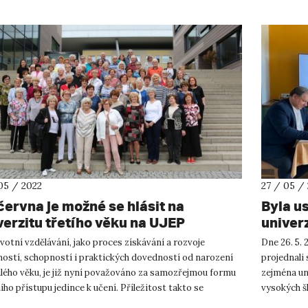
05 / 2022
27 / 05 /
června je možné se hlásit na
Byla u
verzitu třetího věku na UJEP
univerz
votní vzdělávání, jako proces získávání a rozvoje
Dne 26. 5. 
ostí, schopností i praktických dovedností od narození
projednali
alého věku, je již nyní považováno za samozřejmou formu
zejména un
ího přístupu jedince k učení. Příležitost takto se
vysokých šk
vat je navíc ...
zástupci,...