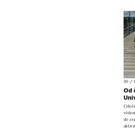
30 / 
Od 
Uni
Celoži
vědom
do zr
aktivn
vzdělá