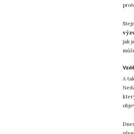
prot
Stej
výzv
jak 
může
Vzdě
A ta
Nedá
kter
obje
Dnes
přes