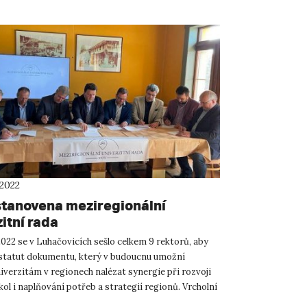
 2022
stanovena meziregionální
itní rada
2022 se v Luhačovicích sešlo celkem 9 rektorů, aby
 statut dokumentu, který v budoucnu umožní
iverzitám v regionech nalézat synergie při rozvoji
ol i naplňování potřeb a strategií regionů. Vrcholní