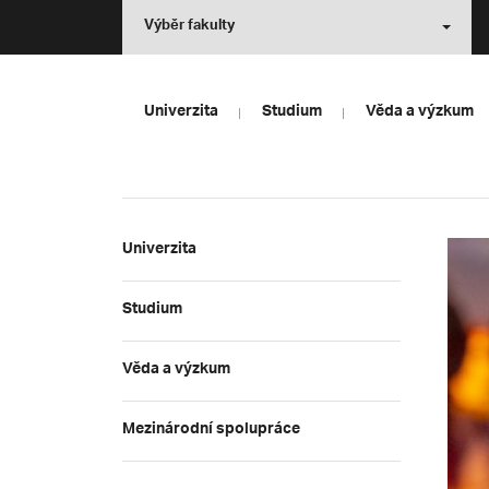
Výběr fakulty
Univerzita
Studium
Věda a výzkum
Univerzita
Studium
Věda a výzkum
Mezinárodní spolupráce