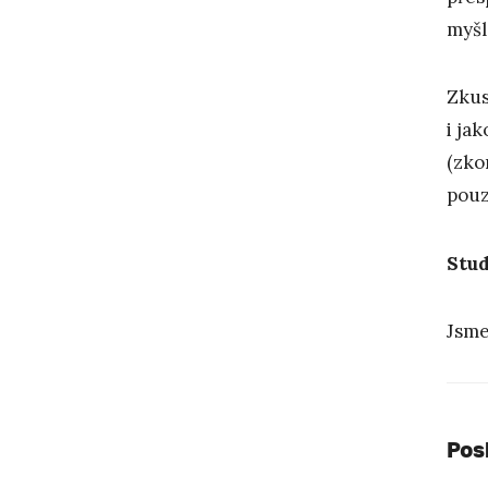
myšl
Zkus
i ja
(zko
pouz
Stud
Jsme
Pos