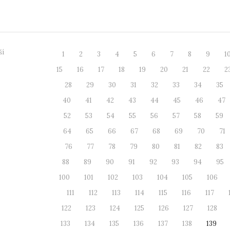
egenerativních a kardiovaskulárních ...
...
ší
1
2
3
4
5
6
7
8
9
1
15
16
17
18
19
20
21
22
2
28
29
30
31
32
33
34
35
40
41
42
43
44
45
46
47
52
53
54
55
56
57
58
59
64
65
66
67
68
69
70
71
76
77
78
79
80
81
82
83
88
89
90
91
92
93
94
95
100
101
102
103
104
105
106
111
112
113
114
115
116
117
122
123
124
125
126
127
128
133
134
135
136
137
138
139