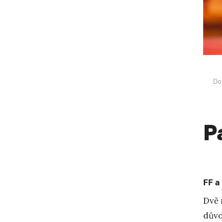
Do
P
FF a
Dvě 
důvo