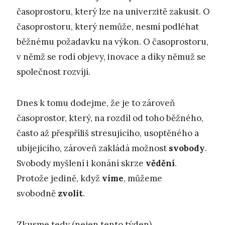
časoprostoru, který lze na univerzitě zakusit. O
časoprostoru, který nemůže, nesmí podléhat
běžnému požadavku na výkon. O časoprostoru,
v němž se rodí objevy, inovace a díky němuž se
společnost rozvíjí.
Dnes k tomu dodejme, že je to zároveň
časoprostor, který, na rozdíl od toho běžného,
často až přespříliš stresujícího, usoptěného a
ubíjejícího, zároveň zakládá možnost
svobody
.
Svobody myšlení i konání skrze
vědění
.
Protože jedině, když
víme
, můžeme
svobodně
zvolit
.
Zkusme tedy (nejen tento týden)