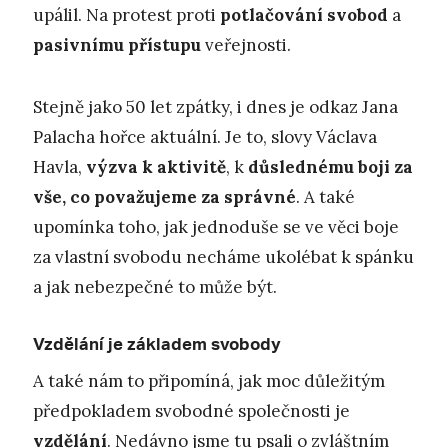
upálil. Na protest proti
potlačování svobod
a
pasivnímu přístupu
veřejnosti.
Stejně jako 50 let zpátky, i dnes je odkaz Jana
Palacha hořce aktuální. Je to, slovy Václava
Havla,
výzva k aktivitě
, k
důslednému boji za
vše, co považujeme za správné
. A také
upomínka toho, jak jednoduše se ve věci boje
za vlastní svobodu necháme ukolébat k spánku
a jak nebezpečné to může být.
Vzdělání je základem svobody
A také nám to připomíná, jak moc důležitým
předpokladem svobodné společnosti je
vzdělání
. Nedávno jsme tu psali o zvláštním