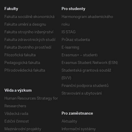
Fakulty
Pro studenty
Fakulta sociálně ekonomická
Harmonogram akademického
Fakulta umění a designu
roku
Fakulta strojního inženýrství
IS STAG
Fakulta zdravotnických studií
Průkaz studenta
Fakulta životního prostředí
E-learning
Filozofická fakulta
Erasmus+ – studenti
Pedagogická fakulta
Erasmus Student Network (ESN)
Přírodovědecká fakulta
Studentská grantová soutěž
(SVV)
Finanční podpora studentů
Věda a výzkum
Stravování a ubytování
Human Resources Strategy for
Researchers
Vědecká rada
Pro zaměstnance
Ediční činnost
Aktuality
Mezinárodní projekty
Informační systémy