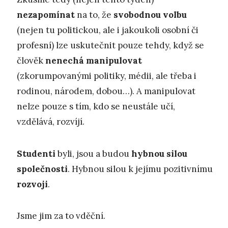
nezapomínat
na to, že
svobodnou volbu
(nejen tu politickou, ale i jakoukoli osobní či
profesní) lze uskutečnit pouze tehdy, když se
člověk
nenechá manipulovat
(zkorumpovanými politiky, médii, ale třeba i
rodinou, národem, dobou…). A manipulovat
nelze pouze s tím, kdo se neustále učí,
vzdělává, rozvíjí.
Studenti
byli, jsou a budou
hybnou silou
společnosti
. Hybnou silou k jejímu pozitivnímu
rozvoji
.
Jsme jim za to vděční.