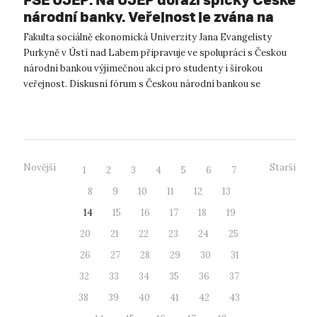
národní banky. Veřejnost je zvána na
diskusní fórum
Fakulta sociálně ekonomická Univerzity Jana Evangelisty
Purkyně v Ústí nad Labem připravuje ve spolupráci s Českou
národní bankou výjimečnou akci pro studenty i širokou
veřejnost. Diskusní fórum s Českou národní bankou se
uskuteční v úterý 28. dubna 20...
Novější
Starší
1
2
3
4
5
6
7
8
9
10
11
12
13
14
15
16
17
18
19
20
21
22
23
24
25
26
27
28
29
30
31
32
33
34
35
36
37
38
39
40
41
42
43