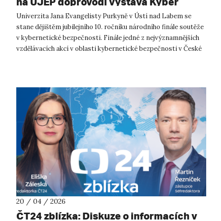
na UJEP doprovodí výstava Kyber
Komiksů
Univerzita Jana Evangelisty Purkyně v Ústí nad Labem se
stane dějištěm jubilejního 10. ročníku národního finále soutěže
v kybernetické bezpečnosti. Finále jedné z nejvýznamnějších
vzdělávacích akcí v oblasti kybernetické bezpečnosti v České
republice s...
20 / 04 / 2026
ČT24 zblízka: Diskuze o informacích v