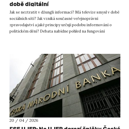
době digitální
Jak se neztratit v džungli informací? Má televize smysl v době
sociálních sítí? Jak vzniká současné veřejnoprávní
zpravodajství a jaké principy určují podobu informování o
politickém dění? Debata nabídne pohled na fungování
zpravodajství ČT, zejména na...
20 / 04 / 2026
FSE UJEP: Na UJEP dorazí špičky České