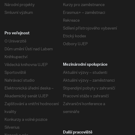
Národní projekty
Kurzy pro zaměstnance
Smluvní výzkum
Erasmus+ – zaměstnaci
Rekreace
Sdílení přístrojového vybavení
Pro veřejnost
Etický kodex
O Univerzitě
Odbory UJEP
Dům umění Ústí nad Labem
Knihkupectví
Vědecká knihovna UJEP
Mezinárodní spolupráce
Sportoviště
Aktuální výzvy – studenti
Nahrávací studio
Aktuální výzvy – zaměstnanci
Elektronická úřední deska –
Stipendijní pobyty v zahraničí
Akademický senát UJEP
Pracovní stáže v zahraničí
Zajišťování a vnitřní hodnocení
Zahraniční konference a
kvality
semináře
Konkurzy a volné pozice
Silverius
Další pracoviště