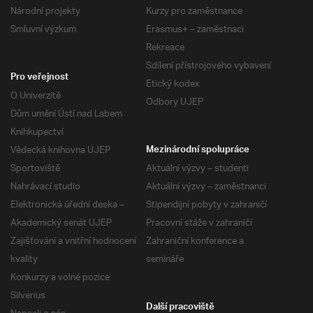
Národní projekty
Kurzy pro zaměstnance
Smluvní výzkum
Erasmus+ – zaměstnaci
Rekreace
Sdílení přístrojového vybavení
Pro veřejnost
Etický kodex
O Univerzitě
Odbory UJEP
Dům umění Ústí nad Labem
Knihkupectví
Vědecká knihovna UJEP
Mezinárodní spolupráce
Sportoviště
Aktuální výzvy – studenti
Nahrávací studio
Aktuální výzvy – zaměstnanci
Elektronická úřední deska –
Stipendijní pobyty v zahraničí
Akademický senát UJEP
Pracovní stáže v zahraničí
Zajišťování a vnitřní hodnocení
Zahraniční konference a
kvality
semináře
Konkurzy a volné pozice
Silverius
Další pracoviště