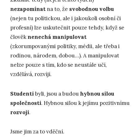
nezapomínat
na to, že
svobodnou volbu
(nejen tu politickou, ale i jakoukoli osobní či
profesní) lze uskutečnit pouze tehdy, když se
člověk
nenechá manipulovat
(zkorumpovanými politiky, médii, ale třeba i
rodinou, národem, dobou…). A manipulovat
nelze pouze s tím, kdo se neustále učí,
vzdělává, rozvíjí.
Studenti
byli, jsou a budou
hybnou silou
společnosti
. Hybnou silou k jejímu pozitivnímu
rozvoji
.
Jsme jim za to vděční.