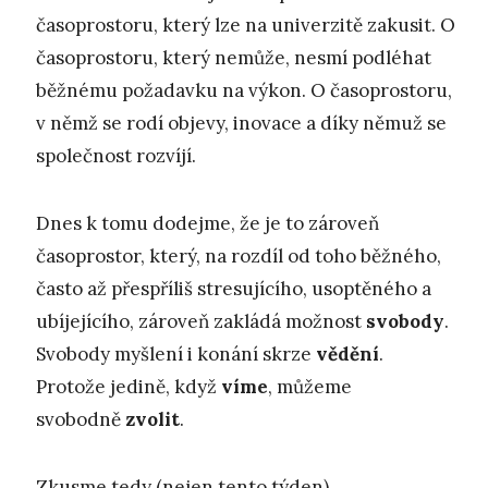
časoprostoru, který lze na univerzitě zakusit. O
časoprostoru, který nemůže, nesmí podléhat
běžnému požadavku na výkon. O časoprostoru,
v němž se rodí objevy, inovace a díky němuž se
společnost rozvíjí.
Dnes k tomu dodejme, že je to zároveň
časoprostor, který, na rozdíl od toho běžného,
často až přespříliš stresujícího, usoptěného a
ubíjejícího, zároveň zakládá možnost
svobody
.
Svobody myšlení i konání skrze
vědění
.
Protože jedině, když
víme
, můžeme
svobodně
zvolit
.
Zkusme tedy (nejen tento týden)