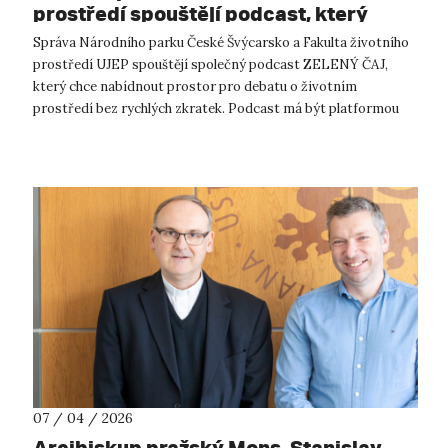
prostředí spouštějí podcast, který
nechce nabízet jednoduché odpovědi
Správa Národního parku České Švýcarsko a Fakulta životního
prostředí UJEP spouštějí společný podcast ZELENÝ ČAJ,
který chce nabídnout prostor pro debatu o životním
prostředí bez rychlých zkratek. Podcast má být platformou
pro debatu různých pohledů na ...
07 / 04 / 2026
Arcibiskup pražský Mons. Stanislav