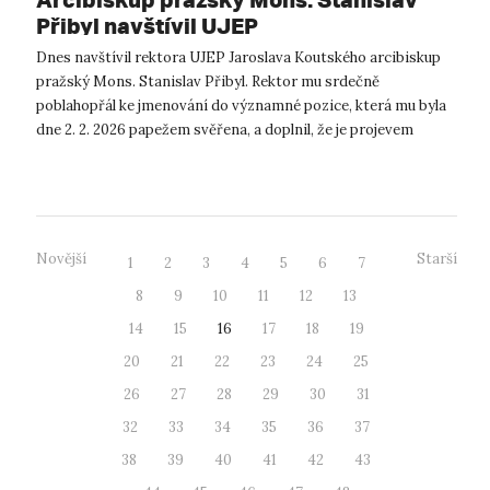
Přibyl navštívil UJEP
Dnes navštívil rektora UJEP Jaroslava Koutského arcibiskup
pražský Mons. Stanislav Přibyl. Rektor mu srdečně
poblahopřál ke jmenování do významné pozice, která mu byla
dne 2. 2. 2026 papežem svěřena, a doplnil, že je projevem
důvěry v jeho službu Církv...
Novější
Starší
1
2
3
4
5
6
7
8
9
10
11
12
13
14
15
16
17
18
19
20
21
22
23
24
25
26
27
28
29
30
31
32
33
34
35
36
37
38
39
40
41
42
43