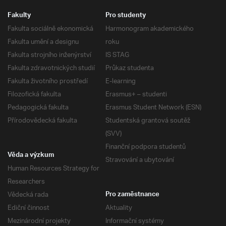
Fakulty
Pro studenty
Fakulta sociálně ekonomická
Harmonogram akademického
Fakulta umění a designu
roku
Fakulta strojního inženýrství
IS STAG
Fakulta zdravotnických studií
Průkaz studenta
Fakulta životního prostředí
E-learning
Filozofická fakulta
Erasmus+ – studenti
Pedagogická fakulta
Erasmus Student Network (ESN)
Přírodovědecká fakulta
Studentská grantová soutěž
(SVV)
Finanční podpora studentů
Věda a výzkum
Stravování a ubytování
Human Resources Strategy for
Researchers
Vědecká rada
Pro zaměstnance
Ediční činnost
Aktuality
Mezinárodní projekty
Informační systémy