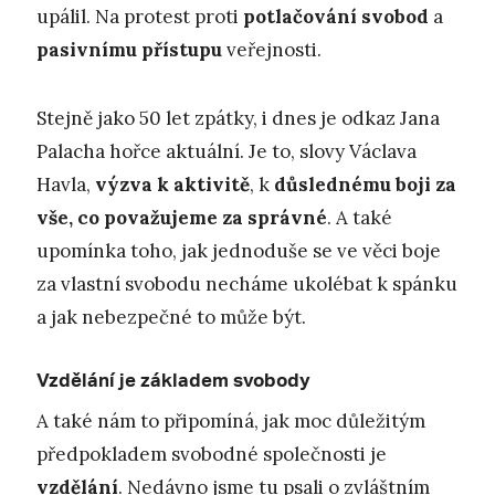
upálil. Na protest proti
potlačování svobod
a
pasivnímu přístupu
veřejnosti.
Stejně jako 50 let zpátky, i dnes je odkaz Jana
Palacha hořce aktuální. Je to, slovy Václava
Havla,
výzva k aktivitě
, k
důslednému boji za
vše, co považujeme za správné
. A také
upomínka toho, jak jednoduše se ve věci boje
za vlastní svobodu necháme ukolébat k spánku
a jak nebezpečné to může být.
Vzdělání je základem svobody
A také nám to připomíná, jak moc důležitým
předpokladem svobodné společnosti je
vzdělání
. Nedávno jsme tu psali o zvláštním