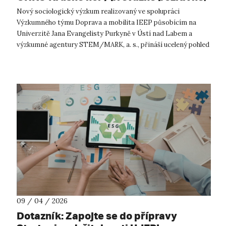
ukazuje nový výzkum
Nový sociologický výzkum realizovaný ve spolupráci
Výzkumného týmu Doprava a mobilita IEEP působícím na
Univerzitě Jana Evangelisty Purkyně v Ústí nad Labem a
výzkumné agentury STEM/MARK, a. s., přináší ucelený pohled
na to, jak česká veřejnost vnímá p...
09 / 04 / 2026
Dotazník: Zapojte se do přípravy