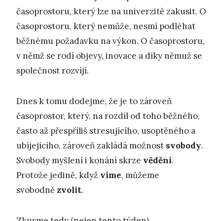
časoprostoru, který lze na univerzitě zakusit. O
časoprostoru, který nemůže, nesmí podléhat
běžnému požadavku na výkon. O časoprostoru,
v němž se rodí objevy, inovace a díky němuž se
společnost rozvíjí.
Dnes k tomu dodejme, že je to zároveň
časoprostor, který, na rozdíl od toho běžného,
často až přespříliš stresujícího, usoptěného a
ubíjejícího, zároveň zakládá možnost
svobody
.
Svobody myšlení i konání skrze
vědění
.
Protože jedině, když
víme
, můžeme
svobodně
zvolit
.
Zkusme tedy (nejen tento týden)