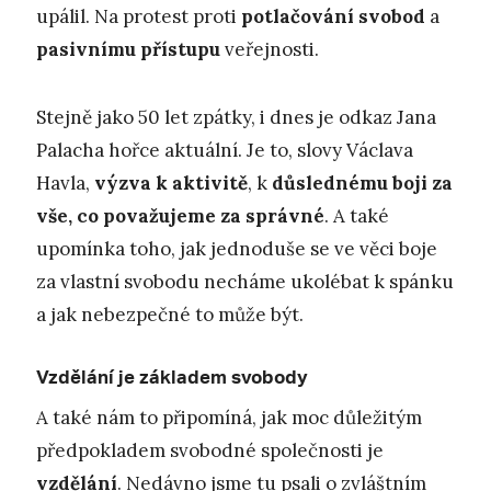
upálil. Na protest proti
potlačování svobod
a
pasivnímu přístupu
veřejnosti.
Stejně jako 50 let zpátky, i dnes je odkaz Jana
Palacha hořce aktuální. Je to, slovy Václava
Havla,
výzva k aktivitě
, k
důslednému boji za
vše, co považujeme za správné
. A také
upomínka toho, jak jednoduše se ve věci boje
za vlastní svobodu necháme ukolébat k spánku
a jak nebezpečné to může být.
Vzdělání je základem svobody
A také nám to připomíná, jak moc důležitým
předpokladem svobodné společnosti je
vzdělání
. Nedávno jsme tu psali o zvláštním