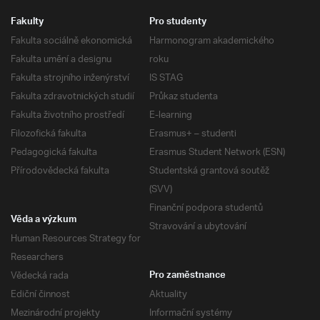
Fakulty
Pro studenty
Fakulta sociálně ekonomická
Harmonogram akademického
Fakulta umění a designu
roku
Fakulta strojního inženýrství
IS STAG
Fakulta zdravotnických studií
Průkaz studenta
Fakulta životního prostředí
E-learning
Filozofická fakulta
Erasmus+ – studenti
Pedagogická fakulta
Erasmus Student Network (ESN)
Přírodovědecká fakulta
Studentská grantová soutěž
(SVV)
Finanční podpora studentů
Věda a výzkum
Stravování a ubytování
Human Resources Strategy for
Researchers
Vědecká rada
Pro zaměstnance
Ediční činnost
Aktuality
Mezinárodní projekty
Informační systémy