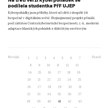
podílela studentka PřF UJEP
Kyberpohádky jsou příběhy, které učí děti i dospělé žít
bezpečně v digitálním světě. Stejnojmenný projekt přináší,
pod záštitou Centra kybernetické bezpečnosti, z. ú., moderní
adaptace klasických pohádek s důležitým osvětovým
přesahem. V srpnu 2025 ...
Novější
Starší
1
2
3
4
5
6
7
8
9
10
11
12
13
14
15
16
17
18
19
20
21
22
23
24
25
26
27
28
29
30
31
32
33
34
35
36
37
38
39
40
41
42
43