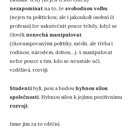
nezapomínat
na to, že
svobodnou volbu
(nejen tu politickou, ale i jakoukoli osobní či
profesní) lze uskutečnit pouze tehdy, když se
člověk
nenechá manipulovat
(zkorumpovanými politiky, médii, ale třeba i
rodinou, národem, dobou…). A manipulovat
nelze pouze s tím, kdo se neustále učí,
vzdělává, rozvíjí.
Studenti
byli, jsou a budou
hybnou silou
společnosti
. Hybnou silou k jejímu pozitivnímu
rozvoji
.
Jsme jim za to vděční.