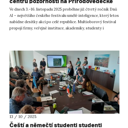
centru pozornosti na Přírodovědecké
fakultě UJEP
Ve dnech 3.–16. listopadu 2025 proběhne již čtvrtý ročník Dnů
AI – největšího českého festivalu umělé inteligence, který letos
nabídne desítky akcí po celé republice. Multioborový festival
propojí firmy, veřejné instituce, akademiky, studenty i
širokou...
13 / 10 / 2025
Čeští a němečtí studenti studenti