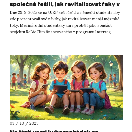
společně řešili, jak revitalizovat řeky v
centrech měst
Dne 29. 9. 2025 se na UJEP sešli čeští a němečtí studenti, aby
zde prezentovali své návrhy, jak revitalizovat menší městské
toky. Mezinárodní studentský kurz proběhl jako součást
projektu ReBioClim financovaného z programu Interreg
Central Europe. P...
03 / 10 / 2025
Na třetí verzi kyberpohádek se