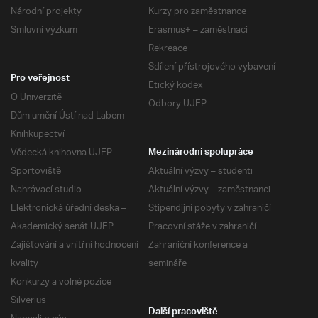
Národní projekty
Kurzy pro zaměstnance
Smluvní výzkum
Erasmus+ – zaměstnaci
Rekreace
Sdílení přístrojového vybavení
Pro veřejnost
Etický kodex
O Univerzitě
Odbory UJEP
Dům umění Ústí nad Labem
Knihkupectví
Vědecká knihovna UJEP
Mezinárodní spolupráce
Sportoviště
Aktuální výzvy – studenti
Nahrávací studio
Aktuální výzvy – zaměstnanci
Elektronická úřední deska –
Stipendijní pobyty v zahraničí
Akademický senát UJEP
Pracovní stáže v zahraničí
Zajišťování a vnitřní hodnocení
Zahraniční konference a
kvality
semináře
Konkurzy a volné pozice
Silverius
Další pracoviště