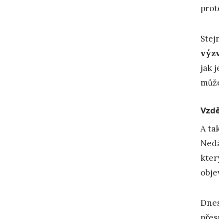
prot
Stej
výzv
jak 
může
Vzdě
A ta
Nedá
kter
obje
Dnes
přes