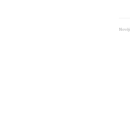
10–16 
Nověj