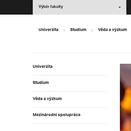
Výběr fakulty
Univerzita
Studium
Věda a výzkum
Univerzita
Studium
Věda a výzkum
Mezinárodní spolupráce