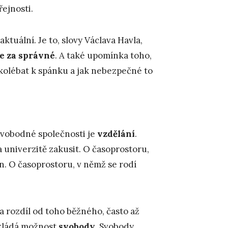
řejnosti.
aktuální. Je to, slovy Václava Havla,
e za správné
. A také upomínka toho,
kolébat k spánku a jak nebezpečné to
svobodné společnosti je
vzdělání
.
a univerzitě zakusit. O časoprostoru,
 O časoprostoru, v němž se rodí
a rozdíl od toho běžného, často až
zakládá možnost
svobody
. Svobody