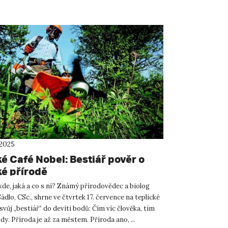
 2025
é Café Nobel: Bestiář pověr o
é přírodě
 kde, jaká a co s ní? Známý přírodovědec a biolog
Sádlo, CSc., shrne ve čtvrtek 17. července na teplické
vůj „bestiář“ do devíti bodů: Čím víc člověka, tím
y. Příroda je až za městem. Příroda ano, ...