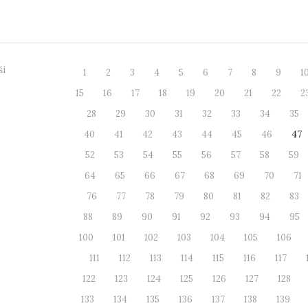
LET”. Motto let...
ší
1
2
3
4
5
6
7
8
9
1
15
16
17
18
19
20
21
22
2
28
29
30
31
32
33
34
35
40
41
42
43
44
45
46
47
52
53
54
55
56
57
58
59
64
65
66
67
68
69
70
71
76
77
78
79
80
81
82
83
88
89
90
91
92
93
94
95
100
101
102
103
104
105
106
111
112
113
114
115
116
117
122
123
124
125
126
127
128
133
134
135
136
137
138
139