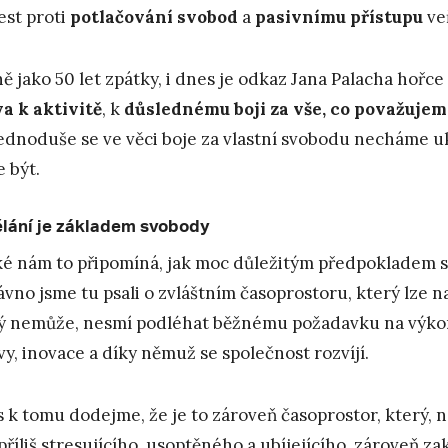
est proti
potlačování svobod
a
pasivnímu přístupu
ve
ně jako 50 let zpátky, i dnes je odkaz Jana Palacha hořce 
a k aktivitě
, k
důslednému boji za vše, co považujem
jednoduše se ve věci boje za vlastní svobodu necháme u
 být.
lání je základem svobody
ké nám to připomíná, jak moc důležitým předpokladem 
vno jsme tu psali o zvláštním časoprostoru, který lze n
ý nemůže, nesmí podléhat běžnému požadavku na výkon.
vy, inovace a díky němuž se společnost rozvíjí.
 k tomu dodejme, že je to zároveň časoprostor, který, n
příliš stresujícího, usoptěného a ubíjejícího, zároveň 