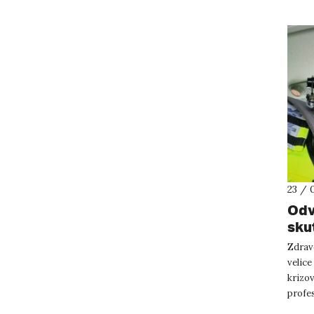
23 / 
Odv
skut
sch
Zdravo
tla
velice
krizov
profes
osobno