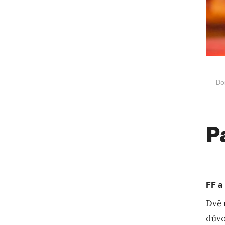
Do
P
FF a
Dvě 
důvo