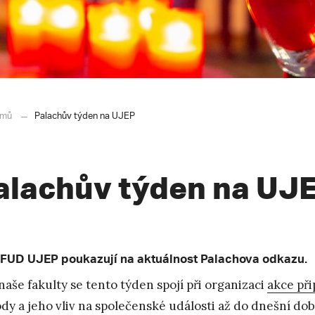
mů
Palachův týden na UJEP
alachův týden na UJ
 FUD UJEP poukazují na aktuálnost Palachova odkazu.
naše fakulty se tento týden spojí při organizaci
akce při
dy a jeho vliv na společenské události až do dnešní doby. 