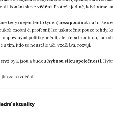
ení i konání skrze
vědění
. Protože jedině, když
víme
, 
me tedy (nejen tento týden)
nezapomínat
na to, že
sv
koukoli osobní či profesní) lze uskutečnit pouze tehdy, 
rumpovanými politiky, médii, ale třeba i rodinou, náro
e s tím, kdo se neustále učí, vzdělává, rozvíjí.
enti
byli, jsou a budou
hybnou silou společnosti
. Hyb
 jim za to vděční.
lední aktuality