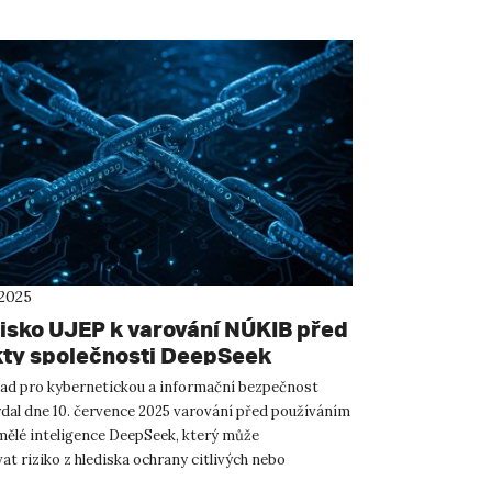
 2025
isko UJEP k varování NÚKIB před
ty společnosti DeepSeek
ad pro kybernetickou a informační bezpečnost
dal dne 10. července 2025 varování před používáním
mělé inteligence DeepSeek, který může
t riziko z hlediska ochrany citlivých nebo
nformací. Univerzita J...