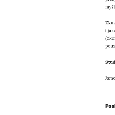
myšl
Zkus
i ja
(zko
pouz
Stud
Jsme
Pos