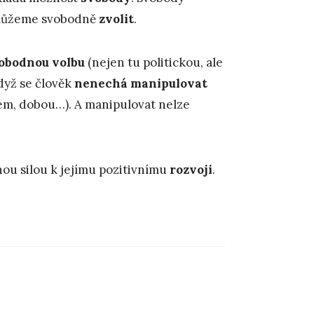
můžeme svobodně
zvolit
.
obodnou volbu
(nejen tu politickou, ale
když se člověk
nenechá manipulovat
dem, dobou…). A manipulovat nelze
nou silou k jejímu pozitivnímu
rozvoji
.