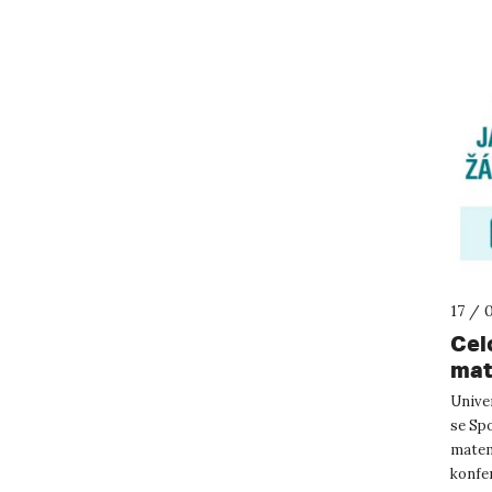
17 / 
Cel
mat
Univer
se Sp
matema
konfe