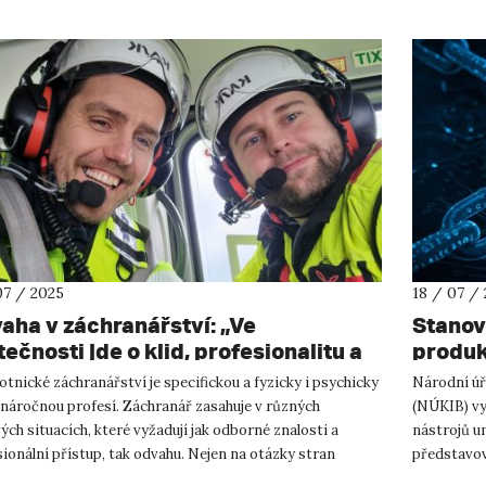
07 / 2025
18 / 07 /
aha v záchranářství: „Ve
Stanov
ečnosti jde o klid, profesionalitu a
produk
opnost jednat efektivně pod
tnické záchranářství je specifickou a fyzicky i psychicky
Národní úř
kem.“
 náročnou profesí. Záchranář zasahuje v různých
(NÚKIB) vy
ých situacích, které vyžadují jak odborné znalosti a
nástrojů u
ionální přístup, tak odvahu. Nejen na otázky stran
představova
stních rysů ...
důvěrných i