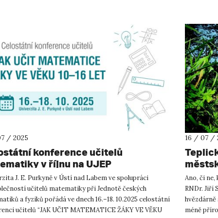
07 / 2025
16 / 07 /
ostátní konference učitelů
Teplick
ematiky v říjnu na UJEP
městsk
zita J. E. Purkyně v Ústí nad Labem ve spolupráci
Ano, či ne,
olečností učitelů matematiky při Jednotě českých
RNDr. Jiří 
tiků a fyziků pořádá ve dnech 16.–18. 10.2025 celostátní
hvězdárně s
renci učitelů “JAK UČIT MATEMATICE ŽÁKY VE VĚKU
méně přírod