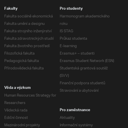
Fakulty
Pro studenty
Fakulta sociálně ekonomická
Harmonogram akademického
Fakulta umění a designu
roku
Fakulta strojního inženýrství
IS STAG
Fakulta zdravotnických studií
Průkaz studenta
Fakulta životního prostředí
E-learning
Filozofická fakulta
Erasmus+ – studenti
Pedagogická fakulta
Erasmus Student Network (ESN)
Přírodovědecká fakulta
Studentská grantová soutěž
(SVV)
Finanční podpora studentů
Věda a výzkum
Stravování a ubytování
Human Resources Strategy for
Researchers
Vědecká rada
Pro zaměstnance
Ediční činnost
Aktuality
Mezinárodní projekty
Informační systémy