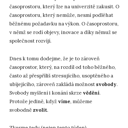
časoprostoru, který lze na univerzitě zakusit. O
časoprostoru, který nemůže, nesmí podléhat
běžnému požadavku na výkon. O časoprostoru,
v němž se rodí objevy, inovace a díky němuž se
společnost rozvíjí.
Dnes k tomu dodejme, že je to zároveň
časoprostor, který, na rozdíl od toho běžného,
často až přespříliš stresujícího, usoptěného a
ubíjejícího, zároveň zakládá možnost
svobody
.
Svobody myšlení i konání skrze
vědění
.
Protože jedině, když
víme
, můžeme
svobodně
zvolit
.
Zkusme tedy (nejen tento týden)