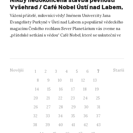
Vyšehrad / Café Nobel Ústí nad Labem,
4.6.2026
Vážení přátelé, milovníci vědy! Jménem Univerzity Jana
Evangelisty Purkyně v Ústí nad Labem a populárně vědeckého
magazínu Českého rozhlasu Sever Planetárium vás zveme na
„přátelské setkání s vědou“ Café Nobel, které se uskuteční ve
čtvrtek 4. červn...
Novější
Starší
1
2
3
4
5
6
7
8
9
10
11
12
13
14
15
16
17
18
19
20
21
22
23
24
25
26
27
28
29
30
31
32
33
34
35
36
37
38
39
40
41
42
43