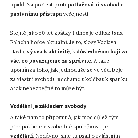
upálil. Na protest proti
potlačování svobod
a
pasivnímu přístupu
veřejnosti.
Stejně jako 50 let zpátky, i dnes je odkaz Jana
Palacha hořce aktuální. Je to, slovy Václava
Havla,
výzva k aktivitě
, k
důslednému boji za
vše, co považujeme za správné
. A také
upomínka toho, jak jednoduše se ve věci boje
za vlastní svobodu necháme ukolébat k spánku
a jak nebezpečné to může být.
Vzdělání je základem svobody
A také nám to připomíná, jak moc důležitým
předpokladem svobodné společnosti je
vzdělání
. Nedávno jsme tu psali o zvláštním