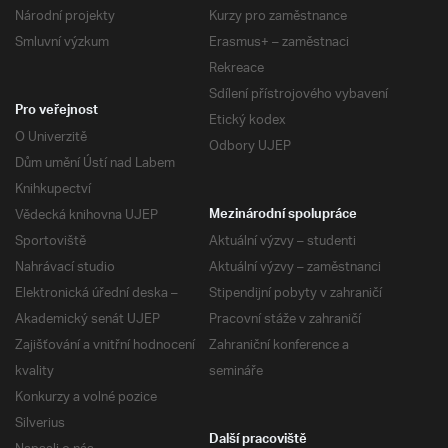
Národní projekty
Kurzy pro zaměstnance
Smluvní výzkum
Erasmus+ – zaměstnaci
Rekreace
Sdílení přístrojového vybavení
Pro veřejnost
Etický kodex
O Univerzitě
Odbory UJEP
Dům umění Ústí nad Labem
Knihkupectví
Vědecká knihovna UJEP
Mezinárodní spolupráce
Sportoviště
Aktuální výzvy – studenti
Nahrávací studio
Aktuální výzvy – zaměstnanci
Elektronická úřední deska –
Stipendijní pobyty v zahraničí
Akademický senát UJEP
Pracovní stáže v zahraničí
Zajišťování a vnitřní hodnocení
Zahraniční konference a
kvality
semináře
Konkurzy a volné pozice
Silverius
Další pracoviště