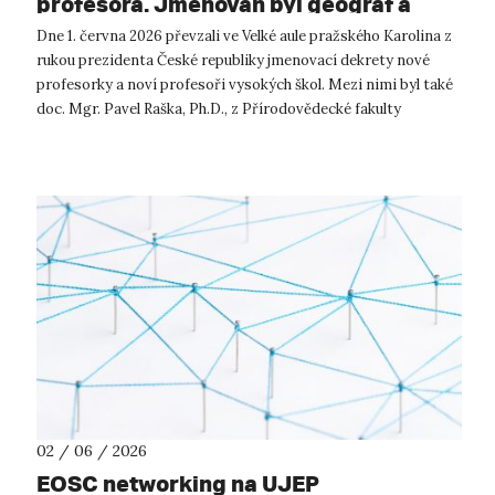
profesora. Jmenován byl geograf a
krajinný ekolog Pavel Raška.
Dne 1. června 2026 převzali ve Velké aule pražského Karolina z
rukou prezidenta České republiky jmenovací dekrety nové
profesorky a noví profesoři vysokých škol. Mezi nimi byl také
doc. Mgr. Pavel Raška, Ph.D., z Přírodovědecké fakulty
Univerzity J. E....
02 / 06 / 2026
EOSC networking na UJEP