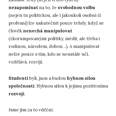
nezapomínat
na to, že
svobodnou volbu
(nejen tu politickou, ale i jakoukoli osobní či
profesní) lze uskutečnit pouze tehdy, když se
člověk
nenechá manipulovat
(zkorumpovanými politiky, médii, ale třeba i
rodinou, národem, dobou…). A manipulovat
nelze pouze s tím, kdo se neustále učí,
vzdělává, rozvíjí.
Studenti
byli, jsou a budou
hybnou silou
společnosti
. Hybnou silou k jejímu pozitivnímu
rozvoji
.
Jsme jim za to vděční.