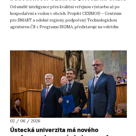
2026 odborníky, nové publikace i
Od umělé inteligence přes kvalitní veřejnou výstavbu až po
praktické workshopy
hospodaření s vodou v obcích. Projekt CESMOD – Centrum
pro SMART a odolné regiony, podpořený Technologickou
agenturou ČR z Programu SIGMA, představuje na veletrhu
URBIS 2026 konkrétní nástroje,...
02 / 06 / 2026
Ústecká univerzita má nového