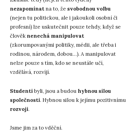
nezapomínat
na to, že
svobodnou volbu
(nejen tu politickou, ale i jakoukoli osobní či
profesní) lze uskutečnit pouze tehdy, když se
člověk
nenechá manipulovat
(zkorumpovanými politiky, médii, ale třeba i
rodinou, národem, dobou…). A manipulovat
nelze pouze s tím, kdo se neustále učí,
vzdělává, rozvíjí.
Studenti
byli, jsou a budou
hybnou silou
společnosti
. Hybnou silou k jejímu pozitivnímu
rozvoji
.
Jsme jim za to vděční.