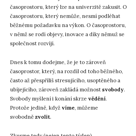
časoprostoru, který lze na univerzitě zakusit. O
časoprostoru, který nemůže, nesmí podléhat
běžnému požadavku na výkon. O časoprostoru,
v němž se rodí objevy, inovace a díky němuž se
společnost rozvíjí.
Dnes k tomu dodejme, že je to zároveň
časoprostor, který, na rozdíl od toho běžného,
často až přespříliš stresujícího, usoptěného a
ubíjejícího, zároveň zakládá možnost
svobody
.
Svobody myšlení i konání skrze
vědění
.
Protože jedině, když
víme
, můžeme
svobodně
zvolit
.
Zkusme tedy (nejen tento týden)