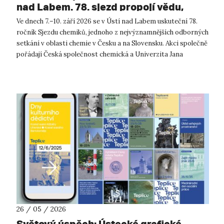
nad Labem. 78. sjezd propojí vědu,
vzdělávání i průmysl.
Ve dnech 7.–10. září 2026 se v Ústí nad Labem uskuteční 78.
ročník Sjezdu chemiků, jednoho z nejvýznamnějších odborných
setkání v oblasti chemie v Česku a na Slovensku. Akci společně
pořádají Česká společnost chemická a Univerzita Jana
Evangelisty Purk...
26 / 05 / 2026
Světový úspěch: Ústecké grafické