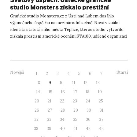
studio Monsters získalo prestižní
ocenění STA100 v Chicagu za novou
Grafické studio Monsters.cz z Ústí nad Labem dosáhlo
vizuální identitu Teplic. Stojí za nimi
výjimečného úspěchu na mezinárodní scéně. Nová vizuální
akademici z UJEP
identita statutárního města Teplice, kterou studio vytvořilo,
získala prestižní americké ocenění STA100, udílené organizací
The Society of Typo...
Novější
Starší
1
2
3
4
5
6
7
8
9
10
11
12
13
14
15
16
17
18
19
20
21
22
23
24
25
26
27
28
29
30
31
32
33
34
35
36
37
38
39
40
41
42
43