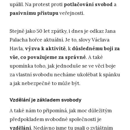
upálil. Na protest proti
potlačování svobod
a
pasivnímu přístupu
veřejnosti.
Stejně jako 50 let zpátky, i dnes je odkaz Jana
Palacha hořce aktuální. Je to, slovy Václava
Havla,
výzva k aktivitě
, k
důslednému boji za
vše, co považujeme za správné
. A také
upomínka toho, jak jednoduše se ve věci boje
za vlastní svobodu necháme ukolébat k spánku
a jak nebezpečné to může být.
Vzdělání je základem svobody
A také nám to připomíná, jak moc důležitým
předpokladem svobodné společnosti je
vzdělání
. Nedávno jsme tu psali o zvláštním