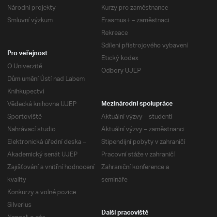
Národní projekty
Kurzy pro zaměstnance
Smluvní výzkum
Erasmus+ – zaměstnaci
Rekreace
Sdílení přístrojového vybavení
Pro veřejnost
Etický kodex
O Univerzitě
Odbory UJEP
Dům umění Ústí nad Labem
Knihkupectví
Vědecká knihovna UJEP
Mezinárodní spolupráce
Sportoviště
Aktuální výzvy – studenti
Nahrávací studio
Aktuální výzvy – zaměstnanci
Elektronická úřední deska –
Stipendijní pobyty v zahraničí
Akademický senát UJEP
Pracovní stáže v zahraničí
Zajišťování a vnitřní hodnocení
Zahraniční konference a
kvality
semináře
Konkurzy a volné pozice
Silverius
Další pracoviště