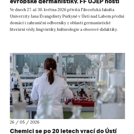
evropské germanistiky. FF UJEP hostí
prestižní mezinárodní konferenci.
Ve dnech 27. až 30. května 2026 přivítá Filozofická fakulta
Univerzity Jana Evangelisty Purkyně v Ústí nad Labem přední
domácí i zahraniční odborníky z oblasti germanistické
literární vědy, lingvistiky, kulturologie a oborové didaktiky.
Katedra germani...
26 / 05 / 2026
Chemici se po 20 letech vrací do Ústí