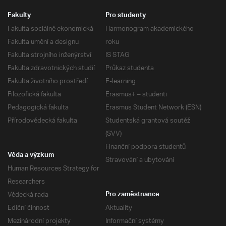
Fakulty
Pro studenty
Fakulta sociálně ekonomická
Harmonogram akademického
Fakulta umění a designu
roku
Fakulta strojního inženýrství
IS STAG
Fakulta zdravotnických studií
Průkaz studenta
Fakulta životního prostředí
E-learning
Filozofická fakulta
Erasmus+ – studenti
Pedagogická fakulta
Erasmus Student Network (ESN)
Přírodovědecká fakulta
Studentská grantová soutěž
(SVV)
Finanční podpora studentů
Věda a výzkum
Stravování a ubytování
Human Resources Strategy for
Researchers
Vědecká rada
Pro zaměstnance
Ediční činnost
Aktuality
Mezinárodní projekty
Informační systémy