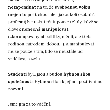
nezapomínat
na to, že
svobodnou volbu
(nejen tu politickou, ale i jakoukoli osobní či
profesní) lze uskutečnit pouze tehdy, když se
člověk
nenechá manipulovat
(zkorumpovanými politiky, médii, ale třeba i
rodinou, národem, dobou…). A manipulovat
nelze pouze s tím, kdo se neustále učí,
vzdělává, rozvíjí.
Studenti
byli, jsou a budou
hybnou silou
společnosti
. Hybnou silou k jejímu pozitivnímu
rozvoji
.
Jsme jim za to vděční.