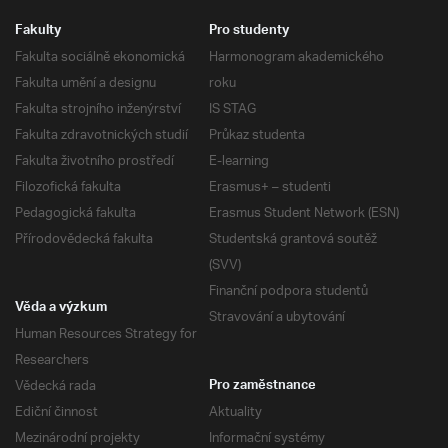
Fakulty
Pro studenty
Fakulta sociálně ekonomická
Harmonogram akademického
Fakulta umění a designu
roku
Fakulta strojního inženýrství
IS STAG
Fakulta zdravotnických studií
Průkaz studenta
Fakulta životního prostředí
E-learning
Filozofická fakulta
Erasmus+ – studenti
Pedagogická fakulta
Erasmus Student Network (ESN)
Přírodovědecká fakulta
Studentská grantová soutěž
(SVV)
Finanční podpora studentů
Věda a výzkum
Stravování a ubytování
Human Resources Strategy for
Researchers
Vědecká rada
Pro zaměstnance
Ediční činnost
Aktuality
Mezinárodní projekty
Informační systémy