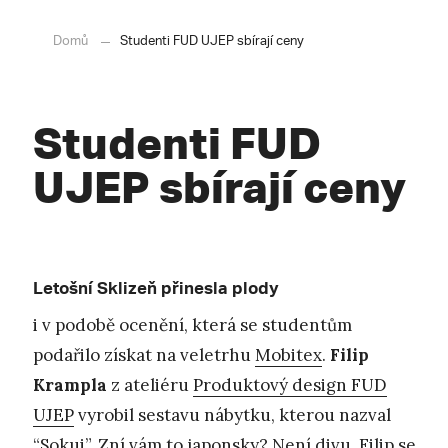
Domů
Studenti FUD UJEP sbírají ceny
Studenti FUD
UJEP sbírají ceny
Letošní Sklizeň přinesla plody
i v podobě ocenění, která se studentům
podařilo získat na veletrhu
Mobitex
.
Filip
Krampla
z ateliéru
Produktový design FUD
UJEP
vyrobil sestavu nábytku, kterou nazval
“Sokui”. Zní vám to japonsky? Není divu. Filip se