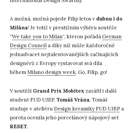
International Design Awards).
A možná, možná pojede Filip letos v
dubnu i do
Milána
! Je totiž v prestižním výběru soutěže
“
We take you to Milan
“, kterou pořádá
German
Design Council
a díky níž může každoročně
jednadvacet nejtalentovanějších začínajících
designérů z Evropy vystavovat svá díla
během
Milano design week
. Go, Filip, go!
V soutěži
Grand Prix Mobitex
zazářil i další
student FUD UJEP,
Tomáš Vrána
. Tomáš
studuje v ateliéru
Design keramiky FUD UJEP
a
porota ocenila jeho porcelánový nápojový set
RESET
.