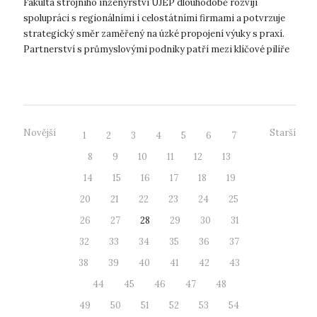
Fakulta strojního inženýrství UJEP dlouhodobě rozvíjí
praxí
spolupráci s regionálními i celostátními firmami a potvrzuje
strategický směr zaměřený na úzké propojení výuky s praxí.
Partnerství s průmyslovými podniky patří mezi klíčové pilíře
rozvoje fakulty –...
Novější
Starší
1
2
3
4
5
6
7
8
9
10
11
12
13
14
15
16
17
18
19
20
21
22
23
24
25
26
27
28
29
30
31
32
33
34
35
36
37
38
39
40
41
42
43
44
45
46
47
48
49
50
51
52
53
54