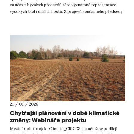
za účasti bývalých předsedů této významné reprezentace
vysokých škol i dalších hostů. Z projevů současného předsedy
prof. T. K...
21 / 01 / 2026
Chytřejší plánování v době klimatické
změny: Webináře projektu
Climate_CRICES
Mezinárodní projekt Climate_CRICES, na němž se podílejí