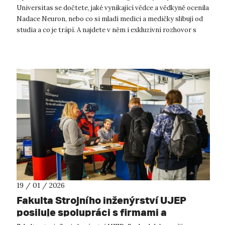
Universitas se dočtete, jaké vynikající vědce a vědkyně ocenila
Nadace Neuron, nebo co si mladí medici a medičky slibují od
studia a co je trápí. A najdete v něm i exkluzivní rozhovor s
novou předsed...
19 / 01 / 2026
Fakulta Strojního inženýrství UJEP
posiluje spolupráci s firmami a
systematicky propojuje studium s