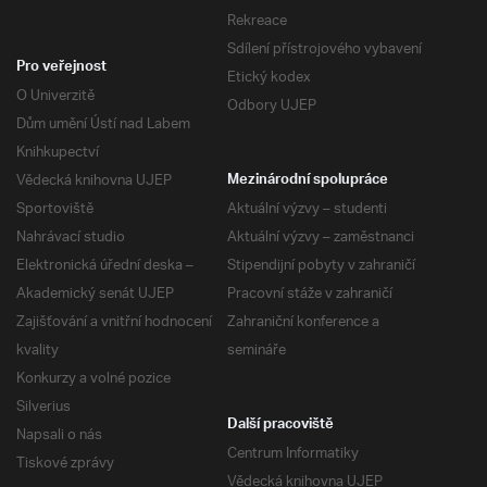
Rekreace
Sdílení přístrojového vybavení
Pro veřejnost
Etický kodex
O Univerzitě
Odbory UJEP
Dům umění Ústí nad Labem
Knihkupectví
Vědecká knihovna UJEP
Mezinárodní spolupráce
Sportoviště
Aktuální výzvy – studenti
Nahrávací studio
Aktuální výzvy – zaměstnanci
Elektronická úřední deska –
Stipendijní pobyty v zahraničí
Akademický senát UJEP
Pracovní stáže v zahraničí
Zajišťování a vnitřní hodnocení
Zahraniční konference a
kvality
semináře
Konkurzy a volné pozice
Silverius
Další pracoviště
Napsali o nás
Centrum Informatiky
Tiskové zprávy
Vědecká knihovna UJEP