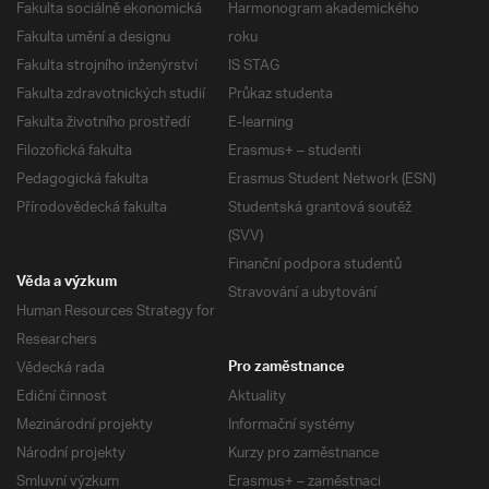
Fakulta sociálně ekonomická
Harmonogram akademického
Fakulta umění a designu
roku
Fakulta strojního inženýrství
IS STAG
Fakulta zdravotnických studií
Průkaz studenta
Fakulta životního prostředí
E-learning
Filozofická fakulta
Erasmus+ – studenti
Pedagogická fakulta
Erasmus Student Network (ESN)
Přírodovědecká fakulta
Studentská grantová soutěž
(SVV)
Finanční podpora studentů
Věda a výzkum
Stravování a ubytování
Human Resources Strategy for
Researchers
Vědecká rada
Pro zaměstnance
Ediční činnost
Aktuality
Mezinárodní projekty
Informační systémy
Národní projekty
Kurzy pro zaměstnance
Smluvní výzkum
Erasmus+ – zaměstnaci