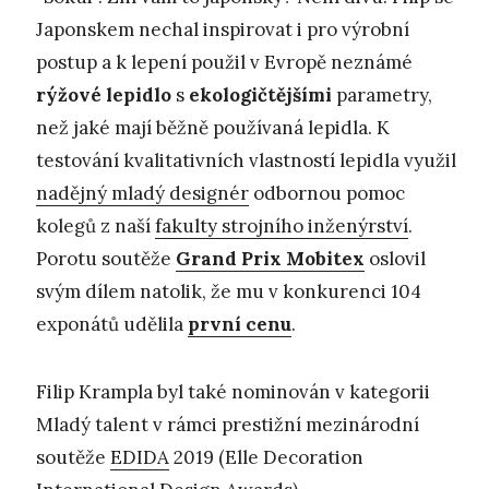
Japonskem nechal inspirovat i pro výrobní
postup a k lepení použil v Evropě neznámé
rýžové lepidlo
s
ekologičtějšími
parametry,
než jaké mají běžně používaná lepidla. K
testování kvalitativních vlastností lepidla využil
nadějný mladý designér
odbornou pomoc
kolegů z naší
fakulty strojního inženýrství
.
Porotu soutěže
Grand Prix Mobitex
oslovil
svým dílem natolik, že mu v konkurenci 104
exponátů udělila
první cenu
.
Filip Krampla byl také nominován v kategorii
Mladý talent v rámci prestižní mezinárodní
soutěže
EDIDA
2019 (Elle Decoration