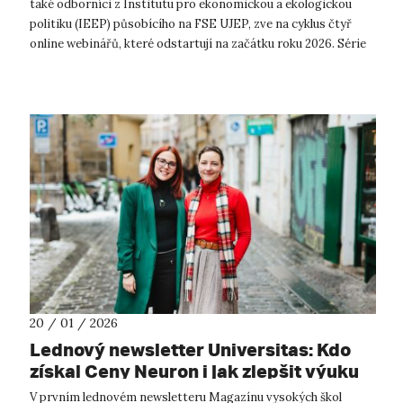
také odborníci z Institutu pro ekonomickou a ekologickou
politiku (IEEP) působícího na FSE UJEP, zve na cyklus čtyř
online webinářů, které odstartují na začátku roku 2026. Série
se zaměří na to, j...
20 / 01 / 2026
Lednový newsletter Universitas: Kdo
získal Ceny Neuron i jak zlepšit výuku
medicíny
V prvním lednovém newsletteru Magazínu vysokých škol