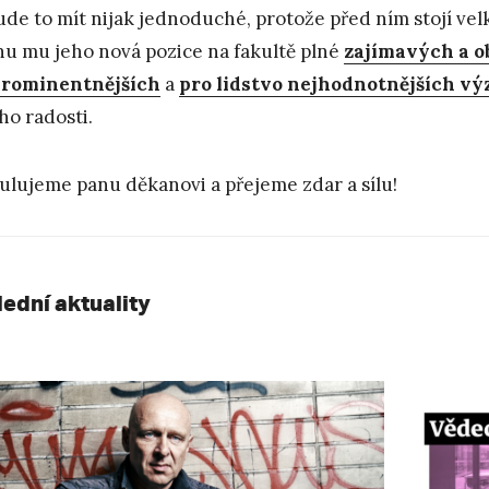
de to mít nijak jednoduché, protože před ním stojí vel
nu mu jeho nová pozice na fakultě plné
zajímavých a o
prominentnějších
a
pro lidstvo nejhodnotnějších 
o radosti.
ulujeme panu děkanovi a přejeme zdar a sílu!
lední aktuality