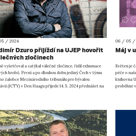
05 / 2024
06 / 05 /
dimír Dzuro přijíždí na UJEP hovořit
Máj v u
álečných zločinech
 vyšetřoval a zatýkal válečné zločince, řídil exhumace
Květen je č
ých hrobů. První a po dlouhou dobu jediný Čech v týmu
péče o naš
ího žalobce Mezinárodního tribunálu pro bývalou
knihovna UJ
ávii (ICTY) v Den Haagu přijede 14. 5. 2024 přednášet na
proběhne v
ou univerz...
pom...