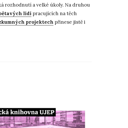
ká rozhodnutí a velké úkoly. Na druhou
bětavých lidí
pracujících na těch
výzkumných
projektech
přinese jistě i