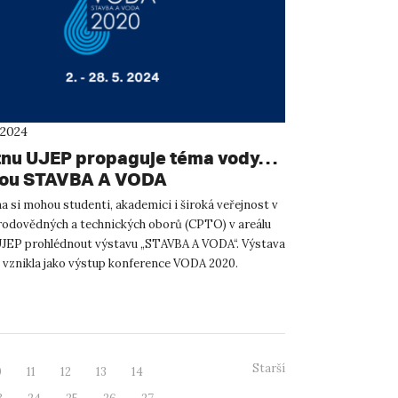
 2024
ětnu UJEP propaguje téma vody…
vou STAVBA A VODA
a si mohou studenti, akademici i široká veřejnost v
rodovědných a technických oborů (CPTO) v areálu
EP prohlédnout výstavu „STAVBA A VODA“. Výstava
 vznikla jako výstup konference VODA 2020.
 vodu jak...
Starší
0
11
12
13
14