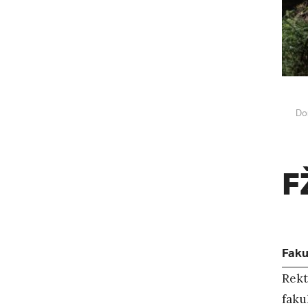
Do
F
Faku
Rekt
faku