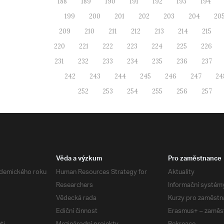
188
189
190
191
192
193
194
199
200
201
202
203
204
20
209
210
211
212
213
214
215
220
221
222
223
224
225
226
231
232
233
234
235
236
237
242
243
244
245
246
247
24
252
253
254
255
256
257
Věda a výzkum
Pro zaměstnance
demického roku
Human Resources Strategy for
Aktuality
Researchers
Informační systém
Vědecká rada
Kurzy pro zaměstn
Ediční činnost
Erasmus+ – zaměs