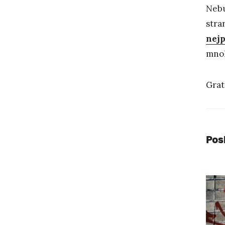
Nebu
stra
nej
mnoh
Grat
Pos