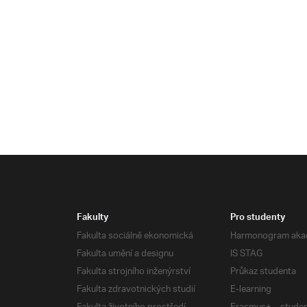
Fakulty
Pro studenty
Fakulta sociálně ekonomická
Harmonogram aka
Fakulta umění a designu
IS STAG
Fakulta strojního inženýrství
Průkaz studenta
Fakulta zdravotnických studií
E-learning