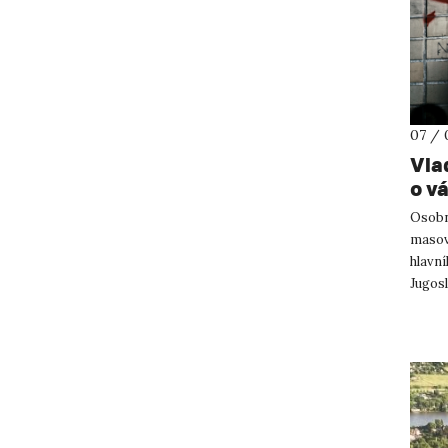
07 / 
Vla
o v
Osobně
masov
hlavn
Jugosl
ústeck