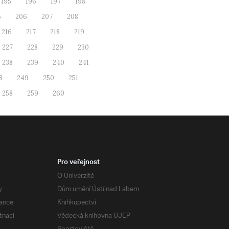
195
196
197
198
5
206
207
208
216
217
218
219
227
228
229
230
238
239
240
241
8
249
250
251
258
259
260
Pro veřejnost
O Univerzitě
y
Dům umění Ústí nad Labem
ance
Knihkupectví
tnaci
Vědecká knihovna UJEP