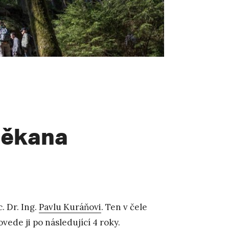
děkana
. Dr. Ing.
Pavlu Kuráňovi
. Ten v čele
ovede ji po následující 4 roky.