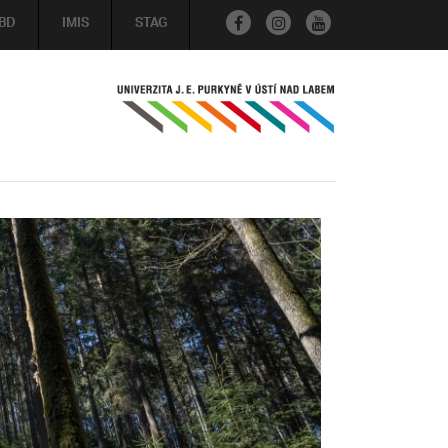
BD
IMIS
STAG