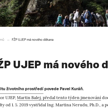
mů
FŽP UJEP má nového děkana
ŽP UJEP má nového 
ltu životního prostředí
povede Pavel Kuráň.
or UJEP,
Martin Balej, předal tento týden jmenování
doc
lty od 1. 5. 2019 vystřídal Ing. Martina Nerudu, Ph.D., a p