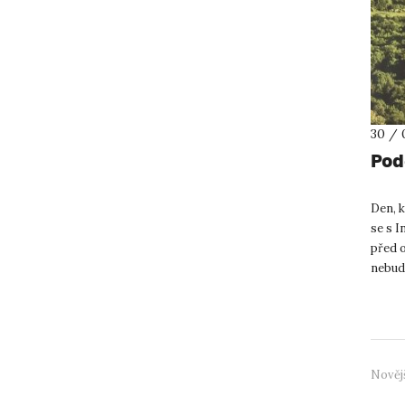
30 / 
Pod
Den, k
se s I
před o
nebud
takovo
Nověj