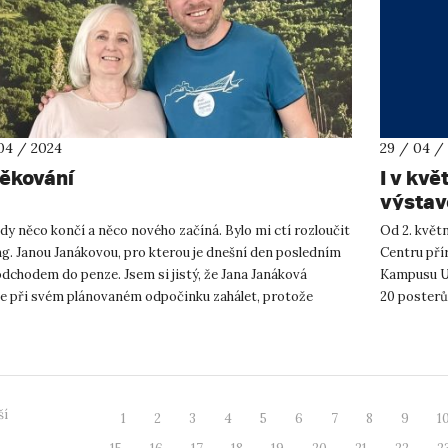
04 / 2024
29 / 04 /
ěkování
I v kv
výsta
dy něco končí a něco nového začíná. Bylo mi ctí rozloučit
Od 2. květn
ng. Janou Janákovou, pro kterou je dnešní den posledním
Centru pří
dchodem do penze. Jsem si jistý, že Jana Janáková
Kampusu UJ
e při svém plánovaném odpočinku zahálet, protože
20 posterů
u jsme ji ...
Představuje
ší
1
2
3
4
5
6
7
8
9
1