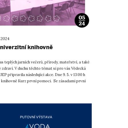
 2024
niverzitní knihovně
as teplých jarních večerů, přírody, mateřství, a také
e zdraví. V duchu těchto témat si pro vás Vědecká
EP připravila následující akce. Dne 9. 5. v 13:00 h
 knihovně Kurz první pomoci. Se zásadami první