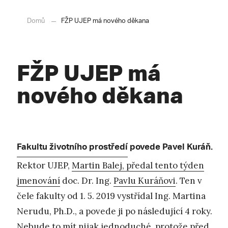
Domů
FŽP UJEP má nového děkana
FŽP UJEP má
nového děkana
Fakultu životního prostředí
povede Pavel Kuráň.
Rektor UJEP,
Martin Balej, předal tento týden
jmenování
doc. Dr. Ing.
Pavlu Kuráňovi
. Ten v
čele fakulty od 1. 5. 2019 vystřídal Ing. Martina
Nerudu, Ph.D., a povede ji po následující 4 roky.
Nebude to mít nijak jednoduché, protože před