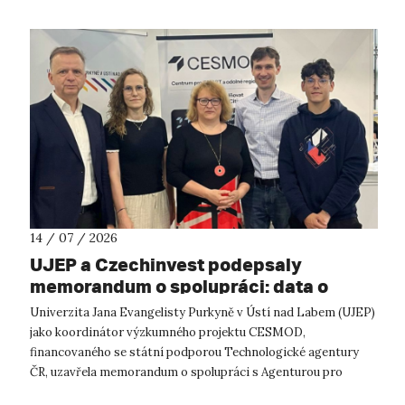
14 / 07 / 2026
UJEP a Czechinvest podepsaly
memorandum o spolupráci: data o
podnikatelském prostředí posílí
Univerzita Jana Evangelisty Purkyně v Ústí nad Labem (UJEP)
výzkum CESMOD
jako koordinátor výzkumného projektu CESMOD,
financovaného se státní podporou Technologické agentury
ČR, uzavřela memorandum o spolupráci s Agenturou pro
podporu podnikání a investic CzechInve...