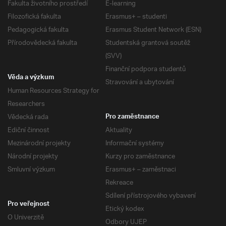
Fakulta životního prostředí
E-learning
Filozofická fakulta
Erasmus+ – studenti
Pedagogická fakulta
Erasmus Student Network (ESN)
Přírodovědecká fakulta
Studentská grantová soutěž
(SVV)
Finanční podpora studentů
Věda a výzkum
Stravování a ubytování
Human Resources Strategy for
Researchers
Vědecká rada
Pro zaměstnance
Ediční činnost
Aktuality
Mezinárodní projekty
Informační systémy
Národní projekty
Kurzy pro zaměstnance
Smluvní výzkum
Erasmus+ – zaměstnaci
Rekreace
Sdílení přístrojového vybavení
Pro veřejnost
Etický kodex
O Univerzitě
Odbory UJEP