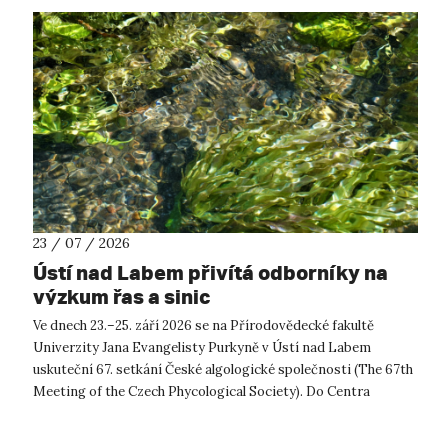
23 / 07 / 2026
Ústí nad Labem přivítá odborníky na
výzkum řas a sinic
Ve dnech 23.–25. září 2026 se na Přírodovědecké fakultě
Univerzity Jana Evangelisty Purkyně v Ústí nad Labem
uskuteční 67. setkání České algologické společnosti (The 67th
Meeting of the Czech Phycological Society). Do Centra
přírodovědných a technickýc...