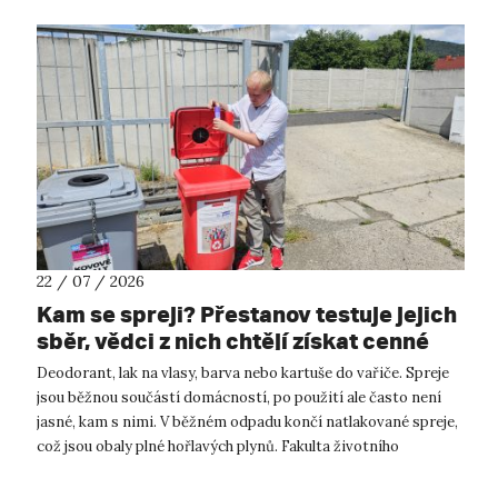
22 / 07 / 2026
Kam se spreji? Přestanov testuje jejich
sběr, vědci z nich chtějí získat cenné
kovy
Deodorant, lak na vlasy, barva nebo kartuše do vařiče. Spreje
jsou běžnou součástí domácností, po použití ale často není
jasné, kam s nimi. V běžném odpadu končí natlakované spreje,
což jsou obaly plné hořlavých plynů. Fakulta životního
prostředí UJ...