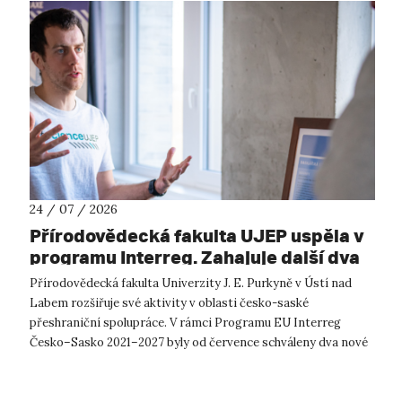
24 / 07 / 2026
Přírodovědecká fakulta UJEP uspěla v
programu Interreg. Zahajuje další dva
přeshraniční projekty se saskými
Přírodovědecká fakulta Univerzity J. E. Purkyně v Ústí nad
partnery
Labem rozšiřuje své aktivity v oblasti česko-saské
přeshraniční spolupráce. V rámci Programu EU Interreg
Česko–Sasko 2021–2027 byly od července schváleny dva nové
projekty, které propojí české ...