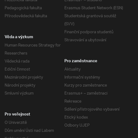
Filozofická fakulta
Erasmus+ – studenti
Pedagogická fakulta
Erasmus Student Network (ESN)
Přírodovědecká fakulta
Studentská grantová soutěž
(SVV)
Finanční podpora studentů
Věda a výzkum
Stravování a ubytování
Human Resources Strategy for
Researchers
Vědecká rada
Pro zaměstnance
Ediční činnost
Aktuality
Mezinárodní projekty
Informační systémy
Národní projekty
Kurzy pro zaměstnance
Smluvní výzkum
Erasmus+ – zaměstnaci
Rekreace
Sdílení přístrojového vybavení
Pro veřejnost
Etický kodex
O Univerzitě
Odbory UJEP
Dům umění Ústí nad Labem