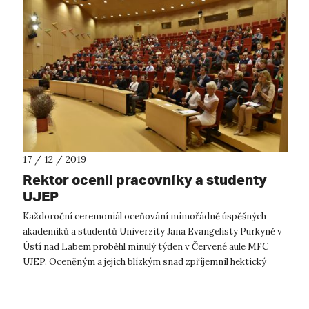
17 / 12 / 2019
Rektor ocenil pracovníky a studenty
UJEP
Každoroční ceremoniál oceňování mimořádně úspěšných
akademiků a studentů Univerzity Jana Evangelisty Purkyně v
Ústí nad Labem proběhl minulý týden v Červené aule MFC
UJEP. Oceněným a jejich blízkým snad zpříjemnil hektický
předvánoční čas. A nám umožni...