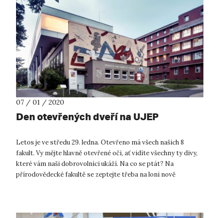
07 / 01 / 2020
Den otevřených dveří na UJEP
Letos je ve středu 29. ledna. Otevřeno má všech našich 8
fakult. Vy mějte hlavně otevřené oči, ať vidíte všechny ty divy,
které vám naši dobrovolníci ukáží. Na co se ptát? Na
přírodovědecké fakultě se zeptejte třeba na loni nově
otevřené Centrum...