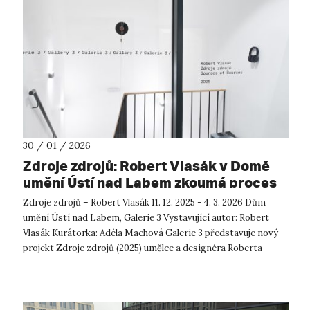
30 / 01 / 2026
Zdroje zdrojů: Robert Vlasák v Domě
umění Ústí nad Labem zkoumá proces
vzniku a proměny zvuku
Zdroje zdrojů – Robert Vlasák 11. 12. 2025 - 4. 3. 2026 Dům
umění Ústí nad Labem, Galerie 3 Vystavující autor: Robert
Vlasák Kurátorka: Adéla Machová Galerie 3 představuje nový
projekt Zdroje zdrojů (2025) umělce a designéra Roberta
Vlasák...