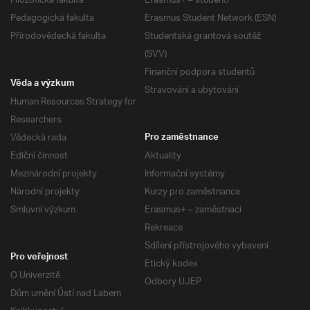
Filozofická fakulta
Erasmus+ – studenti
Pedagogická fakulta
Erasmus Student Network (ESN)
Přírodovědecká fakulta
Studentská grantová soutěž
(SVV)
Finanční podpora studentů
Věda a výzkum
Stravování a ubytování
Human Resources Strategy for
Researchers
Vědecká rada
Pro zaměstnance
Ediční činnost
Aktuality
Mezinárodní projekty
Informační systémy
Národní projekty
Kurzy pro zaměstnance
Smluvní výzkum
Erasmus+ – zaměstnaci
Rekreace
Sdílení přístrojového vybavení
Pro veřejnost
Etický kodex
O Univerzitě
Odbory UJEP
Dům umění Ústí nad Labem